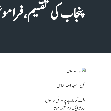
پنجاب کی تقسیم، فراموش
تحریر: سید اسد عباس
وقت کرتا ہے پرورش برسوں
حادثہ ایک دم نہیں ہوتا