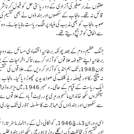
حلقوں نے برصغیر کی آزادی کے دو ریاستی حل کو قبول کرنا شرو
قائل نہ تھے۔ پنجاب کے سکھوں اور ہندؤوں نے بھی تقسیم کی مخا
صوبہ پنجاب کو بھی مذہب کی بنیاد پر الگ ریاست بنایا جائے۔ وہ 
سے الحاق کو ترجیح دیتے تھے۔
جنگ عظیم دوم کے بعد چونکہ برطانیہ اقتصادی مسائل سے دوچار تھا ا
برطانیہ اپنے مقبوضہ علاقوں کو آزاد کرے، تاکہ اخراجات کے بوج
جون 1948ء تک ہم انڈیا کو آزاد کر دیں گے۔ علاقوں کی 
نہ پہنچ سکا اور فیصلہ ریڈ کلف کی صوابدید پر چھوڑ دیا گیا۔ پنج
ایک ریاست کے قیام کے 
سینکڑوں سکھ خاندان مانسہرہ، ہری پور، ایبٹ آباد کے علاقوں سے
سے سکھوں اور ہندؤوں کی مہاجرت کا سلسلہ جنوری تک جاری رہا
اسی دوران 3 مارچ 1946ء کو اکالی دل کے راہن
اور تقسیم کی مخالفت کی۔ اگلے روز لاہور میں سکھ اور ہندو طلبہ