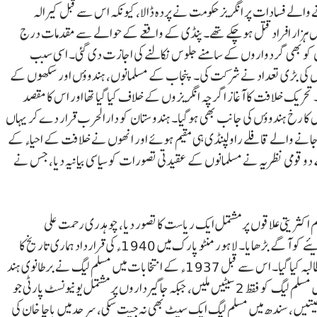
 والے فسادات پر انگریز حکومت نے پردہ ڈالا، کیونکہ اس سے قبل کیرالہ
سبب دس ہزار افراد قتل ہوچکے تھے۔ پنڈی کے واقعے کے حوالے سے مقدمات درج
انوں کو بھی گردواروں کے سامنے جلوس نکالنے کی اجازت دی گئی۔ اسی سبب
ں مسلمانوں کی بڑی تعداد نے شرکت کی۔ پنجاب کے مسلمانوں، ہندوؤں اور سکھوں کے
ریک خلافت کا آغاز اگرچہ انگریزوں کے خلاف کیا گیا تھا اور اس کا مقصد
 اس کا رخ ہندوؤں کی جانب بھی ہوگیا۔ ہندوستان کو دارالحرب قرار دے کر یہاں
جانے والے قافلے راولپنڈی ہی مقیم ہوئے اور انھوں نے خلافت کے احیاء کے
و قومی نظریہ نے مسلمانوں کے عقیدتی تصورات کو سیاسی بیانیہ دیا، جس نے
مسلم اکثریتی علاقوں پر مشتمل ایک ریاست کا تصور دیا، چوہدری رحمت علی
نے 1933ء میں Now or Never کے نام سے اسی نظریئے کو آگے بڑھایا۔ لاہور منٹو پارک میں 1940ء کی قرارداد ہماری تاریخ کا
حصہ ہے، جس میں باقاعدہ طور پر مسلمانوں کی الگ ریاست کا مطالبہ کیا گیا۔ اس سے قبل 1937ء کے انتخابات میں مسلم لیگ نے برطانوی ہند
کے 1585 کے ایوان میں فقط 106 سیٹیں جیتیں، پنجاب میں مسلم لیگ کو فقط 2 سیٹیں ملیں، جبکہ جاگیرداروں پر مشتمل یونیونسٹ پارٹی جو
ن اور سکھوں پر مشتمل تھی، انہوں نے 95 سیٹیں جیتیں، سندھ میں مسلم لیگ ایک سیٹ بھی نہ جیت سکی، سرحد میں باچا خان کی