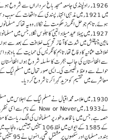
1926ء راولپنڈی جامعہ مسجد باغ سرداراں سے شروع ہونے
میں 1921ء میں مذہبی انتہاء پسندی کے واقعات کے 
ہوئے، تاہم جو حل انگریز حکومت نے نکالا، وہ یہ تھا کہ مسلم
1927ء میں پہلا عید میلاد النبی ؐ کا جلوس نکلا، جس می
مابین چپقلش میں شدت کا آغاز تحریک خلافت کے بعد سے ہوا۔ تح
خلافت عثمانیہ کا دفاع تھا، تاہم کانگریس کی حمایت کے باوجود
سے افغانستان کی جانب ہجرت کا سلسلہ شروع ہوا۔ افغانستان 
حوالے سے وعظ و نصیحت کی۔ ایسی صورتحال میں مسلم لیگ کے د
معاشرے میں تقسیم کو مزید گہرا کرنا شروع کر دیا۔
1930ء میں علامہ محمد اقبال نے مسلم لیگ کے اجلاس میں 
ہندو، مسلما