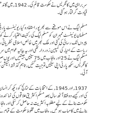
قیادت گرفتار ہوگئی۔
مسلم لیگ نے اس موقعے سے بھرپور استفادہ کیا، یونینسٹ پارٹی ک
مسلمان یونینسٹ ممبران کو مسلم لیگ کی رکنیت اختیار کرنے کو ک
پیروں تک رسائی کی گئی اور ملک بھر میں خالص اسلامی نظریاتی ر
مسلم لیگ نے 25 اور پنجاب میں 5
کانگریس، سکھ پارٹی اپنی سیٹیں تو جیت گئیں، تاہم گذشتہ الیکش
آئی۔
1937ء اور 1945ء کے انتخابات کے نتائج کو د
کی اور کیسے وہ فقط آٹھ سال بعد مسلم اکثریتی علاقوں کی نمائ
حکومت بنانے کے لیے مطلوبہ اکثریت نہ حاصل کرسکی اور پنجاب ک
بنانے میں کامیاب ہوئیں۔ پنجاب میں مخلوط حکومت کے قیام ن