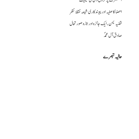
اعضا کا عطیہ اورپیوندکاری شیعہ نقطۂ نظر
قضیہ یمن، ایک جائزہ اور تازہ صورتحال
صادق آل محمدؐ
حالیہ تبصرے