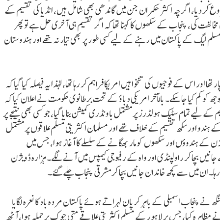
ع کر دیا، اگرچہ اکثر حکمران جن میں گاندھی بھی شامل ہیں، انڈیا کی تقسیم کے
لفت کی، پنجاب کے سکھوں کا کہنا تھا کہ اگر تقسیم ہی آخری حل ہے تو پھر
مسلم لیگ کے پاکستان میں رہنے کے لیے کسی طور پر بھی تیار نہ تھے اور ہندوستان
ور اس کے فوجیوں کی تنخواہیں امریکا فراہم کر رہا تھا، لہذا یہ فیصلہ کیا گیا کہ
ھ کو کم کیا جاسکے۔ بالآخر امریکی دباؤ کے تحت برطانوی حکومت نے اعلان کیا کہ
تقسیم کے لیے تمام سٹیک ہولڈرز پر مشتمل باونڈری کمیشن بنایا گیا، جو کسی بھی نتیجے پر
اب کے ہندو اور سکھ تقسیم کے خلاف تھے اور مسلمان اکثریتی مسلم علاقوں پر مشتمل
حامی۔ دسمبر 1946ء میں ہزارہ ڈویژن کے ہندوؤں اور سکھوں کو مار بھگانے کے سلسلے کا آغاز ہوا، جس میں
 جانیں بچا کر راولپنڈی اور واہ کے رفیوجی کیمپس میں آنے لگے۔ ہزارہ ڈویژن
۔ ان میں سے کچھ خاندان جانیں بچا کر مشرقی پنجاب چلے گئے۔
ماء ماسٹر تارا سنگھ نے پنجاب اسمبلی کے باہر کرپان لہراتے ہوئے پاکستان مردہ باد کا نعرہ لگایا
 نے مظاہرہ کیا، جس پر لاہور کے مسلم اکثریتی علاقے متی چوک پر حملہ ہوا، آٹھ