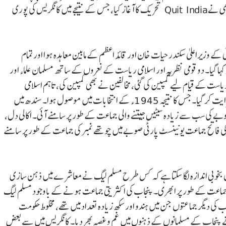
سربراہی میں کانگریس نے حکومت قائم کی۔ 1942ء میں گاندھی نے Quit India تحریک کا آغاز کیا، جس کے نتیجے میں کانگریس کی پوری
ے وزیراعلیٰ سکندر حیات خان اور قائد اعظم کے مابین معاہدہ ہوا اور تمام
ہا گیا۔ دو قومی نظریہ اور اسلامی ریاست کے نعروں کے ساتھ مسلمان علماء اور
یاست کے قیام لیے کمپین کی گئی، مخالفین نے بھی کمپین کی، تاہم اسلامی
ریاست کے احیاء کی کمپین زور دار تھی اور یہ بیانیہ عوام میں سرایت کر گیا۔ جس کا نتیجہ 1945ء کے انتخابات میں موصول ہوا۔ سندھ میں
7 سیٹیں جیتیں اور یوں صوبے کی سب سے زیادہ سیٹیں جیتنے والی جماعت کے طور پر سامنے آئی۔ اکالی دل،
ن کی فاتح جماعت یونینسٹ پارٹی صوبے میں چوتھے نمبر کی جماعت کے طور پر سامنے
یکھ کر انسان بخوبی اندازہ لگا سکتا ہے کہ کس طرح مسلم لیگ نے معاشرے میں ذہن سازی
ندہ جماعت کے طور پر ابھری۔ پنجاب کی اکثریتی جماعت ہونے کے باوجود مسلم لیگ
ی دیگر جماعتوں جن میں ہندو اور سکھ زیادہ تعداد میں تھے، مخلوط حکومت
ے پنجاب کے مسلمانوں کے ذہنوں میں غم و غصہ بھر دیا۔ کانگریس میں سے بعض