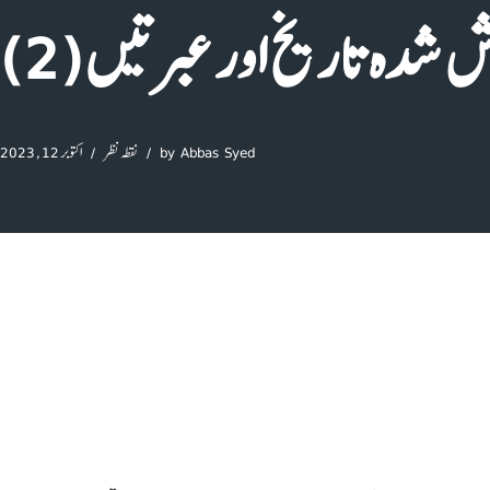
 شدہ تاریخ اور عبرتیں(2)
Abbas Syed
by
نقطہ نظر
اکتوبر 12, 2023