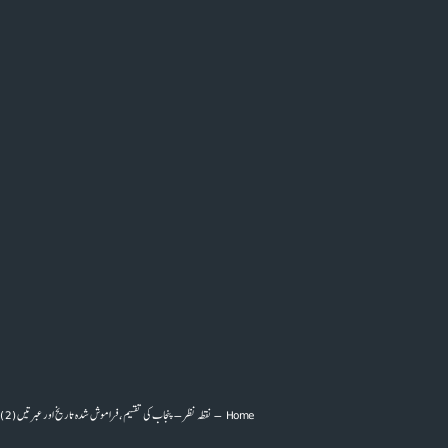
Home
–
نقطہ نظر
–
پنجاب کی تقسیم، فراموش شدہ تاریخ اور عبرتیں(2)