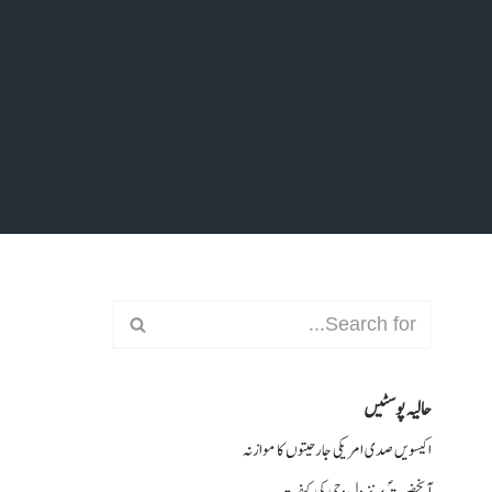
حالیہ پوسٹیں
اکیسویں صدی امریکی جارحیتوں کا موازنہ
آنحضرتؐ پر نزول وحی کی کیفیت