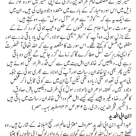
تفسیرکبیر کے مصنف امام فخر الدین رازی نے اپنی تفسیر میں سورہ کوثر کے
ذیل میں اس سورہ مبارکہ کے بارے میں متعدد وجوہ بیان کی ہیں۔ ان میں
سے ایک یہ ہے کہ ’’کوثر‘‘ سے مراد ’’آل رسول‘‘ ہے۔ وہ کہتے ہیں:
یہ سورت رسول اسلام کے دشمنوں کے طعن وعیب جوئی کو رد کرنے کے
لئے نازل ہوئی۔ وہ آپ کو ’’ابتر ‘‘یعنی بے اولاد، جس کی یاد باقی نہ رہے اور
مقطوع النسل کوکہتے تھے۔ اس سورت کا مقصد یہ ہے کہ اللہ تعالیٰ آنحضرتؐ
کو ایسی پُربرکت نسل عطا کرے گا کہ زمانے گزرجائیں گے لیکن وہ باقی
رہے گی۔ دیکھیں کہ خاندان اہل بیت میں سے کس قدر افراد قتل ہوئے ہیں
لیکن پھر بھی دنیا خاندانِ رسالت اورآپؐ کی اولاد سے بھری ہوئی ہے جبکہ
بنی امیہ کی تعداد کتنی زیادہ تھی لیکن آج ان میں سے کوئی قابل ذکر شخص
وجود نہیں رکھتا۔ ادھر ان (اولاد رسولؐ) کی طرف دیکھیں باقر، صادق،
کاظم، رضا وغیرہ جیسے کیسے کیسے اہل علم ودانش خاندان رسالت میں باقی ہیں
۔ (تفسیر فخرالدین رازی، ج ۳۲،ص۱۴۴ مطبعہ بہیہ، مصر)
ابن ابی الحدید
عبدالحمید ابن ابی الحدید معروف معتزلی عالم اور نہج البلاغہ کے شارح ہیں ، وہ
لکھتے ہیں: رسولؐ اللہ لوگوں کے گمان سے زیادہ اور لوگ اپنی بیٹیوں کا جتنا