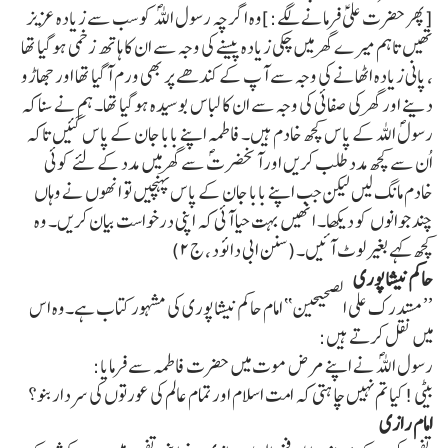
[پھر حضرت علیؑ فرمانے لگے:]وہ اگرچہ رسول اللہؐ کو سب سے زیادہ عزیز
تھیں تاہم میرے گھر میں چکی زیادہ پیسنے کی وجہ سے ان کا ہاتھ زخمی ہوگیا تھا
، پانی زیادہ اٹھانے کی وجہ سے آپ کے کندھے پر بھی ورم آگیا تھا اور جھاڑو
دینے اور گھر کی صفائی کی وجہ سے ان کا لباس بوسیدہ ہوگیا تھا۔ ہم نے سنا کہ
رسولؐ اللہ کے پاس کچھ خادم ہیں۔ فاطمہ اپنے بابا جان کے پاس گئیں تاکہ
اُن سے کچھ مدد طلب کریں اورآنحضرتؐ سے گھرمیں مدد کے لئے کوئی
خادم مانگ لیں لیکن جب اپنے بابا جان کے پاس پہنچیں تو انھوں نے وہاں
چند جوانوں کو دیکھا۔ انھیں بہت حیا آئی کہ اپنی درخواست بیان کریں۔ وہ
کچھ کہے بغیر لوٹ آئیں۔(سنن ابی دائود ، ج ۲)
حاکم نیشاپوری
’’مستدرک علی الصحیحین‘‘ امام حاکم نیشاپوری کی مشہور کتاب ہے۔وہ اس
میں نقل کرتے ہیں:
رسول اللہؐ نے اپنے مرض موت میں حضرت فاطمہ سے فرمایا:
بیٹی! کیا تم نہیں چاہتی کہ امت اسلام اور تمام عالم کی عورتوں کی سردار بنو؟
امام رازی