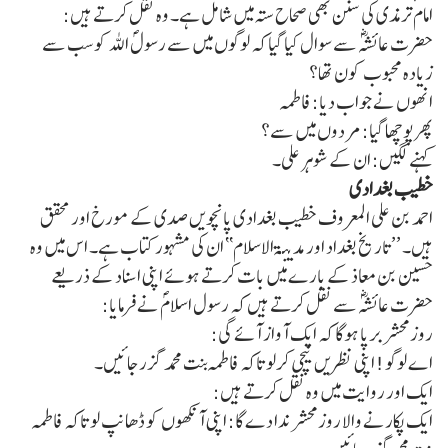
امام ترمذی کی سنن بھی صحاح ستہ میں شامل ہے۔ وہ نقل کرتے ہیں:
حضرت عائشہؓ سے سوال کیا گیا کہ لوگوں میں سے رسولؐ اللہ کو سب سے
زیادہ محبوب کون تھا؟
انھوں نے جواب دیا: فاطمہ
پھرپوچھا گیا: مردوں میں سے؟
کہنے لگیں: ان کے شوہر علی۔
خطیب بغدادی
احمد بن علی المعروف خطیب بغدادی پانچویں صدی کے مورخ اور محقق
ہیں۔ ’’تاریخ بغداد اور مدینۃ الاسلام‘‘ ان کی مشہور کتاب ہے۔ اس میں وہ
حسین بن معاذ کے بارے میں بات کرتے ہوئے اپنی اسناد کے ذریعے
حضرت عائشہؓ سے نقل کرتے ہیں کہ رسول اسلامؐ نے فرمایا:
روز محشر برپا ہوگا کہ ایک آواز آئے گی:
اے لوگو! اپنی نظریں نیچی کرلو تاکہ فاطمہ بنت محمد گزرجائیں۔
ایک اور روایت میں وہ نقل کرتے ہیں:
ایک پکارنے والا روز محشر ندا دے گا: اپنی آنکھوں کو ڈھانپ لو تاکہ فاطمہ