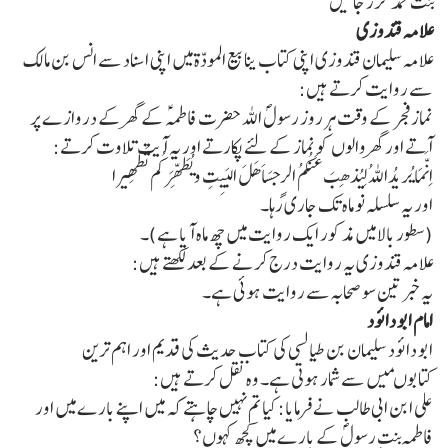
بنت محمد گزر جائیں
علامہ قندوزی
علامہ سلیمان قندوزی اپنی کتاب ینا بیع المودّۃ میں اپنی اسناد سے انس بن مالک
سے روایت کرتے ہیں:
نماز فجر کے وقت ہر روز رسولؐ اللہ حضرت فاطمہؑ کے گھر کے دروازے پر
آتے اور گھروالوں کو نماز کے لئے پکارتے اور یہ آیت تلاوت کرتے:
اِنَّمَایُریدُاللہُ لِیُذھِبَ عَنکُمُ الرٍجسَاَھَلَ البَیِتِ ویُطَھِّرَ کُم تَطھِیرا
اور یہ سلسلہ نو ماہ تک جاری رہا۔
(سطور بالا میں مذکور ایک روایت میں چھ ماہ آیا ہے)۔
علامہ قندوزی یہ روایت درج کرنے کے بعد لکھتے ہیں:
یہ خبر تین سو صحابہ سے روایت ہوئی ہے۔
امام ابو دائود
ابو دائود سلیمان بن طیالسی کی کتاب حدیث کی قدیم اور اہم ترین
کتابوںمیں سے شمار ہوتی ہے۔ وہ نقل کرتے ہیں:
علی ابن ابی طالب نے فرمایا: کیا تم نہیں چاہتے کہ میں اپنے بارے میں اور
فاطمہ بنتِ رسولؐ کے بارے میں کچھ کہوں؟