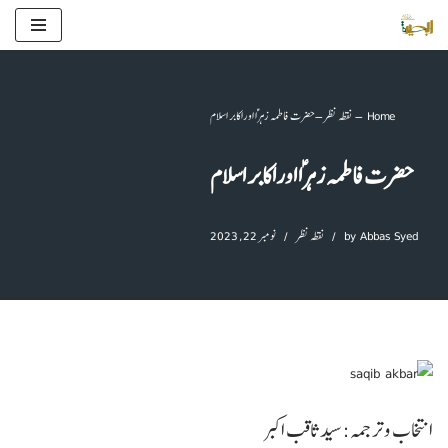
Skip
to
content
Home
–
نقطہ نظر
–
حضرت فاطمہ زہراؑ اوراکابر اسلام
حضرت فاطمہ زہراؑ اوراکابر اسلام
Abbas Syed
by
نقطہ نظر
نومبر 22, 2023
انتخاب و ترجمہ: سید ثاقب اکبر