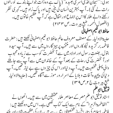
ہوئی:’’سبحان الّذی اسریٰ بعبدہ‘‘ (پاک ہے وہ ذات جو اپنے بندے کو راتوں
رات لے گئی) ۔ آپ بہترین انسان کی بیٹی ہیں اور پاک زاد ہیں ۔گہری نظر
رکھنے والے علماء کا اس پراجماع اور اتفاق ہے کہ آپ عظیم خاتون ہیں۔
(الفصول المہمہ، طبع بیروت ،ص۲۱۴۳)
حافظ ابونعیم اصفہانی
حلیۃ الاولیاء کے مصنف معروف عالم حافظ ابونعیم اصفہانی لکھتے ہیں: حضرت
فاطمہ برگزیدہ نیکوکاروں اور منتخب پرہیزگاروں میں سے ہیں۔ آپ سیدہ
بتول، بضعتِ رسول اور اولاد میں سے آنحضرتؐ کو سب سے زیادہ محبوب
اور آنحضرتؐ کی رحلت کے بعد آپؐ کے خاندان میں سے آپؐ سے جاملنے
والی پہلی شخصیت ہیں۔ آپ دنیا اور اس کی چیزوں سے بے نیاز تھیں۔ آپ
دنیا کی پیچیدہ آفات وبلایا کے اسرارور موز سے آگاہ تھیں۔ (حلیۃ الاولیاء
طبع بیروت ج ۲،ص۱۳۹)
توفیق ابوعلم
استاد توفیق ابو علم مصر کے معاصر علماء محققین میں سے ہیں۔ انھوں نے
’’الفاطمۃ الزہرا‘‘ کے نام سے ایک کتاب لکھی ہے۔ اس میں وہ لکھتے ہیں:
فاطمہ اسلام کی تاریخ ساز شخصیتوں میں سے ہیں۔ ان کی عظمت شان اور بلند