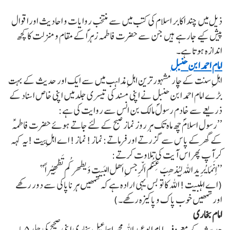
ذیل میں چند اکابر اسلام کی کتب میں سے منتخب روایات و احادیث اوراقوال
پیش کیے جارہے ہیں جن سے حضرت فاطمہ زہراؐ کے مقام و منزلت کا کچھ
اندازہ ہوتا ہے۔
امام احمد ابن حنبل
اہلِ سنت کے چار مشہور ترین اہلِ مذاہب میں سے ایک اور حدیث کے بہت
بڑے امام احمد ابن حنبل نے اپنی مسند کی تیسری جلد میں اپنی خاص اسناد کے
ذریعے سے خادم رسولؐ مالک بن انس سے روایت کی ہے:
’’رسول اسلامؐ چھ ماہ تک ہر روز نماز صبح کے لئے جاتے ہوئے حضرت فاطمہؑ
کے گھر کے پاس سے گزرتے اور فرماتے: نماز! نماز! اے اہلِ بیت !یہ کہہ
کر آپ پھر اس آیت کی تلاوت کرتے:
’’اِنَمَا یُرِید اللہ لِیُذھِبَ عِنکُم اَلّرِجسِ اَھل البَیت وَ یطھر کُم تَطْھِیْراً ‘‘
(اے اہلبیت! اللہ کا تو بس یہی ارادہ ہے کہ تمھیں ہر ناپاکی سے دور رکھے
اور تمھیں خوب پاک و پاکیزہ رکھے۔)
امام بخاری
حدیث کے معروف امام ابو عبداللہ محمد اسماعیل بخاری اپنی صحیح کی جلد۵ باب