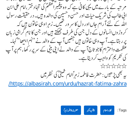
مرتبہ کے بارے میں یہی کافی ہے کہ وہ پیغمبراعظمؐ کی تنہا دختر ،امام علی ابن
ابی طالب کی شریک حیات اور حسن وحسین کی والدہ ہیں۔ درحقیقت رسول
اللہ کے لئے آرام جاں اور دل کا سرور تھیں۔ زہرا وہی خاتون ہیں کہ
کروڑوں انسانوں کے دل جن کی طرف جھکتے ہیں اور جن کا نام گرامی زبان
پر رہتا ہے۔ آپ وہی خاتون ہیں جنھیں آپ کے والد نے ’’اُم ابیھا ‘‘ کہا۔
عظمت واحترام کا جو تاج آپ کے والد نے اپنی بیٹی کے سرپررکھا ، ہم پر آپ
کی تکریم کو واجب کردیتا ہے۔
٭٭٭٭٭
یہ بھی پڑھیں: حضرت فاطمہ زہراؑ امام خمینی ؒکی نظر میں
https://albasirah.com/urdu/hazrat-fatima-zahra/
Tags:
اکابر اسلام
ثاقب اکبر
حضرت فاطمہ زہراؑ