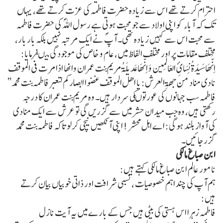
احترام کرتے تھے اس سے زیادہ حضرت فاطمہ کی عزت کرتے تھے، یہاں
تک کہ آباء کو اپنی اولاد سے جو محبت ہوتی ہے رسول اللہؐ کی حضرت فاطمہ
سے محبت اس سے کہیں زیادہ تھی۔ آپؐ نے ایک مرتبہ نہیں بلکہ بار بار،
مختلف مقامات پر اور مختلف الفاظ میں، عام و خاص کی موجودگی میںفرمایا:
اِنَّھَاسَیدَۃُ نِسَائِ العَالمِین وَ اِنّھَا عَدیلَۃُ مریم بنت عمران وانھا اذامرت فی الموقف
نادی مناد من جھۃِ العرش: یا اھل الموقف غضوا ابصارکم لتعبر فاطمہ بنت محمد‘‘
فاطمہ سب جہانوں کی عورتوںکی سردار ہیں۔ وہ مریم بنت عمران کا درجہ
رکھتی ہیں، وہ جب میدان حشرمیں سے گزریں گی تو عرش سے ایک منادی
کی آواز بلند ہوگی: اے اہل محشر! اپنی آنکھیں نیچی کرلو تاکہ فاطمہ بنت محمد
گزرجائیں۔
ابن صباغ مالکی
نامور عالم ابن صباغ مالکی کہتے ہیں:
ہم آپ کی چند اہم خصوصیات ، نسبی شرافت اور ذاتی خوبیاں بیان کرتے
ہیں:
فاطمہ زہرا اس ہستی کی بیٹی ہیں جس کے بارے میں یہ آیت نازل