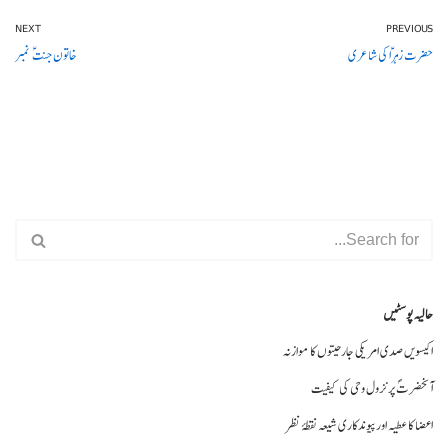
NEXT
PREVIOUS
حضرت زہراؑ کی شاعری
خاتون جنت ؑ نمبر
حالیہ پوسٹیں
اکیسویں صدی امریکی جارحیتوں کا موازنہ
آنحضرتؐ پر نزول وحی کی کیفیت
اعضا کا عطیہ اورپیوندکاری شیعہ نقطۂ نظر