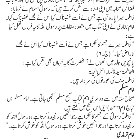
فضائل صحابہ میں اپنی اسناد سے نقل کرتے ہیں کہ رسولِؐ اسلام نے فرمایا:
فاطمہ میرا پارہ تن ہے جس نے اُسے غضبناک کیا اُس نے مجھے غضبناک کیا۔
امام بخاری نے اپنی کتاب میں متعدد مقامات پر رسول اللہ کا یہ فرمان نقل کیا
ہے:
’’فاطمہ میرے جسم کا ٹکڑا ہے جس نے اُسے غضبناک کیا اُس نے مجھے
ناراض کیا۔‘‘ (ج۔۶)
پانچویں جلد میں انھوں نے آنحضرتؐ کا یہ فرمان بھی نقل کیا ہے:
الفاطمۃ سیدۃ نساء اھلِ الجنّۃ
فاطمہ جنت کی عورتوں کی سردار ہیں۔
امام مسلم
صحاح ستہ میں سے دوسری اہم کتاب صحیح مسلم سمجھی جاتی ہے۔ امام مسلم بن
حجاج (م۲۶۱ھ) اپنی اس صحیح میں کہتے ہیں:
’’فاطمہؑ رسولؐ کے جسم کا ٹکڑا ہے ،جو انھیں رنجیدہ کرتا ہے وہ رسولؐ اللہ کو
رنجیدہ کرتا ہے اور جو انھیں خوش کرتا ہے وہ رسولؐ اللہؐ کو خوش کرتا ہے۔‘‘
امام ترمذی