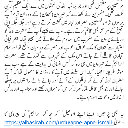
مرسلین پر مشتمل تھی اور جو بلاشبہ اللہ کی نعمتوں میں سے ایک عظیم ترین
نعمت تھی۔ مفسرین نے لکھا ہے کہ حبرون(کنعان) کے دوران قیام آپؑ
برسوں شام، فلسطین، مصر اور حجاز میں گشت کرتے رہے اور جگہ جگہ اپنی
تبلیغ کے مراکز بھی قائم کرتے رہے۔
سب سے پہلے آپؑ نے حضرت لوطؑ کو
دریائے یرون کے مغرب میں سدوم کے علاقے میں بھیجا تھا۔ جغرافیائی
اعتبار سے کنعان کا ملک عراق، عرب اور مصر کے درمیان واقع تھا اور تمام
تجارتی قافلے آتے جاتے اس ملک کے شہروں سے گذرتے تھے۔
حضرت
ابراہیمؑ نے حبرون میں ہی رہ کر نسل انسانی کی ہدایت کے لیے سب سے
موثر طریقہ اختیار کیا۔ اس سلسلے میں آپؑ کا روزانہ کا معمول تھا کہ آپؑ
حضرت لوطؑ کو لے کر قافلوں کے آنے اور جانے والے راستوں پر بیٹھ
جاتے اور جو بھی قافلہ ملتا، گھر لا کر اس کو مہمان رکھتے اور مناسب اور مدلل
الفاظ میں دعوت اسلام دیتے۔
یہ بھی پڑھیں: اپنے اپنے اسماعیل ؑ کو بچا کر ابراہیم ؑ کی پیروی کا
دعویٰ
https://albasirah.com/urdu/apne-apne-ismail-