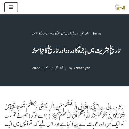
Skip
to
content
Home
–
نقطہ نظر
–
تاریخِ بشریت میں ہاجرہؑ کا ورود اور تاریخ کا نیا موڑ
تاریخِ بشریت میں ہاجرہؑ کا ورود اور تاریخ کا نیا موڑ
Abbas Syed
by
نقطہ نظر
دسمبر 8, 2022
ارشاد ربانی ہے:
ٰٓیاََیُّہَا النَّاسُ اِِنَّا خَلَقْنٰکُمْ مِّنْ ذَکَرٍ وَّاُنثٰی وَجَعَلْنٰکُمْ شُعُوْبًا وَّقَبَآئِلَ
لِتَعَارَفُوْا اِِنَّ اَکْرَمَکُمْ عِنْدَ اللّٰہِ اَتْقٰکُمْ اِِنَّ اللّٰہَ عَلِیْمٌ خَبِیْرٌ (۱)
اے لوگو! ہم نے تم سب
کو ایک مرد اورعورت سے پیدا کیا ہے اور اس لیے کہ تم آپس میں ایک