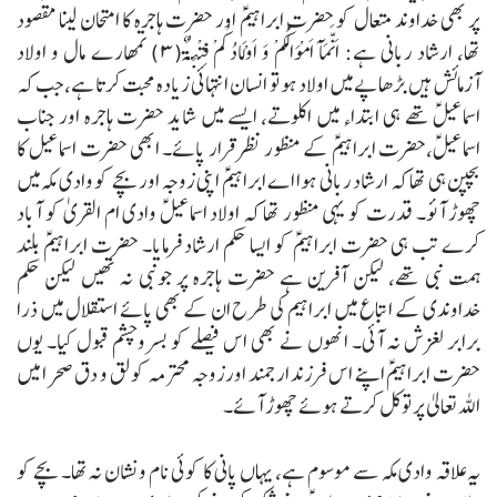
پر بھی خداوند متعال کو حضرت ابراہیمؑ اور حضرت ہاجرہ کا امتحان لینا مقصود
تھا، ارشاد ربانی ہے:
اَنَّمَآ اَمْوَالُکُمْ وَ اَوْلَادُکُمْ فِتْنَۃٌ(۳)
تمھارے مال و اولاد
آزمائش ہیں بڑھاپے میں اولاد ہو تو انسان انتہائی زیادہ محبت کرتا ہے، جب کہ
اسماعیلؑ تھے ہی ابتداء میں اکلوتے، ایسے میں شاید حضرت ہاجرہ اور جناب
اسماعیلؑ،حضرت ابراہیمؑ کے منظور نظر قرار پائے۔
ابھی حضرت اسماعیل کا
بچپن ہی تھا کہ ارشاد ربانی ہوا اے ابراہیمؑ اپنی زوجہ اور بچے کو وادی مکہ میں
چھوڑ آئو۔
قدرت کو یہی منظور تھا کہ اولاد اسماعیلؑ وادی ام القریٰ کو آباد
کرے تب ہی حضرت ابراہیمؑ کو ایسا حکم ارشاد فرمایا۔
حضرت ابراہیمؑ بلند
ہمت نبی تھے، لیکن آفرین ہے حضرت ہاجرہ پر جونبی نہ تھیں لیکن حکم
خداوندی کے اتباع میں ابراہیم کی طرح ان کے بھی پائے استقلال میں ذرا
برابر لغزش نہ آئی۔ انھوں نے بھی اس فیصلے کو بسروچشم قبول کیا۔
یوں
حضرت ابراہیمؑ اپنے اس فرزند ارجمند اورزوجہ محترمہ کو لق و دق صحرا میں
اللہ تعالیٰ پر توکل کرتے ہوئے چھوڑ آئے۔
یہ علاقہ وادی مکہ سے موسوم ہے، یہاں پانی کا کوئی نام و نشان نہ تھا۔ بچے کو