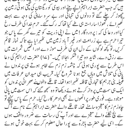
ہیں کہ جب حضرت ابراہیمؑ انپے بیٹے اور بیوی کو ریگستان کی تپتی ہوئی زمین پر
چھوڑ کر چلے گئے تو دونوں کی تنہائی اور بے سرو سامانی کی وجہ سے بہت
گھبرائے ، تھوڑا سا راستہ ہی طے کیا تھا کہ رک گئے۔ حرم خدا کی طرف رخ
کیا اور دعا کی کہ:
پروردگار! میں نے اپنی ذریت کو تیرے گھر کے پاس جو
تیرا حرم ہے بے زراعت اور غیر آباد زمین میں ٹھہرایا ہے تاکہ نماز قائم
کریں، تو کچھ لوگوں کے دل ان کی طرف موڑ دے اور انھیں ثمرات میں
سے رزق دے، شاید وہ تیرا شکر بجا لائیں۔‘‘(۱۷)
حضرت ابراہیمؑ کی دعا
اس طرح سے پوری ہوئی کہ چشمہ زم زم کے ظاہر ہوتے ہی پرندوں نے
پانی کی تلاش میں وہاں جمع ہونا شروع کیا۔ قریب ہی میدان عرفات میں
قبیلہ بنی جرہم کا تجارتی قافلہ ٹھہرا ہوا تھا۔ قافلے والوںنے صحرائی پرندوں کو
ایک ہی سمت میں پرواز کرتے ہوئے دیکھا تو وہ سمجھ گئے کہ اس سمت میں پانی
موجود ہے۔ فوری طور پرانھوں نے بھی ادھر کا رخ کیا۔ حرم کے پاس پہنچے تو
چاہ زم زم کا معجزہ سامنے تھا۔ قافلے والے حضرت ابراہیمؑ کے نام سے آگ
سے بچ نکلنے والے معجزے سے اور آپؑ کی رسالت سے ضرور واقف ہوں
گے۔ اسی لیے حضرت ہاجرہؑ سے پورا حال معلوم کرکے بہت خوش ہوئے