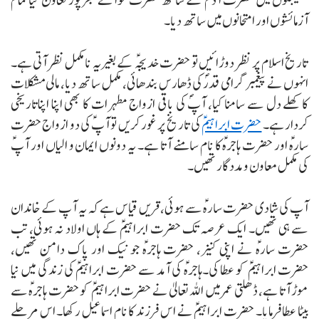
مصیبتوں میں حضرت آدمؑ کے ساتھ حضرت حواؑ نے بھرپور تعاون کیا تمام
آزمائشوں اور امتحانوں میں ساتھ دیا۔
تاریخ اسلام پر نظر دوڑائیں تو حضرت خدیجہؑ کے بغیریہ نامکمل نظر آتی ہے۔
انہوں نے پیغمبر گرامی قدرؐ کی ڈھارس بندھائی، مکمل ساتھ دیا، مالی مشکلات
کا کھلے دل سے سامنا کیا، آپؐ کی باقی ازواج مطہرات کا بھی اپنا اپناتاریخی
کردار ہے۔
حضرت ابراہیمؑ
کی تاریخ پر غور کریں تو آپؑ کی دو ازواج حضرت
سارہؑ اور حضرت ہاجرہؑ کا نام سامنے آتا ہے۔ یہ دونوں ایمان و الیاں اور آپؑ
کی مکمل معاون و مدد گار تھیں۔
آپ کی شادی حضرت سارہؑ سے ہوئی، قریں قیاس ہے کہ یہ آپ کے خاندان
سے ہی تھیں۔ ایک عرصہ تک حضرت ابراہیمؑ کے ہاں اولاد نہ ہوئی، تب
حضرت سارہؑ نے اپنی کنیز، حضرت ہاجرہؑ جو نیک اور پاک دامن تھیں،
حضرت ابراہیمؑ کو عطا کی۔ہاجرہؑ کی آمد سے حضرت ابراہیمؑ کی زندگی میں نیا
موڑ آتا ہے، ڈھلتی عمر میں اللہ تعالیٰ نے حضرت ابراہیمؑ کو حضرت ہاجرہؑ سے
بیٹا عطا فرمایا۔
حضرت ابراہیمؑ نے اس فرزند کا نام اسماعیل رکھا۔
اس مرحلے