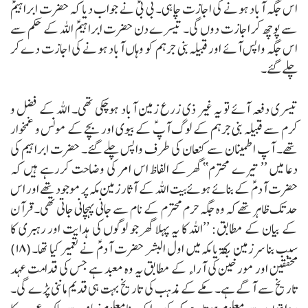
اس جگہ آباد ہونے کی اجازت چاہی۔ بی بیؑ نے جواب دیا کہ حضرت ابراہیمؑ
سے پوچھ کر اجازت دوں گی۔ تیسرے دن حضرت ابراہیمؑ اللہ کے حکم سے
اس جگہ واپس آئے اور قبیلہ بنی جرہم کو وہاں آباد ہونے کی اجازت دے کر
چلے گئے۔
تیسری دفعہ آئے تو یہ غیر ذی زرع زمین آباد ہوچکی تھی۔ اللہ کے فضل و
کرم سے قبیلہ بنی جرہم کے لوگ آپؑ کے بیوی اور بچے کے مونس و غمخوار
تھے۔ آپ اطمینان سے کنعان کی طرف واپس چلے گئے۔
حضرت ابراہیم کی
دعا میں ’’ تیرے محترم‘‘ گھر کے الفاظ اس امر کی وضاحت کررہے ہیں کہ
حضرت آدمؑ کے بنائے ہوئے بیت اللہ کے آثار زمین مکہ پر موجود تھے اور اس
حد تک ظاہر تھے کہ وہ جگہ حرم محترم کے نام سے جانی پہچانی جاتی تھی۔ قرآن
کے بیان کے مطابق:
’’اللہ کا یہ پہلا گھر جو لوگوں کی ہدایت اور رہبری کا
سبب بنا سرزمین بکۃ یا مکہ میں اول البشر حضرت آدمؑ نے تعمیر کیا تھا۔(۱۸)
محققین اور مورخین کی آراء کے مطابق یہ وہ معبد ہے جس کی قدامت عہد
تاریخ سے آگے ہے۔
مکے کے مذہب کی تاریخ بہت ہی قدیم ماننی پڑے گی۔