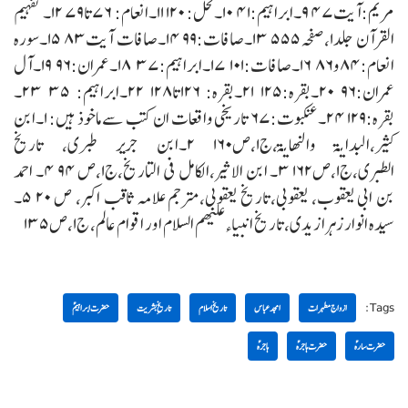
مریم:آیت۴۷
۹۔ابراہیم:۴۱ ۱۰۔نحل: ۱۲۰
۱۱۔انعام: ۷۶تا۷۹ ۱۲۔تفہیم
القرآن جلد۱،صفحہ۵۵۵
۱۳۔صافات:۹۹ ۱۴۔صافات آیت۸۳
۱۵۔سورہ
انعام:۸۴و۸۶ ۱۶۔صافات:۱۰۱
۱۷۔ابراہیم:۳۷ ۱۸۔عمران:۹۶
۱۹۔آل
عمران:۹۶ ۲۰۔بقرہ:۱۲۵
۲۱۔بقرہ: ۱۲۶تا۱۲۸ ۲۲۔ابراہیم: ۳۵
۲۳۔
بقرہ:۱۲۹ ۲۴۔عنکبوت:۶۷
تاریخی واقعات ان کتب سے ماخوذ ہیں:
۱۔ابن
کثیر،البدایۃ والنھایۃ،ج۱،ص۱۶۰
۲۔ابن جریر طبری، تاریخ
الطبری،ج۱،ص۱۶۲
۳۔ ابن الاثیر،الکامل فی التاریخ،ج۱،ص ۹۴
۴۔ احمد
بن ابی یعقوب، یعقوبی،تاریخ یعقوبی،مترجم علامہ ثاقب اکبر، ص ۲۰
۵۔
سیدہ انوار زہرا زیدی،تاریخ انبیاء علیھم السلام اور اقوام عالم، ج۱،ص۱۳۵
Tags:
ازواج مطہرات
امجد عباس
تاریخ اسلام
تاریخِ بشریت
حضرت ابراہیمؑ
حضرت سارہؑ
حضرت ہاجرہؑ
ہاجرہؑ