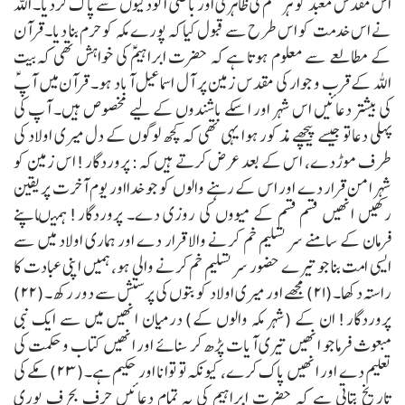
اس مقدس معبد کو ہر قسم کی ظاہری اور باطنی آلودگیوں سے پاک کردیا۔ اللہ
نے اس خدمت کو اس طرح سے قبول کیا کہ پورے مکہ کو حرم بنا دیا۔
قرآن
کے مطالعے سے معلوم ہوتا ہے کہ حضرت ابراہیمؑ کی خواہش تھی کہ بیت
اللہ کے قرب و جوار کی مقدس زمین پر آل اسماعیل آباد ہو۔ قرآن میں آپؑ
کی بیشتر دعائیں اس شہر اور ا سکے باشندوں کے لیے مخصوص ہیں۔ آپ کی
پہلی دعا تو جیسے پیچھے مذکور ہوا یہی تھی کہ کچھ لوگوں کے دل میری اولاد کی
طرف موڑدے، اس کے بعد عرض کرتے ہیں کہ:
پروردگار! اس زمین کو
شہر امن قرار دے اور اس کے رہنے والوں کو جو خدااور یوم آخرت پر یقین
رکھیں انھیں قسم قسم کے میووں کی روزی دے۔
پروردگار! ہمیںاپنے
فرمان کے سامنے سر تسلیم خم کرنے والا قرار دے اور ہماری اولاد میں سے
ایسی امت بنا جو تیرے حضور سر تسلیم خم کرنے والی ہو، ہمیں اپنی عبادت کا
راستہ دکھا۔(۲۱)
مجھے اور میری اولاد کو بتوں کی پرستش سے دور رکھ۔(۲۲)
پروردگار! ان کے (شہر مکہ والوں کے) درمیان انھیں میں سے ایک نبی
مبعوث فرما جو انھیں تیری آیات پڑھ کر سنائے اور انھیں کتاب و حکمت کی
تعلیم دے اور انھیں پاک کرے، کیونکہ تو توانا اور حکیم ہے۔(۲۳)
مکے کی
تاریخ بتاتی ہے کہ حضرت ابراہیم کی یہ تمام دعائیں حرف بحرف پوری