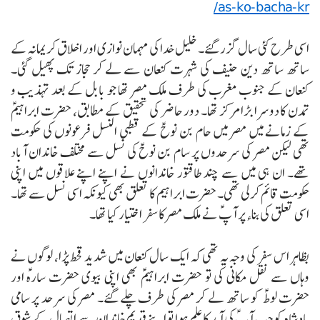
as-ko-bacha-kr/
اسی طرح کئی سال گزر گئے۔ خلیل خدا کی مہمان نوازی اور اخلاق کریمانہ کے
ساتھ ساتھ دین حنیف کی شہرت کنعان سے لے کر حجاز تک پھیل گئی۔
کنعان کے جنوب مغرب کی طرف ملک مصر تھا جو بابل کے بعد تہذیب و
تمدن کا دوسرا بڑامرکز تھا۔
دور حاضر کی تحقیق کے مطابق، حضرت ابراہیمؑ
کے زمانے میں مصر میں حام بن نوحؑ کے قطبی النسل فرعونوں کی حکومت
تھی لیکن مصر کی سرحدوں پر سام بن نوحؑ کی نسل سے مختلف خاندان آباد
تھے۔ ان ہی میں سے چند طاقتور خاندانوں نے اپنے اپنے علاقوں میں اپنی
حکومت قائم کرلی تھی۔ حضرت ابراہیم کا تعلق بھی کیونکہ اسی نسل سے تھا۔
اسی تعلق کی بناء پر آپؑ نے ملک مصر کا سفر اختیار کیا تھا۔
بظاہر اس سفر کی وجہ یہ تھی کہ ایک سال کنعان میں شدید قحط پڑا، لوگوں نے
وہاں سے نقل مکانی کی تو حضرت ابراہیمؑ بھی اپنی بیوی حضرت سارہؑ اور
حضرت لوطؑ کو ساتھ لے کر مصر کی طرف چلے گئے۔ مصر کی سرحد پر سامی
بادشاہ کو جب آپؑ کی آمد کا علم ہوا تو اپنے قدیم خاندان سے اتصال کے شوق