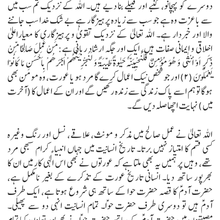
دوسرے کو پہچانو، کنبے اور قبیلے بنا دیے ہیں۔ اللہ کے نزدیک تم سب میں
سے باعزت وہ ہے جو سب سے زیادہ پرہیزگار ہے بے شک خدا سب جاننے
والا اور خبردار ہے۔
اللہ تعالیٰ کے نزدیک تقویٰ و پرہیزگاری کا معیاراعلیٰ
اخلاقی و ایمانی صفات ہیں، ایک اور جگہ ارشاد ربانی ہے:
مَنْ عَمِلَ صَالِحًا مِّنْ
ذَکَرٍ اَوْ اُنْثٰی وَ ھُوَ مُؤْمِنٌ فَلَنُحْیِیَنَّہٗ حَیٰوۃً طَیِّبَۃً وَ لَنَجْزِیَنَّھُمْ اَجْرَھُمْ بِاَحْسَنِ مَا کَانُوْا
یَعْمَلُوْنَ (۲)
اور جو شخص نیک اعمال کرے گا مرد ہو یا عورت، وہ مومن بھی
ہوگا تو ہم اسے پاک زندگی سے زندہ رکھیں گے اور ان کے اعمال کا (آخرت
میں) نہایت اچھا صلہ دیں گے۔
اللہ تعالیٰ نے عمل صالح میں مذکر و مونث، علاقے، نسل اور رنگ وغیرہ
کسی قسم کا امتیاز نہیں برتا۔ تاریخ انسانیت میں جہاں انبیاء کرام سبھی مرد
تھے، وہیں پر ہمیں یہ بھی ملتا ہے کہ عورتوں نے بھی اس الٰہی کار میں ان کا
بھرپور ساتھ دیا۔
انسانی تاریخ عورت کے تذکرے کے بغیر نامکمل ہے،
حضرت آدمؑ کا قصہ حضرت حوا کے ساتھ ہی شروع ہوتا ہے، ایک طرف
آدمؑ ہیں تو دوسری طرف حضرت حواؑ۔ تمام انسانیت انہی دو سے پھیلی۔