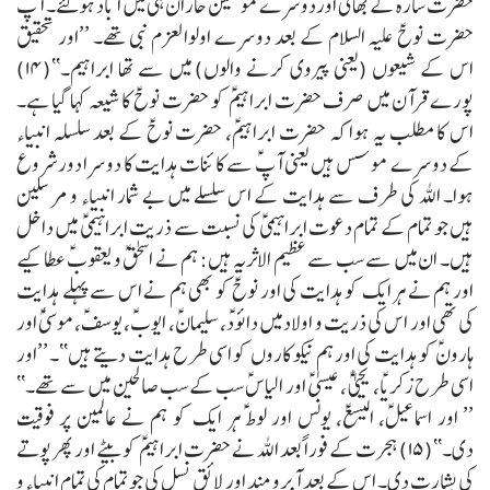
حضرت سارہؑ کے بھائی اوردوسرے مومنین حاران ہی میں آباد ہوگئے۔
آپؑ
حضرت نوحؑ علیہ السلام کے بعد دوسرے اولوالعزم نبی تھے۔
’’اور تحقیق
اس کے شیعوں (یعنی پیروی کرنے والوں) میں سے تھا ابراہیم۔‘‘(۱۴)
پورے قرآن میں صرف حضرت ابراہیمؑ کو حضرت نوحؑ کا شیعہ کہا گیا ہے۔
اس کا مطلب یہ ہوا کہ حضرت ابراہیمؑ، حضرت نوحؑ کے بعد سلسلہ انبیاء
کے دوسرے موسس ہیں یعنی آپؑ سے کائنات ہدایت کا دوسرا دورشروع
ہوا۔
اللہ کی طرف سے ہدایت کے اس سلسلے میں بے شمار انبیاء و مرسلین
ہیں جو تمام کے تمام دعوت ابراہیمیؑ کی نسبت سے ذریت ابراہیمیؑ میں داخل
ہیں۔ ان میں سے سب سے عظیم الاثریہ ہیں:
ہم نے اسحقؑ و یعقوبؑ عطا کیے
اور ہم نے ہر ایک کو ہدایت کی اور نوحؑ کو بھی ہم نے اس سے پہلے ہدایت
کی تھی اور اس کی ذریت و اولاد میں دائودؑ، سلیمانؑ، ایوبؑ، یوسفؑ،موسیٰ ؑاور
ہارونؑ کو ہدایت کی اور ہم نیکو کاروں کو اسی طرح ہدایت دیتے ہیں‘‘۔
’’اور
اسی طرح زکریاؑ، یحییٰ ؑ، عیسیٰ ؑاور الیاسؑ سب کے سب صالحین میں سے تھے۔‘‘
’’ اور اسماعیلؑ، الیسعؑ، یونس اور لوط ؑہر ایک کو ہم نے عالمین پر فوقیت
دی۔‘‘(۱۵)
ہجرت کے فوراً بعد اللہ نے حضرت ابراہیمؑ کو بیٹے اور پھر پوتے
کی بشارت دی۔ اس کے بعد آبرو مند اور لائق نسل کی جو تمام کی تمام انبیاء و