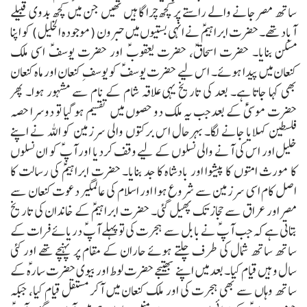
ساتھ مصر جانے والے راستے پر کچھ چرا گاہیں تھیں جن میں کچھ بدوی قبیلے
آباد تھے۔ حضرت ابراہیمؑ نے انہی بستیوں میں حبرون (موجودہ الخلیل) کو اپنا
مسکن بنایا۔ حضرت اسحاقؑ، حضرت یعقوبؑ اور حضرت یوسفؑ اسی ملک
کنعان میں پیدا ہوئے۔ اس لیے حضرت یوسفؑ کو یوسفِ کنعان اور ماہ کنعان
بھی کہا جاتا ہے۔
بعد کی تاریخ یہی علاقہ شام کے نام سے مشہور ہوا۔ پھر
حضرت موسیٰؑ کے بعد جب یہ ملک دو حصوں میں تقسیم ہو گیا تو دوسرا حصہ
فلسطین کہلایا جانے لگا۔
بہرحال اس برکتوں والی سرزمین کو اللہ نے اپنے
خلیل اور اس کی آنے والی نسلوں کے لیے وقف کردیا اور آپؑ کو ان نسلوں
کا مورث امتوں کا پیشوا اور بادشاہ کا جد بنایا۔
حضرت ابراہیمؑ کی رسالت کا
اصل کام اسی سرزمین سے شروع ہوا اور اسلام کی عالمگیر دعوت کنعان سے
مصر اور عراق سے حجاز تک پھیل گئی۔
حضرت ابراہیمؑ کے خاندان کی تاریخ
بتاتی ہے کہ جب آپؑ نے بابل سے ہجرت کی تو پہلے آپؑ دریائے فرات کے
ساتھ ساتھ شمال کی طرف چلتے ہوئے حاران کے مقام پر پہنچے تھے اور کئی
سال وہیں قیام کیا۔ بعد میں اپنے بھتیجے حضرت لوط اور بیوی حضرت سارہؑ کے
ساتھ وہاں سے بھی ہجرت کی اور ملک کنعان میں آکر مستقل قیام کیا، جبکہ