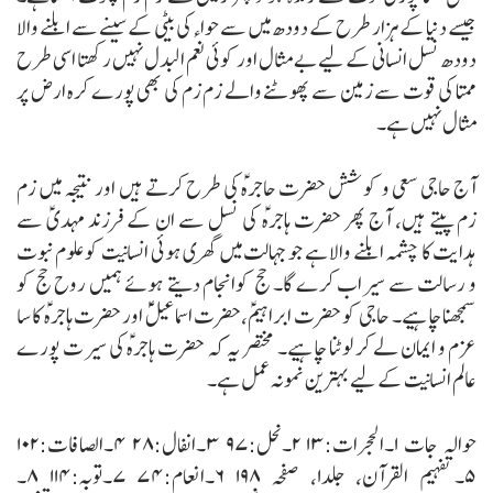
جیسے دنیا کے ہزار طرح کے دودھ میں سے حواء کی بیٹی کے سینے سے ابلنے والا
دودھ نسل انسانی کے لیے بے مثال اور کوئی نعم البدل نہیں رکھتا اسی طرح
ممتا کی قوت سے زمین سے پھوٹنے والے زم زم کی بھی پورے کرہ ارض پر
مثال نہیں ہے۔
آج حاجی سعی و کوشش حضرت حاجرہؑ کی طرح کرتے ہیں اور نتیجہ میں زم
زم پیتے ہیں، آج پھر حضرت ہاجرہؑ کی نسل سے ان کے فرزند مہدیؑ سے
ہدایت کا چشمہ ابلنے والا ہے جو جہالت میں گھری ہوئی انسانیت کو علوم نبوت
و رسالت سے سیراب کرے گا۔ حج کوانجام دیتے ہوئے ہمیں روح حج کو
سمجھنا چاہیے۔ حاجی کو حضرت ابراہیمؑ،حضرت اسماعیلؑؑ اور حضرت ہاجرہؑ کا سا
عزم و ایمان لے کر لوٹنا چاہیے۔ مختصر یہ کہ حضرت ہاجرہؑ کی سیرت پورے
عالم انسانیت کے لیے بہترین نمونہ عمل ہے۔
حوالہ جات
۱۔الحجرات:۱۳ ۲۔نحل:۹۷
۳۔انفال:۲۸ ۴۔الصافات:۱۰۲
۵۔تفہیم القرآن، جلد۱، صفحہ ۱۹۸ ۶۔انعام:۷۴
۷۔توبہ:۱۱۴ ۸۔