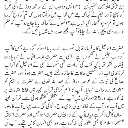
اِِنْ شَآئَ اللّٰہُ مِنَ الصّٰبِرِیْنَ۔(۴)
پس وہ جب ان کے ساتھ دوڑنے (کی عمر)
کو پہنچا تو ابراہیمؑ نے کہا کہ بیٹے میں خواب میں دیکھتا ہوں کہ تم کو ذبح کررہا
ہوں تو تم سوچو تمھارا کیا خیال ہے؟ انھوں نے کہا کہ بابا جان جو آپ کو حکم
ملا ہے وہی کیجیے ، اللہ نے چاہا تو آپ مجھے صابروں میں پائیں گے۔
حضرت اسماعیل کا یہ فرمانا قابل غور ہے :
اے بابا! وہ کر گزریے جس کا آپ
کو رب جلیل نے حکم دیا ہے۔
اسی سے حضرت علامہ اقبال نے فرمایا:
وہ
فیضانِ نظر تھا یا کہ مکتب کی کرامت تھی
سکھائے کسی نے اسماعیل کو آدابِ
فرزندی
اب ذرا تفصیلی حالات کا جائزہ لیتے ہیں۔
حضرت ہودؑ ا ور حضرت
صالح ؑکی نبوت کے عرصہ دراز کے بعد اللہ تعالیٰ نے حضرت ابراہیمؑ کو
مبعوث بررسالت فرمایا۔ آپ کا اسم گرامی قرآن مجید میں 69 مقامات پر
مذکور ہے اور25سورتوں میں آپ کے متعلق گفتگوہوئی ہے۔
قرآن مجید
میں آپ اور آپ کے خاندان کی بڑی مدح و ثنا کی گئی ہے۔جہاں آپ کابطور
انسان کامل ذکر ہے وہیںآپ کے دو بیٹوں حضرت اسماعیل اور حضرت اسحاق
علیھما السلام کا بھی بطور نبی تذکرہ ہے، وہ بھی انسان کامل تھے۔ آپ کی