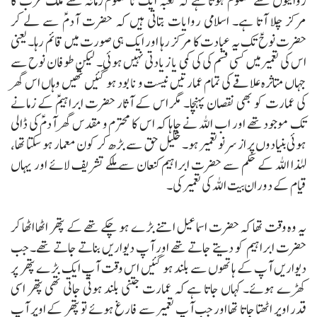
روایتوں سے معلوم ہوتا ہے کہ کعبہ ایک نامعلوم زمانہ سے ملک عرب کا
مرکز چلا آتا ہے۔
اسلامی روایات بتاتی ہیں کہ حضرت آدمؑ سے لے کر
حضرت نوحؑ تک یہ عبادت کا مرکز رہا اور ایک ہی صورت میں قائم رہا۔ یعنی
اس کی تعمیر میں کسی قسم کی کی کمی یا زیادتی نہیں ہوئی۔ لیکن طوفان نوح سے
جہاں متاثرہ علاقے کی تمام عمارتیں نیست و نابود ہو گئیں تھیں وہاں اس گھر
کی عمارت کو بھی نقصان پہنچا۔ مگر اس کے آثار حضرت ابراہیمؑ کے زمانے
تک موجود تھے اور اب اللہ نے چاہا کہ اس کا محترم و مقدس گھر آدمؑ کی ڈالی
ہوئی بنیادوں پر از سرنو تعمیر ہو۔ خلیل حق سے بڑھ کر کون معمار ہو سکتا تھا،
لہٰذا اللہ کے حکم سے حضرت ابراہیم کنعان سے ملکے تشریف لائے اور یہاں
قیام کے دوران بیت اللہ کی تعمیر کی۔
یہ وہ وقت تھا کہ حضرت اسماعیل اتنے بڑے ہو چکے تھے کے پتھر اٹھا اٹھا کر
حضرت ابراہیم کو دیتے جاتے تھے اور آپ دیواریں بناتے جاتے تھے۔ جب
دیواریں آپ کے ہاتھوں سے بلند ہو گئیں اس وقت آپ ایک بڑے پتھر پر
کھڑے ہوئے۔ کہاں جاتا ہے کہ عمارت جتنی بلند ہوتی جاتی تھی پتھر اسی
قدر اوپر اٹھتا جاتا تھا اور جب آپ تعمیر سے فارغ ہوئے تو پتھر کے اوپر آپ