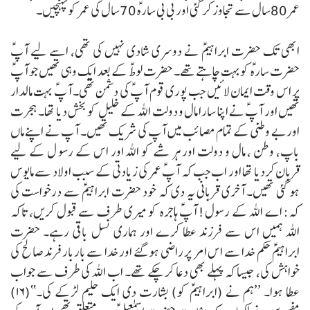
عمر 80سال سے تجاوز کر گئی اور بی بی سارہؑ 70سال کی عمر کو پہنچیں۔
ابھی تک حضرت ابراہیمؑ نے دوسری شادی نہیں کی تھی، اسے لیے آپؑ
حضرت سارہؑ کوبہت چاہتے تھے۔ حضرت لوطؑ کے بعد ایک وہی تھیں جو آپؑ
پر اس وقت ایمان لائیں جب پوری قوم آپؑ کی دشمن تھی۔ آپؑ بہت مالدار
تھیں اور آپؑ نے اپنا سارا مال و دولت اللہ کے خلیل کو بخش دیا تھا۔ ہجرت
اور بے وطنی کے تمام مصائب میں آپ کی شریک تھیں۔ آپ نے اپنے ماں
باپ، وطن ، مال و دولت اور ہر شے کو اللہ اور اس کے رسو ل کے لیے
قربان کردیا تھا اور اب جب کہ آپؑ عمر کی زیادتی کے سبب اولاد سے مایوس
ہو گئی تھیں۔ آخری قربانی یہ دی کہ خود حضرت ابراہیمؑ سے درخواست کی
کہ:
اے اللہ کے رسول! آپؑ ہاجرہ کو میری طرف سے قبول کریں، تاکہ
اللہ ہمیں اس سے فرزند عطا کرے اور ہماری نسل باقی رہے۔
حضرت
ابراہیمؑ حکم خدا سے اس امر پر راضی ہو گئے اور خدا سے باربار فرند صالح کی
خواہش کی، جیسا کہ پہلے بھی دعا کر چکے تھے۔ اب اللہ کی طرف سے جواب
عطا ہوا۔
’’ہم نے (ابراہیمؑ کو) بشارت دی ایک حلیم لڑکے کی۔‘‘(۱۶)