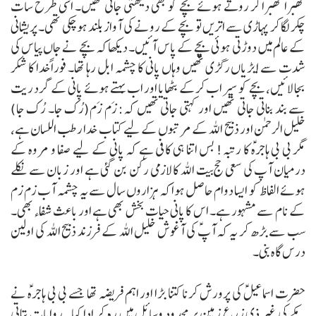
گھبرا گھبرا کر روتے ہوئے بچے کو بھی دیکھتی جاتی تھیں۔ اسی طرح سات
چکر لگا کر پہاڑی سے اتریں تو بچے کے رونے کی آواز بلند ہو چکی تھی۔ پریشانی
کے عالم میں دوڑتی ہوئی بچے کے پاس آئیں۔
دیکھا کہ بچے نے جاں پیاس کی
شدت سے ایڑیاں رگڑی تھیں وہاں پانی کا چشمہ ابل رہا تھا۔ فوراً خدا کا شکر
بجا لائیں، بچے کو سیراب کرکے بٹھایا اور اب بہتے ہوئے پانی کے گرد ریت
سے بند بناتی جاتی تھیں اور کہتی جاتی تھیں کہ:
زَم زَم(رُک جا۔ رُک جا)
خلیل الرحمن اور ذبیح اللہ کے مرتبوں کے لیے کتاب خدا رطب اللسان ہے،
مگر بی بی ہاجرہؑ کا رتبہ! بس اتنا ہی کافی ہے کہ پانی کے لیے صفا و مروہ کے
درمیان آپ کی سعی حج بیت اللہ کا لازمی رکن بن گئی ہے اور زبان سے نکلے
ہوئے الفاظ کو ایسا دوام حاصل ہوا کہ ہزاروں سال سے یہ چشمہ آب زم زم
کے نام سے مشہور ہے۔ اس کا پانی حیات بخش بھی ہے اور باعث شفاء بھی۔
سب سے بڑھ کر یہ کہ آپؑ کی آغوش خلیل اللہ کے فرزند ذبیح اللہ کی اولین
درس گاہ بنی۔
حضرت اسماعیلؑ کی پرورش کرنا کتنا بڑا اور اہم فریضہ تھا جسے بی بی ہاجرہؑ نے
مکے کی غیر ذی زرع زمین پر محدود وسائل میں رہ کر ادا کیا۔
روایات بتاتی