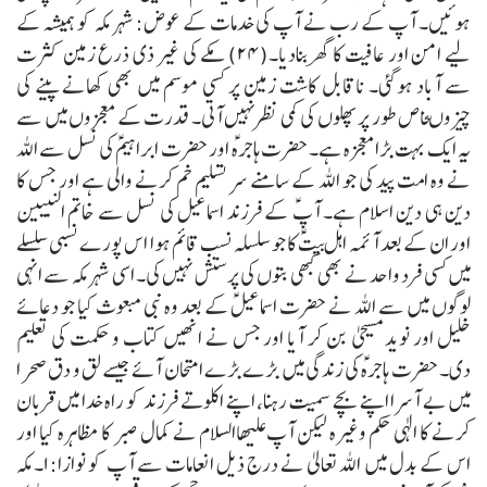
ہوئیں۔ آپ کے رب نے آپ کی خدمات کے عوض:
شہر مکہ کو ہمیشہ کے
لیے امن اور عافیت کا گھر بنادیا۔(۲۴)
مکے کی غیر ذی ذرع زمین کثرت
سے آباد ہوگئی۔ ناقابل کاشت زمین پر کسی موسم میں بھی کھانے پینے کی
چیزوںخاص طور پر پھلوں کی کمی نظرنہیں آتی۔ قدرت کے معجزوں میں سے
یہ ایک بہت بڑا معجزہ ہے۔
حضرت ہاجرہؑ اور حضرت ابراہیمؑ کی نسل سے اللہ
نے وہ امت پید کی جو اللہ کے سامنے سر تسلیم خم کرنے والی ہے اور جس کا
دین ہی دین اسلام ہے۔
آپؑ کے فرزند اسماعیل کی نسل سے خاتم النبیین
اور ان کے بعد آئمہ اہل بیتؑ کا جو سلسلہ نسب قائم ہوا اس پورے نسبی سلسلے
میں کسی فرد واحد نے بھی کبھی بتوں کی پرستش نہیں کی۔
اسی شہر مکہ سے انہی
لوگوں میں سے اللہ نے حضرت اسماعیلؑ کے بعد وہ نبی مبعوث کیا جو دعائے
خلیل اور نوید مسیحیٰ بن کر آیا اور جس نے انھیں کتاب و حکمت کی تعلیم
دی۔
حضرت ہاجرہؑ کی زندگی میں بڑے بڑے امتحان آئے جیسے لق و دق صحرا
میں بے آسرا اپنے بچے سمیت رہنا، اپنے اکلوتے فرزند کو راہ خدا میں قربان
کرنے کا الٰہی حکم وغیرہ لیکن آپ علیھاالسلام نے کمال صبر کا مظاہرہ کیا اور
اس کے بدل میں اللہ تعالیٰ نے درج ذیل انعامات سے آپ کو نوازا:
۱۔ مکہ