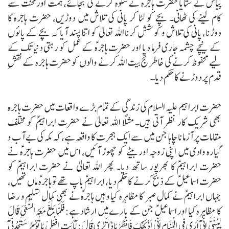
پیاس نے ستایا حضرت ہاجرہؑ نے شکوہ کرنے کی بجائے، ہمت اورمحنت سے
کام لینے کی ٹھانی۔ بچے کو لٹا کر پانی کی تلاش میں دوڑیں، حضرت ہاجرہ کا
دوڑنا، پانی کی تلاش و کوشش کرنا اللہ تعالیٰ کو اتنا پسند آیا کہ بچے کے پائوں
کے نیچے چشمہ جاری فرما دیا اور حضرت ہاجرہؑ کے عمل کو رہتی دنیا تک کے
لیے محفوظ کرنے کی خاطر حج بیت اللہ کرنے والوں کو حضرت ہاجرہ کے نقشِ
قدم پر دوڑنے کاحکم دیا۔
حضرت ابراہیم علیہ السلام کی زندگی کے تمام بڑے واقعات میں حضرت ہاجرہ
بھی شریک کار نظر آتی ہیں۔
مثلاً اللہ تعالیٰ نے حضرت ابراہیمؑ کو مختلف
مقامات پر آزمانا چاہا جن میں سے ایک ہجرت کا واقعہ ہے، کہ مکہ کی بے آب و
گیارہ وادی میں اپنی زوجہ اور بیٹے کو چھوڑ آئیں، اس میں حضرت ہاجرہؑ نے
حضرت ابراہیمؑ کا بھرپور ساتھ دیا۔
پھر اللہ تعالیٰ نے حضرت ابراہیمؑ کو
حضرت اسماعیلؑ کے ذبح کرنے کاحکم دیا، ابراہیمؑ باپ تھے تو ہاجرہؑ ماں تھیں،
جہاں ابراہیمؑ نے کمال صبر کا مظاہرہ کیا وہیں ہاجرہؑ نے بھی کمال تسلیم و رضا
کا مظاہرہ کیا اور اسماعیلؑ جن کے بارے میں ارشاد ہے:
فَلَمَّا بَلَغَ مَعَہُ السَّعْیَ قَالَ
یٰبُنَیَّ اِِنِّیْٓ اَرَی فِی الْمَنَامِ اَنِّیْ اَذْبَحُکَ فَانْظُرْ مَاذَا تَرٰی قَالَ: یٰٓاَبَتِ افْعَلْ مَا تُؤْمَرُ سَتَجِدُنِیْٓ