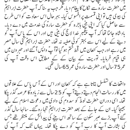
میں حضرت سارہؑ سے نکاح کا پیغام دیا، مگر جب یہ سنا کہ آپ حضرت ابراہیمؑ
کی بیوی ہیں تو اپنی قسمت پر افسوس کیا۔ بہرحال اس سعادت کو اس طرح
سے حاصل کیا کہ اپنی بیٹی ہاجرہ کو حضرت سارہؑ کی خدمت میں دے دیا۔
بادشاہ جانتا تھا کہ آپ پیغمبرِ خدا لاحج کی بیٹی ہیں اور اس کے پاس آپؑ کو
دینے کے لیے اس سے بہتر کوئی عطیہ نہ تھا۔ حضرت ابراہیمؑ کئی سال مصر
میں رہے اور جب کنعان میں قحط ختم ہوگیا توآپؑ واپس آگئے اور حبرون میں
ہی قیام فرمایا۔ توریت کے بیان کے کے مطابق اس وقت آپ کی
عمر75سال اور حضرت سارہ کی عمر 65سال تھی۔
واقعات کا تسلسل بتاتا ہے ہے کہ کنعان اور اس کے آس پاس کے علاقوں
میں کار رسالت انجام دیتے دیتے آپ کو 25سال سے زیادہ کا عرصہ گذر چکا
تھا۔ اسی دوران حضرت لوط ؑکو سدوم کی وادی میں دعوت اسلام کے لیے
بھیجا گیا۔ ان کے جانے کے بعد حضرت ابراہیمؑ تنہا رہ گئے۔ سالہا سال گذر
گئے آپ بڑے صبر سکون کے ساتھ اس بیٹے کی پیدائش کے منتظر تھے جس
کی بشارت آپؑ کا رب آپؑ کو دے چکا تھا۔ یہاں تک کہ آپؑ کی