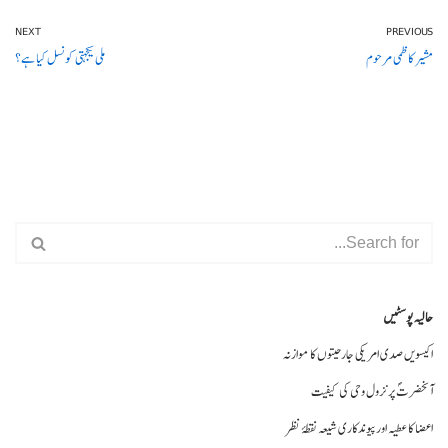
NEXT
PREVIOUS
مشیر کاظمی مرحوم
ملی یکجہتی کونسل کیا ہے؟
حالیہ پوسٹیں
اکیسویں صدی امریکی جارحیتوں کا موازنہ
آنحضرتؐ پر نزول وحی کی کیفیت
اعضا کا عطیہ اورپیوندکاری شیعہ نقطۂ نظر