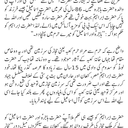
مفسرین نے لکھا ہے کہ بشارت حضرت اسمعیل ؑسے متعلق تھی اور آپ کی
والدہ حضرت ہاجرہ تھیں۔ 86سال کی عمر میں حضرت اسماعیل ؑجیسے فرزند کو
پا کر حضرت ابراہیمؑ بہت خوش تھے مگر حضرت سارہ ؑغمگین تھیں اور اللہ نے
نہیں چاہا کہ اس نیک بی بی کو مزید آزمائش میں ڈالے، لہٰذا حضرت ابراہیم کو
حکم ہوا کہ:
’’ہاجرہؑ اور اسماعیل ؑکو میرے حرم میں پہنچا دو۔‘‘
واضح رہے کہ حرم سے مراد حرم کعبہ یعنی حجاز کی سرزمین تھی اور یہ وہ خاص
مقام تھا جہاں خانۂ کعبہ کے آثار موجود تھے۔
یہ وہ زمانہ تھا جب کہ حضرت
لوطؑ کو سدوم کی وادی میں 15سال سے زیادہ کا عرصہ گذر چکا تھا۔خود
حضرت ابراہیمؑ مصر، کنعان اور حاران میں بت پرستی کے خلاف مسلسل جہاد
کررہے تھے اور اب ضرورت تھی کہ سرزمین حجاز میں توحید کی شمع روشن ہو
اور مرکز توحید یعنی خانۂ کعبہ کو اس کی بنیادوں پر پھر سے بلند کیا جائے اسی
لیے اللہ نے اس سرزمین کو آل اسماعیل کے لیے پسند فرمایا۔
حضرت ابراہیمؑ کو جیسے ہی حکم ملا آپؑ حضرت ہاجرہؑ اور حضرت اسماعیلؑ کو
لے کر ملک حجاز کی طرف روانہ ہو گئے۔
کنعان سے سینکڑوں میل دور’’حجاز