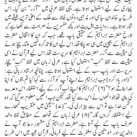
پجاری کے لیے استعمال ہوتا ہے، یہی لفظ عربی میں ’’آزر‘‘ بن گیا۔ اس
طرح یہ خاندان سیاسی اور مذہبی دونوں لحاظ سے ملک کے اعلیٰ ترین طبقے میں
شمار ہوتا ہے۔
روایات اہل بیت اور کچھ مفسرین نے صراحت سے لکھا ہے کہ
تارخ حضرت ابراہیمؑ کے حقیقی باپ تھے، جب کہ ان کا انتقال حضرت
ابراہیمؑ کے بچپن میں ہی ہوچکا تھا، اس لیے ان کا تذکرہ نہیں ملتا۔
چچا ہونے
کی حیثیت سے آزر حضرت ابراہیم کا سرپرست تھا، اس لیے قرآن نے اسی
حیثیت سے لفظ ’’اب‘‘ استعمال کیا ہے، عربی زبان میں لفظ ’’اب‘‘ چچا،
سرپرست اور باپ سب کے لیے استعمال ہوتا ہے۔ چنانچہ ارشاد ربانی ہے:
’’(اور یاد کرو) جب ابراہیم نے اپنے آپ کو آزر سے کہا کیا تم بتوں کو اپنا
خدا بناتے ہو؟‘‘(۶)
’’ابراہیمؑ کا اپنے اَب آزر کے لیے استغفار اس وعدے
کی بناپر تھا جو انھوں نے اس سے کیا تھا، لیکن جب انھیں معلوم ہو گیا کہ وہ
دشمن خدا ہے تو اس سے بیزاری کی۔‘‘(۷)
’’یعنی میں عنقریب تمھارے
لیے استغفار کروں گا۔‘‘(۸)
عربی زبان کے قواعد کے مطابق لفظ والد
صرف باپ کے لیے آتا ہے،حضرت ابراہیمؑ کی مشہور دعا جو آپ نے
والدین اور مومنین کی مغفرت کے لیے فرمائی، قرآن مجید میں اس طرح