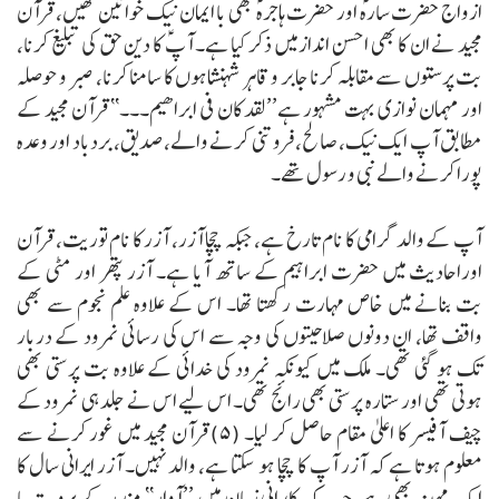
ازواج حضرت سارہؑ اور حضرت ہاجرہ ؑبھی با ایمان نیک خواتین تھیں، قرآن
مجید نے ان کا بھی احسن انداز میں ذکر کیا ہے۔ آپؑ کا دین حق کی تبلیغ کرنا،
بت پرستوں سے مقابلہ کرنا جابر و قاہر شہنشاہوں کا سامنا کرنا، صبر و حوصلہ
اور مہمان نوازی بہت مشہور ہے’’لقد کان فی ابراھیم۔۔۔‘‘ قرآن مجید کے
مطابق آپ ایک نیک، صالح، فروتنی کرنے والے، صدیق، بردباد اور وعدہ
پورا کرنے والے نبی و رسول تھے۔
آپ کے والد گرامی کا نام تارخ ہے، جبکہ چچا آزر، آزر کا نام توریت، قرآن
اوراحادیث میں حضرت ابراہیم کے ساتھ آیا ہے۔ آزر پتھر اور مٹی کے
بت بنانے میں خاص مہارت رکھتا تھا۔ اس کے علاوہ علم نجوم سے بھی
واقف تھا، ان دونوں صلاحیتوں کی وجہ سے اس کی رسائی نمرود کے دربار
تک ہو گئی تھی۔ ملک میں کیونکہ نمرود کی خدائی کے علاوہ بت پرستی بھی
ہوتی تھی اور ستارہ پرستی بھی رائج تھی۔ اس لیے اس نے جلد ہی نمرود کے
چیف آفیسر کا اعلیٰ مقام حاصل کر لیا۔ (۵)
قرآن مجید میں غور کرنے سے
معلوم ہوتا ہے کہ آزر آپ کا چچا ہو سکتا ہے، والد نہیں۔ آزر ایرانی سال کا
ایک مہینہ بھی ہے، جب کہ کلدانی زبان میں ’’آوار‘‘ مندر کے پروہت یا