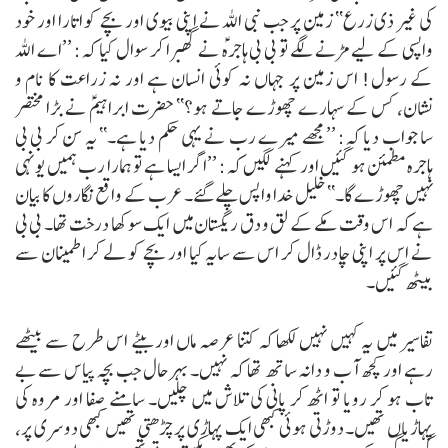
کی غیر ذی زرع‘‘ زمین پر جب نبی اللہ نے اپنی بیوی اور بچے کو اتارا اور خود
واپسی کے لیے مڑنے لگے تو بی بی ہاجرہؑ نے گھبرا کر سوال کیا کہ:
’’اے اللہ
کے رسول! اس زمین پر جہاں نہ کوئی انسان ہے اور نہ زراعت کا نام و
نشان، کس کے سہارے چھوڑے جاتے ہو؟‘‘
حضرت ابراہیمؑ نے بڑا مختصر
سا جواب دیا کہ:
’’مجھے میرے رب نے یہی حکم دیا ہے۔‘‘
یہ سن کر بی بی
ہاجرہ مطمئن ہو گئیں اور کہنے لگیں کہ:
’’اگر ایسا ہے تو ہمارا رب ہمیں یونہی
نہیں چھوڑے گا۔‘‘
خلیل خدا واپس چلے گئے۔ عرب کے واقع نگاروں کا بیان
ہے کہ اس وقت مکے کے لق و دق ریگستان میں ایک سوکھا درخت تھا۔ بی بی
نے اس پر اپنی چادر ڈال کر اس سے سایہ کیا اور بچے کو لے کر اطمینان سے
بیٹھ گئیں۔
تفاسیر میں یہ کہیں نہیں لکھا کہ کتنا عرصہ ماں اور بیٹے اس طرح سے بیٹھے
رہے اور کچھ آب و دانہ ساتھ تھا کہ نہیں۔ بہرحال جب بچہ پیاس سے بے
تاب ہو کر رویا تو اٹھ کر پانی کی تلاش میں چلیں۔ سامنے صفا اور مروہ کی
پہاڑیاں تھیں۔ دوڑتی ہوئی کبھی ایک پہاڑی پر چڑھتی تھیں کبھی دوسری پر،