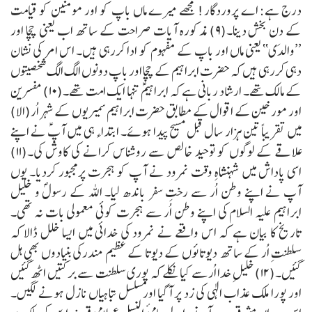
درج ہے:
اے پروردگار! مجھے میرے ماں باپ کو اور مومنین کو قیامت
کے دن بخش دینا۔(۹)
مذکورہ آیات صراحت کے ساتھ اب یعنی چچا اور
’’والدَی‘‘ یعنی ماں اور باپ کے مفہوم کو ادا کررہی ہیں۔ اس امر کی نشان
دہی کررہی ہیں کہ حضرت ابراہیم کے چچا اور باپ دونوں الگ الگ شخصیتوں
کے مالک تھے۔
ارشاد ربانی ہے کہ ابراہیمؑ تنہا ایک امت تھے۔(۱۰)
مفسرین
اور مورخین کے اقوال کے مطابق حضرت ابراہیم سمیریوں کے شہر اُر(الا)
میں تقریباً تین ہزار سال قبل مسیح پیدا ہوئے۔
ابتداء ہی میں آپؑ نے اپنے
علاقے کے لوگوں کو توحید خالص سے روشناس کرانے کی کاوش کی۔(۱۱)
اسی پاداش میں شہنشاہِ وقت نمرود نے آپ کو ہجرت پرمجبور کردیا۔ یوں
آپ نے اپنے وطن اُر سے رختِ سفر باندھ لیا۔
اللہ کے رسولؐ و خلیل
ابراہیم علیہ السلام کی اپنے وطن اُر سے ہجرت کوئی معمولی بات نہ تھی۔
تاریخ کا بیان ہے کہ اس واقعے نے نمرود کی خدائی میں ایسا خلل ڈالا کہ
سلطنتِ اُر کے ساتھ دیوتائوں کے دیوتا کے عظیم مندرکی بنیادوں بھی ہل
گئیں۔(۱۲)
خلیلِ خدا اُرسے کیا نکلے کہ پوری سلطنت سے برکتیں اٹھ گئیں
اور پورا ملک عذاب الٰہی کی زد پر آگیا اور مسلسل تباہیاں نازل ہونے لگیں۔