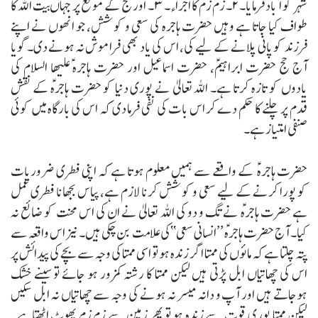
شہر کو آباد فرمایا۔
۲۔ زم زم کا اجراء۔
۳۔ اور حج کے موقع پر جہاں بیت اللہ کا
طواف کیا جاتا ہے وہیں حضرت ہاجرہ کی سعی و کوشش، جو انھوں نے اپنے
فرزند کو پانی پلانے کے لیے کی، اس کی یاد بھی فراموش نہ ہونے دی۔
گویا
آج حج حضرت ابراہیمؑ، حضرت اسماعیل اور حضرت ہاجرہ ؑعلیھا السلام کی
یادوں کو تازہ کرتا ہے۔
اللہ تعالیٰ نے پوری دنیا کو حضرت ہاجرہؑ کے نقش
قدم پر چلنے کا حکم دے کر اس بات کی نفی فرما دی کہ اس کی بارگاہ میں کوئی
صنفی امتیاز ہے۔
حضرت ہاجرہ ؑ کے واقعے سے ہمیں معلوم ہوتا ہے کہ اپنی فطری ضروریات
کو پورا کرنے کے لیے سعی و کوشش کرنا لازم ہے، پیاس بجھانا فطری عمل
ہے حضرت ہاجرہؑ نے تگ و دو کی اللہ تعالیٰ نے ان کی اس محنت کو ضائع نہ
کیا۔ آج حضرت ہاجرہؑ ’’انسانی سعی‘‘کی علامت بن چکی ہیں۔ نیز اس واقعہ سے
پتہ چلتا ہے کہ مائوں کی ممتا اگر زندہ ہو تو اسی ممتا کی وجہ سے بچے کی پیدائش پر
اس کی چھاتیاں ابل پڑتی ہیں لیکن ممتا کا رشتہ کمزور ہو جائے تو سینے خشک
ہوجاتے ہیں اور آپ و دانہ میسر نہ ہونے کی وجہ سے چھاتیاں نہ ابل سکیں
لیکن ممتا پوری قوت سے زندہ ہو تو پھر زمین سے زم زم پھوٹ اٹھتاہے۔