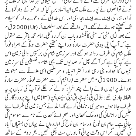
اس دوران مشرق سے آنے والے سامیٔ النسل عیلامی قہر خدا بن کر ملک پر
ٹوٹے تو انھوں نے پورے ملک میں ایسا فساد برپا کیا کہ ارنمو کے دارلخلافے
اُراورننار کی اینٹ سے اینٹ بجا دی اور اس خدائی کے دعوے دار کو عیلام
تک کھینچتے ہوئے لے گئے۔ اس واقعے کے بعد سلطنت اُر(Ur) 2000 ق م
کے بعد ایسی مٹی کہ مٹی کا گمشدہ باب بن کر رہ گئی۔
امام محمد باقرؑ سے منقول
ہے کہ آپؑ اپنی بیوی حضرت سارہؑ اور اپنے بھتیجے حضرت لوطؑ کے ہمراہ فوراً
ملکِ شام کی طرف روانہ ہو گئے اور سرزمین شام کی برکتوں والی زمین اس
لیے کہا گیا ہے کہ آگے چل کر صدیوں تک یہی شام و فلسطین کی سرزمین
نبیوں کا گہوارہ بنی رہی اور اکثر انبیاء و مرسلین اسی علاقے سے مبعوث
ہوئے۔
1900ق م میں حضرت ابراہیم اُر سے حضرت لوطؑ، حضرت سارہؑ
اور اللہ پر ایمان لانے والے چند افراد کو لے کر نکلے تو آپؑ کی زبان پر یہ
الفاظ جاری تھے:
وَقَالَ اِِنِّیْ ذَاہِبٌ اِِلٰی رَبِّیْ سَیَہْدِیْنِ(۱۳)
میں اپنے پروردگار کی
طرف جاتا ہوں وہ میری رہنمائی کرے گا۔
اللہ نے جس زمین کی طرف اپنے
خلیل کی راہنمائی کی وہ ملک کنعان اور صحرائے کنعان کے نام سے موسوم کی
جاتی ہے۔ حام بن نوحؑ اور سام بن نوحؑ کی اولادوں نے یہاں کی بستیاں آباد
کی تھیں۔ مگر اس وقت پرانی آبادیاں مٹ چکی تھیں۔ بحرِ روم کے ساتھ