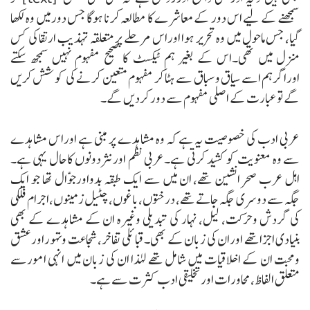
سمجھنے کے لیے اس دور کے معاشرے کا مطالعہ کرنا ہوگا جس دور میں وہ لکھا
گیا، جس ماحول میں وہ تحریر ہوا اوراس مرحلے پر متعلقہ تہذیب ارتقا کی کس
منزل میں تھی۔اس کے بغیر ہم ٹیکسٹ کا صحیح مفہوم نہیں سمجھ سکتے
اوراگرہم اسے سیاق وسباق سے ہٹا کر مفہوم متعین کرنے کی کوشش کریں
گے تو عبارت کے اصلی مفہوم سے دور کردیں گے۔
عربی ادب کی خصوصیت یہ ہے کہ وہ مشاہدے پر مبنی ہے اوراس مشاہدے
سے وہ معنویت کو کشید کرتی ہے۔عربی نظم اورنثردونوں کاحال یہی ہے۔
اہل عرب صحرانشین تھے، ان میں سے ایک طبقہ بدواورجوّال تھا جو ایک
جگہ سے دوسری جگہ جاتے تھے، درختوں،باغوں، چٹیل زمینوں،اجرام فلکی
کی گردش وحرکت، لیل، نہار کی تبدیلی وغیرہ ان کے مشاہدے کے بھی
بنیادی اجزاتھے اوران کی زبان کے بھی۔ قبائلی تفاخر، شجاعت وتہوراورعشق
ومحبت ان کے اخلاقیات میں شامل تھے لہٰذا ان کی زبان میں انہی امورسے
متعلق الفاظ، محاورات اورتخلیقی ادب کثرت سے ہے۔