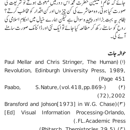
جائے کہ خاتم النبیین حضرت محمدؐ اس دورمیں مبعوث ہوتے تو شریعت کی
صورت کیا ہوتی، وہ معاشرے کی کن چیزوں اورکن اقدار کو مخاطب کرتے؟
بظاہر یہ بہت بڑا اورپیچیدہ سوال ہے لیکن ہمارے خیال میں احکامِ اسلامی کی
روح کو سامنے رکھ کر مطالعہ کیا جائے تو ایک نئی اورڈائنامک صورت سامنے
آئے گی۔
حوالہ جات
(۱) (Paul Mellar and Chris Stringer, The Human
Revolution, Edinburgh University Press, 1989,
Page 451)
(۲) (Paabo, S.Nature,(vol.418,pp.869-
72),2002)
(۳)(Bransford and Johson[1973] in W.G. Chase
[Ed] Visual Information Processing-Orlando,
FL.Academic Press.)
(۴) (Phitarch, Themistocles,29.5)