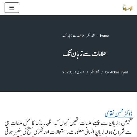
Skip
to
content
Home
–
نقطہ نظر
–
علامات سے زبان تک
علامات سے زبان تک
Abbas Syed
by
نقطہ نظر
جنوری 31, 2023
ڈاکٹر محسن نقوی
تلخیص: زبان سے پہلے علامات تھیں کیوں کہ اظہار مدّعا کا عمل علامات ہی
سے شروع ہوا۔ زبان انسانی معلومات، استعمالات اور فکری سطح کی مظہر ہوتی