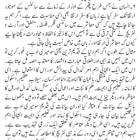
۶۔انسان نے جس طرح پتھر کے اوزار کے زمانے سے سائنس کے موجود
ارتقا تک سفر کیا ہے زبان کا سفرِ ارتقا بھی اسی مناسبت سے ہے۔ اگر ہم یہ
جاننا چاہتے ہیں کہ کسی معاشرے میں سائنسی فکر، فلسفہ، منطق اورآرٹ و
لٹریچر نے کتنی ترقی کی ہے تو ہمیں اس کا ذخیرۂ الفاظ و محاورات دیکھنا چاہیے
کیوں کہ معاشرتی ارتقا اور زبان میں خاص نسبت پائی جاتی ہے۔
مثال کے طور پر اگر ہم دنیا کے قدیم ترین یعنی سو میری ادب پر غور کریں تو
اس میں ہمیں مذہبی اوراخلاقی عبارات واشعار کا معتدبہ حصہ مل جاتا ہے۔
اس میں ایک انتہائی اہم امر کُدال کی پیدائش اوراس کا استعمال ہے، اسی
طرح تہذیب کی منتقلی،باغبان کا گناہ، چرواہا اورکسان، سیلاب عظیم، اسکول
کا زمانہ، تعلیم کی اہمیت، علم کائنات اوراعمال کی پرسش،ماں کُدال اورہل کا
مناظرہ اوردیگر چیزیں بہت اہم ہیں۔ اس میں بعض حصے تو وہ ہیں جنھوں نے
بائبل کے بیانات کو متاثر کیا اوران بیانات کی قدیم سومیری ادب سے
مماثلتیں بیان کی جارہی ہیں۔ اسکول کا زمانہ اورتعلیم کی اہمیت انتہائی اہم
تحریریں ہیں۔ اسی طرح دیگر عناصر کا تعلق ایک زرعی تہذیب سے ہے۔
جب ہم اس تناظر میں اسی دور کے مذہبی لٹریچر کا مطالعہ کرتے ہیں تو ان کے