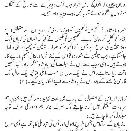
اوران پیچیدہ زبانوںکے حامل افراد جب ایک دوسرے سے تاریخ کے مختلف
موڑوں پرمخلوط ہوئے تو زبانیں بہت پیچیدہ ہوگئیں۔
خسروبادشاہ نے تھیمس ٹوکلیس کو اجازت دی کہ وہ یونان سے متعلق اپنے
افکار کو کھل کر بیان کرے۔ تھیمس ٹوکلیس نے کہا کہ انسان کی زبان ایک
دبیز قالین کی طرح ہے جس کے انسجام کو صرف قالین کو پھیلا کر ہی دکھایا
جاسکتا ہے، جب قالین طے شدہ ہوتو اس کے ڈیزائن اوربنائی مبہم اور بے کار
ہوتے ہیں۔ اسی سبب سے اس نے مہلت مانگی، بادشاہ مسکرایا اور کہا تمھیں
وقت دیا جاتا ہے، اس نے ایک سال کی مہلت مانگی چنانچہ ایک سال تک
فارسی پڑھنے کے بعد اس نے بادشاہ سے اپنے افکار بیان کیے۔(۴)
زبان اور اس کے استعمال کے بارے میں بہت پیجیدہ مسائل ہیں جن پر ہم
سردست گفتگو نہیں کرنا چاہتے بلکہ صرف چند اہم امورکی طرف توجہ
مبذول کرانا چاہتے ہیں:
۱۔زبان کے ارتقا میں جس طرح ماحول اوراُس کی تبدیلی کا ہاتھ ہے اُسی طرح