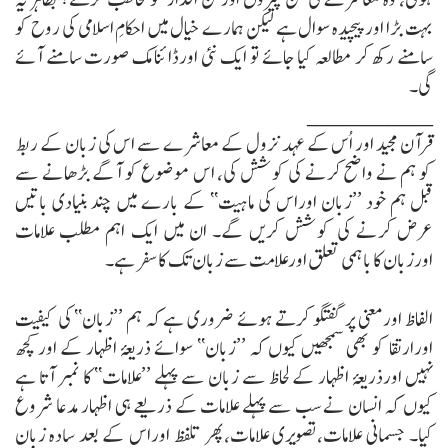
بہت بڑا اورپیچیدہ سوال ہے لیکن ہمارے خیال میں احکامِ اسلامی کی روح کو
سامنے رکھ کر مطالعہ کیا جائے تو ایک نئی اورڈائنامک صورت سامنے آئے
گی۔
______________
قرآن مجید اور اُس کے عہد نزول کے معاشرے سے اس کی زبان کے ربط
کو ہم نے واضح کرنے کی کوشش کی، اس موضوع کو آگے بڑھانے سے
قبل ہم خود ’’زبان اوراس کی ماہیت‘‘ کے بارے میں چند بنیادی باتیں
عرض کرنے کی کوشش کریں گے۔ ان میں ایک اہم مطلب علامات
اورزبان کا باہمی تعلق اورعلامت سے زبان تک کا سفر ہے۔
الفاظ اورمعنی پر گفتگو کرتے ہوئے ضروری ہے کہ ہم ’’زبان‘‘ کی کیفیت
اورارتقا کو بھی سمجھیں کیوں کہ ’’زبان‘‘ سوائے ذریعۂ اظہار کے اور کچھ
نہیں اورذریعۂ اظہار کے لحاظ سے زبان سے پہلے ’’علامات‘‘ کا نمبر آتا ہے
کیوں کہ انسان نے سب سے پہلے علامات کے ذریعے ہی اظہار مدعا شروع
کیا۔ جسمانی علامات،تصویری علامات،پھر تلفظ اوراس کے بعد سادہ زبان