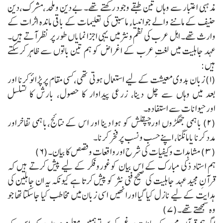
مذہبی اعتبار سے وہاں تین طبقے وجود رکھتے تھے۔ بے دین وملحد،مشرک،دین
حنیف کے ماننے والے جوانبیاء ماسبق کی تعلیمات کے باقی ماندہ اثرات کے
وارث تھے۔ اہل عرب کی نظم ونثر میں یہی اجزا نمایاں طور پر نظر آتے ہیں۔
عہد جاہلیت میں لغتِ عرب کے اغراض کو ہم تین باتوں سے ظاہر کرسکتے
ہیں:
(۱) زبان بدوی معیشت کے لیے استعمال ہوتی تھی،کسی مقام پر پڑائوکرنا اور
بعد میں وہاں سے چل دینا، زرعی پیداوار کا حصول، بارش کا تسلسل
اورحیوانات سے استفادہ۔
(۲) باہمی جھگڑوں اورچپقلش کو ہوا دینا اور اس کے نتائج،باہمی تفاخراور
مدد کرنا یا مانگنا، اپنے حسب ونسب پرفخر کرنا۔
(۳) مشاہدات وکیفیات کی شرح اورواقعات وقصص کا بیان۔(۶)
ہم استاد ذکی مبارک کے اس بیان کوغوروفکر کے لیے پیش کرتے ہیں کہ
قرآنِ مجید عہد جاہلیت کی صحیح فنی نثر کو پیش کرتا ہے کیونکہ یہ ان جاہلین کی
ہدایت کے لیے نازل کیا گیا اورانھیں اسی زبان میں مخاطب کیا جاسکتا تھا جو
وہ سمجھتے تھے۔(۷)