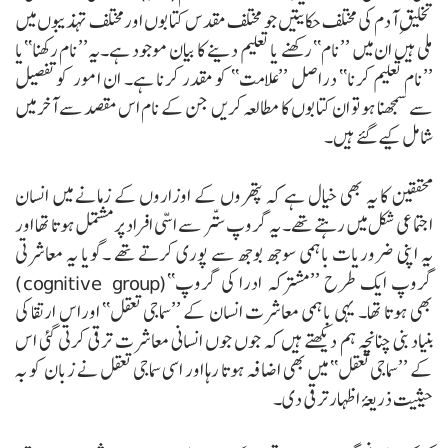
تخلیقِ آدم کی مختلف حکایتیں جو مختلف مقدس کتابوں اورمختلف تہذیبوں میں
ملی ہیں ان میں ’’نام‘‘ رکھنے یا تعلیم دینے کا بیان موجود ہے۔یہ’’نام رکھنا‘‘یا
’’نام تعلیم کرنا‘‘ دراصل ’’علامت‘‘ کو مقدر کرنا ہے۔ ان امور کو تفصیل
سے سمجھنا ہو تو ان کتابوں کا مطالعہ کریں جن کے نام اس مقصد سے آخر میں
شامل کیے گئے ہیں۔
محققین کا یہ بھی خیال ہے کہ پتھروں کے اوزاروں کے زمانے میں انسان
اجتماعی شکل میں رہتے تھے۔ یہ گروپ ستّر سے اسّی افراد پر مشتمل ہوتا تھا اور
یہ اپنی ضروریات باہمی سوجھ بوجھ سے پوری کرتے تھے ۔گویا یہ معاشرتی
گروپ ایک طرح ’’مشترکہ ادرا کی گروپ‘‘(cognitive group)
بھی ہوتا تھا۔ یہی باہمی معاشرت انسان کے ’’سماجی تعقل‘‘ اوراس ارتقا کی
بنیاد بنی چنانچہ ہم دیکھتے ہیں کہ جوں جوں انسانی معاشرت ترقی کرتی گئی اس
کے ’’سماجی تعقل‘‘ میں بھی اضافہ ہوتا رہا اور اسی سماجی تعقل نے زبان کو بہ
حیثیت ذریعۂ اظہار ترقی دی۔