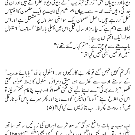
دیوتا اوردیویاں بھی’’زرعی تہذیب‘‘ کے دیوی دیوتا نظر آتے ہیں اور ان کی
خدائی وہیں تک محدود ہے۔ یہاں ہم تعلیم کی اہمیت پر ایک مضمون کا اقتباس
نقل کررہے ہیں۔اصل مضمون ایک سو اسّی سطروں پر مشتمل ہے اوراس
لحاظ سے اہم ہے کہ چار ہزار سال قبل اس میں پہلی بار لفظ ’’انسانیت‘‘ استعمال
ہوا۔ ایک اقتباس یہ ہے:
باپ بیٹے سے پوچھتا ہے :’’تم کہاں گئے تھے؟‘‘
’’میں تو کہیں بھی نہیں گیا تھا‘‘
اگر تم کہیں نہیں گئے تو پھر بے کار کیوں ہو۔ اسکول جائو،’’بابائے مدرسہ‘‘
کے سامنے ادب سے کھڑے ہو، سبق دہرائو، اسکول کا بستہ کھولو، تختی
لکھو،’’بڑے بھائی‘‘سے اپنے لیے نئی تختی لکھوائو اورجب اپنا کام ختم کرلینا تو
اس کی اطلاع اپنے’’اگولا‘‘(مانیٹر) کودے دینا اورپھر میرے پاس آجانا، گلی
میں آوارہ مت پھرنا۔ اب بتائو میں نے کیا کہا؟(۵)
اب جب یہ بات واضح ہوگئی کہ معاشرے اوران کی زبانیں ساتھ ساتھ
چلتی ہیں تو یہ اوربھی واضح اورروشن ہے کہ کسی بھی’’نص‘‘[text] کو