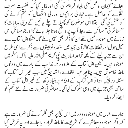
بجائے’’ایمان وعمل‘‘کی بنیاد فراہم کی گئی اوربتایا گیا کہ فضیلت صرف
تقوے کو حاصل ہے۔تجارتی برائیوں اورمالی استحصال کو ختم کرنے کی
کوشش کی گئی۔ جتنا اس موضوع کو پھیلاتے چلے جائیں گے دینی ہدایات کا
’’معاشرتی‘‘مسائل سے ربط آپ پر واضح ہوتا چلا جائے گا اورجومسائل اس
زمانے میں موجود نہیں تھے ان کا ذکر بھی نہیں ملے گا۔ مثلاً اہل کتاب سے
میل جول اورتعلقات کا قرآن مجید میں متعدد نوعیتوں سے ذکر ہے اسی طرح
ان سے جزیہ لینے کے کچھ قواعد احادیث نبی کریم صلی اللہ علیہ وآلہ وسلم میں
موجود ہیں۔ لیکن اہل کتاب کے علاوہ دیگر مذاہب کے بارے میں دونوں
ماخذ خاموش ہیں۔ چنانچہ عہد خلفائے راشدینؓ میں جب غیر اہل کتاب کا
مسئلہ درپیش ہوا تو اہلِ کتاب کے احکام پر بنیاد رکھ کے غیر اہل کتاب کے
ساتھ بھی جزیے میں وہی سلوک کیا گیا۔ معاشرتی ضرورت نے نئے حکم کو
ایجاد کردیا۔
ہمارے خیال میں موجودہ دور میں اس نہج پر بھی فکر کرنے کی ضرورت ہے
کہ اگر موجودہ معاشرے کو شریعت کا ماخذ قرار دیا جائے اور یہ فرض کیا