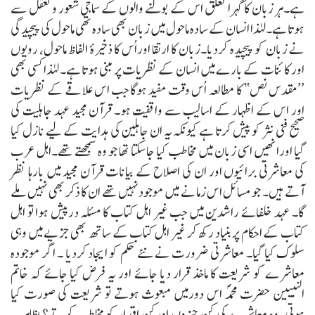
ہے۔ہر زبان کا گہرا تعلق اس کے بولنے والوں کے سماجی شعور و تعقل سے
ہوتا ہے۔لہٰذا انسان کے سادہ ماحول میں زبان بھی سادہ تھی ماحول کی پیچیدگی
نے زبان کو پیچیدہ کردیا۔زبان کا ارتقا اوراُس کا ذخیرۂ الفاظ ماحول، رویوں
اور کائنات کے بارے میں انسان کے نظریات پر مبنی ہوتا ہے۔ لہٰذا کسی بھی
’’مقدس نص‘‘ کا مطالعہ اُس وقت مفید ہوگا جب اس علاقے کے نظریات
اور اس کے اظہار کے اسالیب سے واقفیت ہو۔ قرآن مجید عہد جاہلیت کی
صحیح فنی نثر کو پیش کرتا ہے کیونکہ یہ ان جاہلین کی ہدایت کے لیے نازل کیا
گیا اورانھیں اسی زبان میں مخاطب کیا جاسکتا تھا جو وہ سمجھتے تھے۔اہل عرب
کی معاشرتی برائیوں اور ان کی اصلاح کے بیانات قرآن مجید میں بارہا نظر
آتے ہیں۔ جو مسائل اس زمانے میں موجود نہیں تھے ان کا ذکر بھی نہیں ملے
گا۔ عہد خلفائے راشدین میں جب غیر اہل کتاب کا مسئلہ درپیش ہوا تو اہل
کتاب کے احکام پر بنیاد رکھ کر غیر اہل کتاب کے ساتھ بھی جزیے میں وہی
سلوک کیا گیا۔ معاشرتی ضرورت نے نئے حکم کو ایجاد کردیا ۔ اگر موجودہ
معاشرے کو شریعت کا ماخذ قرار دیا جائے اور یہ فرض کیا جائے کہ خاتم
النبیین حضرت محمدؐ اس دورمیں مبعوث ہوتے تو شریعت کی صورت کیا
ہوتی، وہ معاشرے کی کن چیزوں اورکن اقدار کو مخاطب کرتے؟ بظاہر یہ