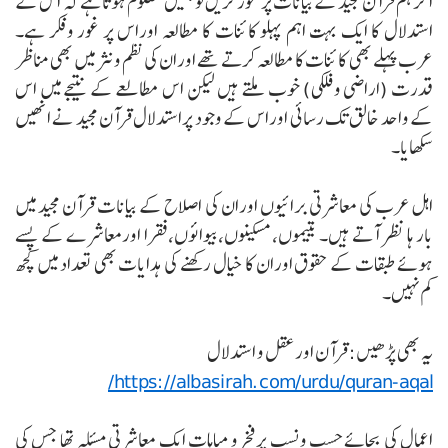
اگر ہم قرآن مجید کے بیانات پر غور کریں تو ہمیں معلوم ہوتا ہے کہ اس کے
استدلال کا ایک بہت اہم پہلو کائنات کا مطالعہ اوراس پر غور وفکر ہے۔
عرب پہلے بھی کائنات کا مطالعہ کرتے تھے اوران کی نظم ونثر میں بھی مناظر
قدرت (اراضی وفلکی) خوب ملتے ہیں لیکن اس مطالعے کے نتیجے میں اس
کے واحد خالق تک رسائی اوراس کے وجود پراستدلال قرآن مجید نے انھیں
سکھایا۔
اہل عرب کی معاشرتی برائیوں اوران کی اصلاح کے بیانات قرآن مجید میں
بار ہا نظر آتے ہیں۔ یتیموں، مسکینوں،بیوائوں،فقرا اورمعاشرے کے پسے
ہوئے طبقات کے حقوق اوران کا خیال رکھنے کی ہدایات بھی تعداد میں کچھ
کم نہیں۔
یہ بھی پڑھیں: قرآن اور عقل و استدلال
https://albasirah.com/urdu/quran-aqal/
اعمال کی بجائے حسب ونسب پرفخرو مباہات ایک معاشرتی مسئلہ تھا جس کی