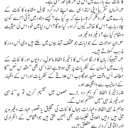
کائنات کے بارے میں اس کی فکر کا ہاتھ بھی ہے۔
۲۔انسان تقریباً اپنی ابتدا ہی سے اپنے اردگرد قابل مشاہدہ کائنات کے
بارے میں غوروفکر کرتا رہا ہے کہ یہ کیا ہے؟ کیسے وجود میں آئی؟ اسے کون
چلا رہا ہے؟ اس کا خاتمہ کیوں کر اور کیا ہوگا؟ اس دنیا میں خود اس کی حیثیت
ومقام کیا ہے؟ وغیرہ وغیرہ۔
۳۔ان سوالات کے جوابات جو مختلف تہذیبوں میں ملتے ہیں وہی اُس دورکا
مذہب کہلاتے ہیں۔
۴۔نتیجۃً زبان کا ارتقا اوراُس کا ذخیرۂ الفاظ ماحول، رویوں اور کائنات کے
بارے میں انسان کے نظریات پر مبنی ہوتا ہے لہٰذا کسی بھی ’’مقدس نص‘‘ کا
مطالعہ اُس وقت مفید ہوگا جب اس علاقے کے نظریات اوراس کے اظہار
کے اسالیب سے واقفیت ہو۔
۵۔ذخیرۂ الفاظ کو ہم دو بڑے حصوں میں تقسیم کریں تو یہ’’مذہبی
اورغیرمذہبی‘‘ میں منقسم ہوں گے۔
تاہم مذہبی الفاظ وعبارات جہاں کائنات کی تخلیق یا تصورِ عبادت وغیرہ پر
مبنی ہیں وہیں اخلاقی تعلیمات بھی ہمیں ملتی ہیں جواشخاص کے انفرادی
اوراجتماعی کردار سے متعلق ہیں۔