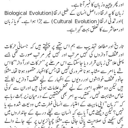
اورپھر پیچیدہ زبان کا نمبر آتا ہے۔
زبان کا یہ ارتقا دراصل انسان کے طبعی ارتقا( Biological Evolution
)اورتمدنی ارتقا( Cultural Evolution) سے جڑا ہوا ہے۔ گویا زبان
اورمعاشرے کا تعلق بہت گہرا ہے۔
تاریخ اورمطالعۂ تہذیب سے ہم اس نتیجے پر پہنچتے ہیں کہ جسمانی حرکات
اورمختلف آوازوں کی کہیں مرتب اور کہیں غیر مرتب صورت تھی جسے
پہلی علامتی زبان قرار دیا جاسکتا ہے اس مرحلے پر’’حرکات اورآواز‘‘ کا اس
شے یا امر سے مشابہ ہونا ضروری نہیں تھا جس کا اظہار مقصود ہوتا تھا۔ مثلاً
جانور مختلف خواہشوں اوررویوں کے اظہار کے لیے مختلف آوازیں نکالتے
ہیں لیکن وہ مطلوبہ امور کے لیے محض علامات ہوتی ہیں اوران سے کوئی
خاص مشابہت نہیں رکھتیں۔ یہ امر بھی محققین کے درمیان زیر بحث رہا ہے
کہ ’’زبان‘‘ اپنی ماہیت کے اعتبار سے انسانی فطرت میں ودیعت شدہ ہے یا
نہیں؟ لیکن دیکھنے میں آیا ہے کہ انسان سے نچلے درجے کے جانداروں میں
بھی سیکھنے کی صلاحیت پائی جاتی ہے۔مثلاً چمپانزیوں پر کیے جانے والے