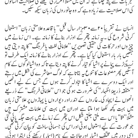
تجربات سے پتہ چلتا ہے کہ ان میں مثلاً انگریزی سیکھنے کی صلاحیت انسانوں
کی اس صلاحیت سے زیادہ ہے کہ وہ جانوروں کی زبان سیکھ سکیں۔
انسان نے تقریباً ۲۰سے۳۰ہزار سال قبل’’باقاعدہ علامتی زبان‘‘ استعمال
کرنی شروع کی ۔یہ زمانہ پتھرکے اوزار بنانے کا زمانہ ہے۔ اس زمانے میں
چیزوں اورحرکات کی حقیقی تصویریں ’’علاماتی لغت یا فرہنگ‘‘ کا پتہ دیتی ہیں
جنھیں بار بار استعمال کیا گیا ہے۔ پتھر کے اوزار بنانے کا زمانہ ایک طرف تو
نسبۃً بڑے پیمانے پر اشیا کو تیار کرنے کا پتہ دیتا ہے تاکہ وہ اشیا لوگوں کے کام
آسکیں پھرمصنوعات کا تنوع یہ بتاتا ہے کہ لوگ معاشرے کی شکل میں رہتے
اور ایک دوسرے سے اشیا کا تبادلہ کرتے ہوں گے جس کے لیے انھیں
’’متفقہ ذریعۂ اظہار‘‘ کی ضرورت ہوگی جو اس ’’علاماتی فرہنگ‘‘ کے ذریعے
انھوں نے ایجاد کی۔غاروں کے اندراور دیواروں یا پہاڑوں پر علامتی زبان
میں بہت کچھ لکھا ہوا ملتا ہے اوران میں بہت سی علامات مشترک ہیں
مثلاً’’P‘‘یا اس سے ملتی جلتی شکل اس پتھر کے زمانے میں بہت جگہ پائی گئی
جو عورت کے لیے استعمال ہوتی اوراس کی جسمانی ساخت کو بیان کرتی تھی۔
اسی دور میں مختلف اشیاء اورحالات کے نام(اسماء) رکھنے کی ابتدا ہوئی۔