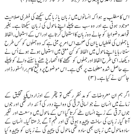
اس کا مطلب یہ ہوا کہ انسانوں میں زبان یا زبانیں سیکھنے کی فطری صلاحیت
موجود ہوتی ہے اور وہ سب سے پہلے اپنے ماحول کی زبان سیکھتا ہے۔ بغیر
قواعد وضوابط کو جانے وہ زبان کا استعمال کرتا ہے اوراس کے استعمال، الفاظ
یا جملوں کی غلطیاں یا ان کی صحت اس امر پرمبنی ہے کہ وہ جملوں کو کس طرح
سنتا رہا یا اپنے ماحول میں الفاظ کو کن معنیٰ میں استعمال ہوتے ہوئے اُس نے
دیکھا۔ اسی طرح الفاظ اورجملوں کو سمجھنے کا انحصار پڑھنے یا سننے والے کو پہلے
سے حاصل شدہ معلومات پر بھی ہے۔ اس موضوع پروقیع کام برانسفورڈ اور
جانسن نے کیا ہے۔(۳)
اگر ہم ان معروضات کو مدنظر رکھیں تو پتھر کے اوزاروںکی تخلیق کے
زمانے میں انسان نے جو لسانی ترقی کی وہ اپنے دور کی آئنہ دار تھی اور جوں
جوں ترقی کے زینے انسان طے کرتا گیا اس کے ماحول میں وسعت اور تغیر
آتا گیا، زبان کی ساخت پیچیدہ ہوتی گئی اور فہم آگے بڑھتا گیا۔ انسان کے
سادہ ماحول میں زبان بھی سادہ تھی ماحول کی پیچیدگی نے زبان کو پیچیدہ کیا