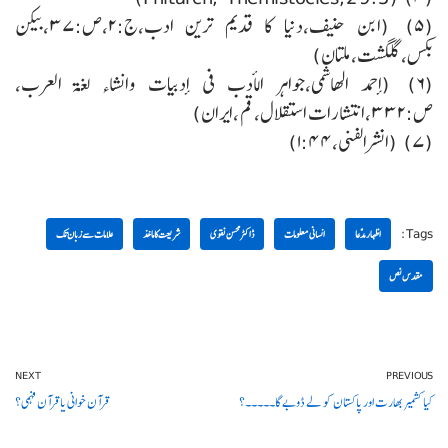
(۵) (ابن حنیف،دنیا کا قدیم ترین ادب،ج:۲،ص:۳۷،بیکن
بکس،گلگشت،ملتان)
(۶) (أحمد الھاشمی،جواہر الأدب فی أدبیات وانشاء لغۃ العرب،
ص:۳۳۲،انتشارات استقلال،قم ،ایران)
(۷) (انشرالفنی،۱:۴۴)
Tags:
اظہار مدّعا
انسانی معلومات
ڈاکٹر محسن نقوی
شریعت کا ماخذ
علامات سے زبان تک
مقدس نص
NEXT
PREVIOUS
کیا کشمیر بھارت اور پاکستان کو لے ڈوبے گا۔۔۔۔۔؟
قرآن خوانی یا قرآن فہمی؟