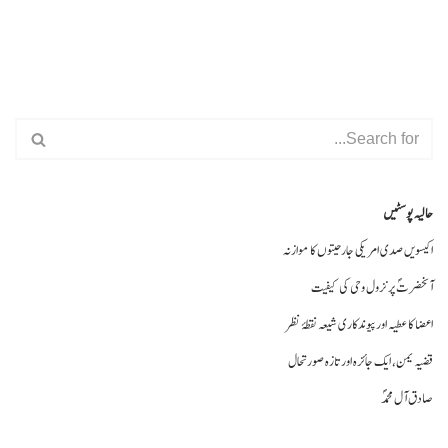
حالیہ پوسٹیں
اکیسویں صدی امریکی جارحیتوں کا موازنہ
آنحضرتؐ پر نزول وحی کی کیفیت
اعضا کا عطیہ اورپیوندکاری شیعہ نقطۂ نظر
قضیہ یمن، ایک جائزہ اور تازہ صورتحال
صادق آل محمدؐ