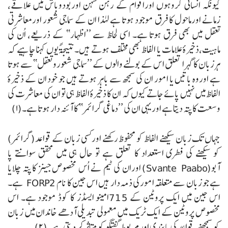
کیونکہ انسانی گروہوں اوراقوام کے رہن سہن اوربودوباش میں علاقے،
زمانے اورماحول کا فرق موجود ہوتا ہے لہٰذا ان کے سماجی شعور اورمعاشرتی
تعقل میں بھی فرق ہوتا ہے۔ اسی لحاظ سے ’’اظہار‘‘ کے ذریعے، اُن کی
ماہیت،ذخیرۂ علامات یا الفاظ بھی مختلف ہوتے ہیں۔ نتیجۃً یوں کہنا چاہیے کہ
ہرزبان کا گہرا تعلق اس کے بولنے والوں کے ’’سماجی شعوروتعقل‘‘ سے ہوتا
ہے اوروہ باتیں یا امور ان کی سمجھ سے باہر ہوتے ہیں جو خود ان کے ذخیرۂ
الفاظ میں نہیں پائے جاتے کیوں کہ ان کا ذخیرۂ الفاظ ہی تو ان کی معاشرت کی
وسعت کا پتہ دیتا ہے اوریہی ان کی ’’دماغی گرائمر‘‘ کا آئنہ دار ہوتا ہے۔(۱)
جہاں تک زبان سیکھنے الفاظ کو محفوظ رکھنے اورکسی زبان کے قواعد(گرائمر)
کو سیکھنے کی فطری استعداد کا تعلق ہے تو حال ہی میں محقق سوانتے پا
آبو(Svante Paabo) اوران کی ٹیم نے اُس مخصوص جینز کا پتہ چلایا
ہے جو زبان سے متعلقہ امورکی ذمہ دار ہیں اس جین کا نام FORP2 ہے۔
اس جین میں ایک پروٹین کے 715امینو ایسڈز کا کوڈ موجود ہے۔ اس
مخصوص پروٹین کے ایک ٹریک میں معمولی تبدیلی آدھے خاندان میں زبان
کو سمجھنے،قواعد کی پابندی اورمربوط گفتگو کو متاثر کر دیتی ہے۔(۲)