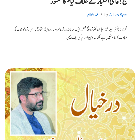
حج: عالمی استکبار کے خلاف قیام کا منشور
Abbas Syed
by
فقہ و احکام
تحریر: ڈاکٹر سید علی عباس نقوی حج محض ایک سالانہ مذہبی فریضہ، روایتی اجتماع یا انفرادی نوعیت کی
عبادت کا نام نہیں ہے بلکہ یہ دین اسلام کی ایک ایسی…