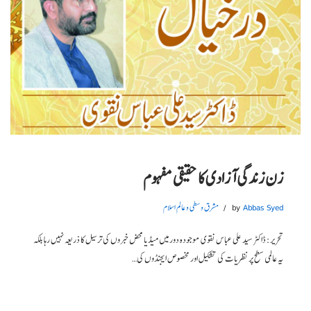
زن زندگی آزادی کا حقیقی مفہوم
Abbas Syed
by
مشرق وسطی و عالم اسلام
تحریر: ڈاکٹر سید علی عباس نقوی موجودہ دور میں میڈیا محض خبروں کی ترسیل کا ذریعہ نہیں رہا بلکہ
یہ عالمی سطح پر نظریات کی تشکیل اور مخصوص ایجنڈوں کی…