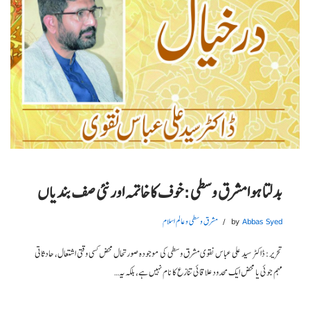
بدلتا ہوا مشرق وسطی: خوف کا خاتمہ اور نئی صف بندیاں
Abbas Syed
by
مشرق وسطی و عالم اسلام
تحریر: ڈاکٹر سید علی عباس نقوی مشرق وسطی کی موجودہ صورتحال محض کسی وقتی اشتعال، حادثاتی
مہم جوئی یا محض ایک محدود علاقائی تنازع کا نام نہیں ہے، بلکہ یہ…