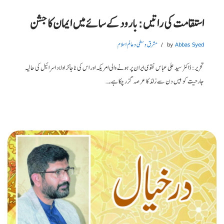
استقامت کی راتیں: بارود کے سائے میں ایمان کا جشن
Abbas Syed
by
مشرق وسطی و عالم اسلام
تحریر: ڈاکٹر سید علی عباس نقوی ایران پر ہونے والی امریکہ اور اس کی ناجائز اولاد اسرائیل کی حالیہ
جارحیت کو بیس دن سے زائد کا عرصہ گزر چکا ہے،…