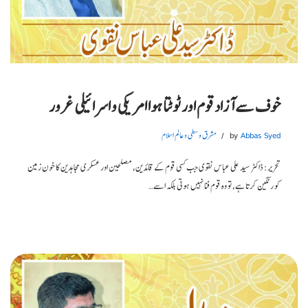
خوف سے آزاد قوم اور ٹوٹتا ہوا امریکی و اسرائیلی غرور
Abbas Syed
by
مشرق وسطی و عالم اسلام
تحریر: ڈاکٹر سید علی عباس نقوی جب کسی قوم کے قائدین، مصلحین اور عسکری مجاہدین کا خون زمین
کو رنگین کرتا ہے، تو وہ قوم فنا نہیں ہوتی بلکہ اسے…