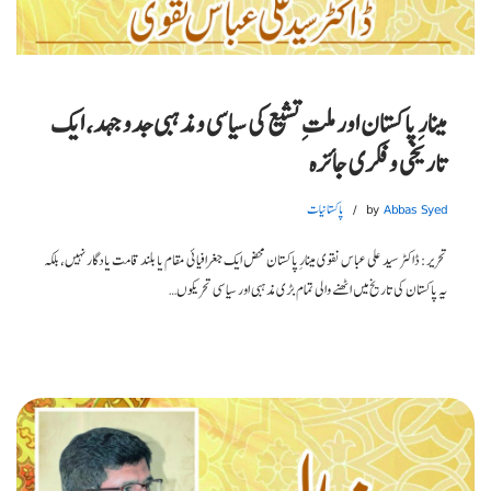
مینارِ پاکستان اور ملتِ تشیع کی سیاسی و مذہبی جدوجہد، ایک
تاریخی و فکری جائزہ
Abbas Syed
by
پاکستانیات
تحریر: ڈاکٹر سید علی عباس نقوی مینارِ پاکستان محض ایک جغرافیائی مقام یا بلند قامت یادگار نہیں، بلکہ
یہ پاکستان کی تاریخ میں اٹھنے والی تمام بڑی مذہبی اور سیاسی تحریکوں…