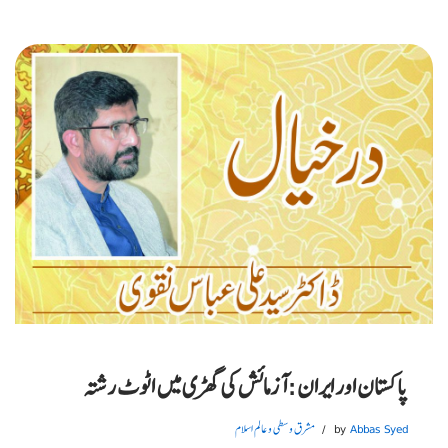
پاکستان اور ایران: آزمائش کی گھڑی میں اٹوٹ رشتہ
Abbas Syed
by
مشرق وسطی و عالم اسلام