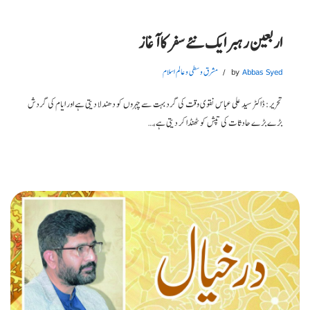
اربعین رہبر ایک نئے سفر کا آغاز
Abbas Syed
by
مشرق وسطی و عالم اسلام
تحریر: ڈاکٹر سید علی عباس نقوی وقت کی گرد بہت سے چہروں کو دھندلا دیتی ہے اور ایام کی گردش
بڑے بڑے حادثات کی تپش کو ٹھنڈا کر دیتی ہے،…