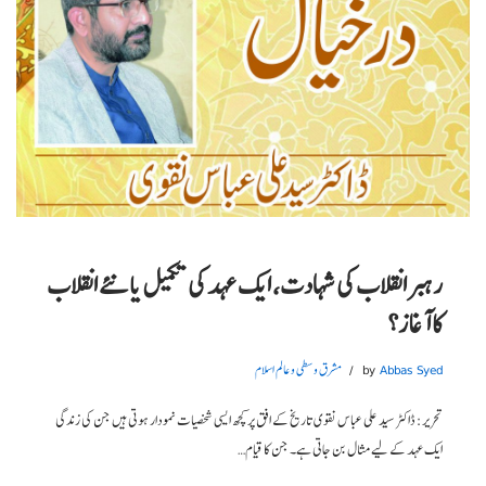
رہبر انقلاب کی شہادت، ایک عہد کی تکمیل یا نئے انقلاب
کا آغاز؟
Abbas Syed
by
مشرق وسطی و عالم اسلام
تحریر: ڈاکٹر سید علی عباس نقوی تاریخ کے افق پر کچھ ایسی شخصیات نمودار ہوتی ہیں جن کی زندگی
ایک عہد کے لیے مثال بن جاتی ہے۔ جن کا قیام…