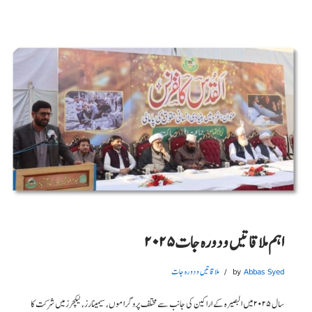
اہم ملاقاتیں و دورہ جات۲۰۲۵
Abbas Syed
by
ملاقاتیں و دورہ جات
سال ۲۰۲۵ میں البصیرہ کے اراکین کی جانب سے مختلف پروگراموں، سیمینارز، لیکچرز میں شرکت کا