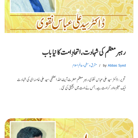
رہبر معظم کی شہادت، اتحادِ امت کا نیا باب
Abbas Syed
by
مشرق وسطی و عالم اسلام
تحریر: ڈاکٹر سید علی عباس نقوی رہبرِ معظم حضرت آیت اللہ العظمیٰ سید علی خامنہ ای کی شہادت
ایک معجزہ اور کرامت ہے، جس نے امت میں یکجہتی کی نئی…