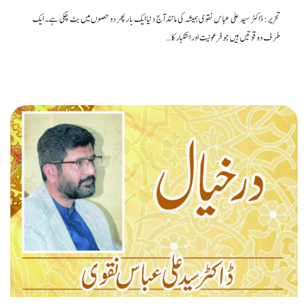
تحریر: ڈاکٹر سید علی عباس نقوی ہمیشہ کی مانند آج دنیا ایک بار پھر دو حصوں میں بٹ چکی ہے۔ ایک
طرف وہ قوتیں ہیں جو فرعونیت اور استکبار کا…