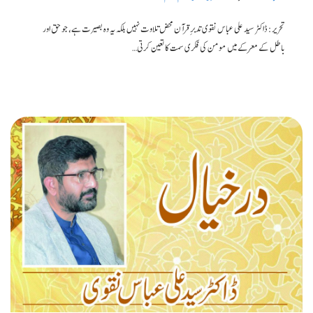
تحریر: ڈاکٹر سید علی عباس نقوی تدبرِ قرآن محض تلاوت نہیں بلکہ یہ وہ بصیرت ہے، جو حق اور
باطل کے معرکے میں مومن کی فکری سمت کا تعین کرتی…