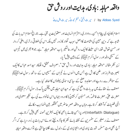
واقعہ مباہلہ :ہادی، ہدایت اور روش حق
Abbas Syed
by
سیرت النبی ؐ و ختم نبوتؐ
,
سیرت اہل بیت ؑ
اسلام کا بنیادی پیغام امن، رواداری، احترامِ انسانیت اور معقولیت پر مبنی ہے۔ تاریخِ اسلام اس بات کی
شاہد ہے کہ دینِ مبین کی اشاعت کا اصل سبب تلوار کا زور نہیں بلکہ اس کی اخلاقی برتری، اعلیٰ کردار
اور حسنِ تعامل تھا۔ اسی سلسلے کا ایک روشن اور عالمگیر باب "واقعہِ مباہلہ” ہے، جو ۹ ہجری میں نجران
کے مسیحی وفد اور رسولِ اکرم ﷺ کے مابین پیش آیا۔
زیرِ نظر مقالہ "واقعہ مباہلہ: ہادی، ہدایت اور روشِ حق”، معروف محقق و قلمکار سید اسد عباس کا ایک
بصیرت افروز اور علمی کاوش ہے جس میں انہوں نے نجران کے مسیحیوں کے ساتھ رسولِ خدا ﷺ
کے مناظرے، رویے اور معاہدہِ صلح کے سیاسی و سماجی پہلوؤں کا احاطہ کیا ہے۔
مصنف نے مقالے میں یہ بات واضح کی ہے کہ میدانِ مباہلہ میں پنجتنِ پاک (رسولِ اکرم ﷺ،
حضرت علیؑ، حضرت فاطمہؑ، اور حسنین کریمینؑ) کا ورود جہاں اس خانوادے کی بے نظیر معنوی اور
الٰہی فضیلت کو آشکار کرتا ہے، وہاں یہ واقعہ عصرِ حاضر میں گفتگو، بین المذاہب مکالمے
(Interfaith Dialogue) اور پرامن بقائے باہمی کا ایک بہترین نمونہ بھی پیش کرتا ہے۔
مصنف نے برصغیر کے مفسرین کے نقطہ ہائے نظر کا جائزہ لیتے ہوئے اس بات پر زور دیا ہے کہ اگر
آج بھی امتِ مسلمہ شدت پسندی اور انتہا پسندی کے دلدل سے نکلنا چاہتی ہے تو اسے واقعہِ مباہلہ