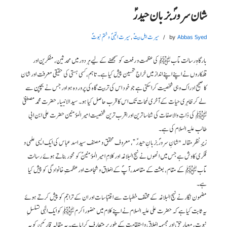
شان سرورؐ بزبان حیدرؑ
Abbas Syed
by
سیرت اہل بیت ؑ
,
سیرت النبی ؐ و ختم نبوتؐ
بارگاہِ رسالت مآب ﷺ کی عظمت و رفعت کو سمجھنے کے لیے ہر دور میں محدثین، مفکرین اور
قلمکاروں نے اپنے اپنے انداز میں خراجِ تحسین پیش کیا ہے۔ تاہم، کسی ہستی کی حقیقی معرفت اور شان
کا صحیح ادراک وہی شخصیت کرا سکتی ہے جو خود اس کی تربیت گاہ کی پروردہ ہو اور جس نے بچپن سے
لے کر ظاہری حیات کے آخری لمحات تک اس کا قرب حاصل کیا ہو۔ سید الانبیاء حضرت محمد مصطفیٰ
ﷺ کی ذاتِ والاصفات کی شناسا ترین اور اقرب ترین شخصیت امیر المؤمنین حضرت علی ابن ابی
طالب علیہ السلام کی ہے۔
زیرِ نظر مقالہ "شانِ سرورؐ بزبانِ حیدرؑ”، معروف محقق و مصنف سید اسد عباس کی ایک ایسی علمی و
فکری کاوش ہے جس میں انھوں نے نہج البلاغہ اور کلامِ امیر المؤمنینؑ کو محور بناتے ہوئے رسالت
مآب ﷺ کے مقام، بعثت کے مقاصد، آپؐ کے اخلاق و شجاعت اور عظمتِ خانوادگی کو پیش کیا
ہے۔
مضمون نگار نے نہج البلاغہ کے مختلف خطبات سے اقتباسات اور ان کے تراجم کو پیش کرتے ہوئے
یہ ثابت کیا ہے کہ حضرت علی علیہ السلام نے اپنے کلام میں حضور اکرم ﷺ کو ایک الٰہی تسلسلِ
نبوت، معیارِ حق اور مجسمہِ اخلاق و استقامت کے طور پر متعارف کرایا ہے۔ یہ مقالہ قارئین کو یہ