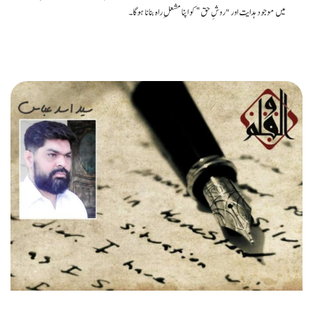
میں موجود ہدایت اور "روشِ حق” کو اپنا مشعلِ راہ بنانا ہوگا۔