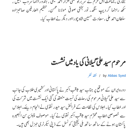
بخاری ،جماعت اہل حرم کے سربراہ مفتی گلزار احمد نعیمی ، ہندو راہنما سروب بھیل ،
سکھ راہنما گردیپ سنگھ، نوربخشی صوفی مولانا محسن، تنظیم العارفین صاحبزادہ
سلطان احمد علی ، سعادت حسین شاہ چورا اور دیگر نے خطاب کیا۔
مرحوم سید علی گیلانی کی یاد میں نشست
Abbas Syed
by
نقطہ نظر
دورہ ایران کے موقع پر جناب سید ثاقب اکبر نے پاکستانی اور کشمیری طلاب کی جانب
سے سید علی گیلانی مرحوم کی رحلت کی نسبت منعقد کی گئی ایک نشست میں شرکت کی
اور خطاب کیا ۔ اجلاس کی نظامت کے فرائض سید حیدر نقوی نے انجام دیئے۔ اجلاس
سے خصوصی خطاب محترم سید ثاقب اکبر نقوی نے کیا۔ موصوف چیئرپرسن البصیرہ
پاکستان ہونے کے ساتھ ساتھ ملی یکجہتی کونسل کے ڈپٹی سیکرٹری جنرل بھی ہیں۔