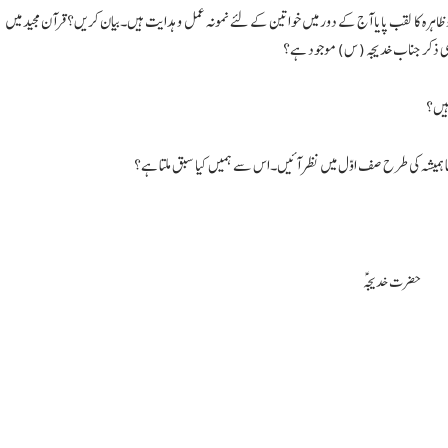
ظاہرہ کا لقب پایا آج کے دور میں خواتین کے لئے نمونہ عمل و ہدایت ہیں۔بیان کریں؟قرآن مجید میں
یں بھی ذکر جناب خدیجہ ( س) موجود ہے؟
ہیں؟
ہمیشہ کی طرح صف اوّل میں نظر آئیں۔اس سے ہمیں کیا سبق ملتا ہے؟
سید ثاقب اکبر