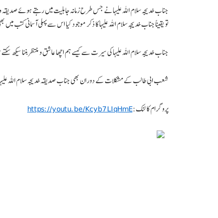
جناب خدیجہ سلام اللہ علیہا نے جس طرح زمانہ جاہلیت میں رہتے ہوئے صدیقہ و 
تو یقیناً جناب خدیجہ سلام اللہ علیہا کا ذکر موجود کیا اس سے پہلی آسمانی کتب م
جناب خدیجہ سلام اللہ علیہا کی سیرت سے کیسے ہم اچھا عاشق و منتظر بننا سیکھ سکتے 
شعب ابی طالب کے مشکلات کے دوران بھی جناب صدیقہ خدیجہ سلام اللہ علیہا 
پروگرام کا لنک:
https://youtu.be/Kcyb7LIqHmE
Tags:
البصیرہ ٹرسٹ
ٹاک شو
حضرت خدیجہؑ
رپورٹ اپریل 2021