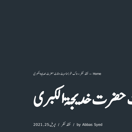
Home
–
نقطہ نظر
–
ٹاک شو بمناسبت وفات حضرت خدیجۃ الکبری
 حضرت خدیجۃ الکبری
Abbas Syed
by
نقطہ نظر
اپریل 25, 2021