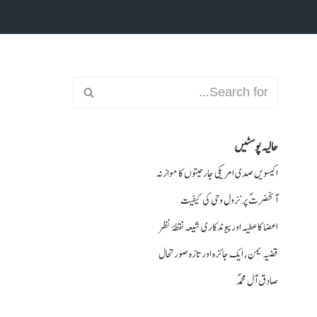
حالیہ پوسٹیں
اکیسویں صدی امریکی جارحیتوں کا موازنہ
آنحضرتؐ پر نزول وحی کی کیفیت
اعضا کا عطیہ اورپیوندکاری شیعہ نقطۂ نظر
قضیہ یمن، ایک جائزہ اور تازہ صورتحال
صادق آل محمدؐ