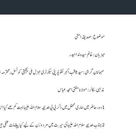
موضوع: صدیقہ امتی
میزبان: خانم سیدہ ندا حیدر
مہمانان گرامی:سید ثاقب اکبر نقویڈپٹی سیکرٹری جنرل ملی یکجہتی کونسل،محترمہ ف
مذہبی سکالر: مولانا مفتی امجد عباس
1دور حاضر میں ہماری محفل میں ذکر بی بی خدیجہ سلام اللہ علیہا بہت کم ھے کیا اس لحاظ سے جناب خدیجہ س مظلوم نہیں ہیں؟
2جناب خدیجہ سلام اللہ علیہا کی سیرت میں مرد و زن کے لیے کیا پیغامات مخفی ہیں؟