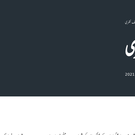
 تنگ نظری
ری