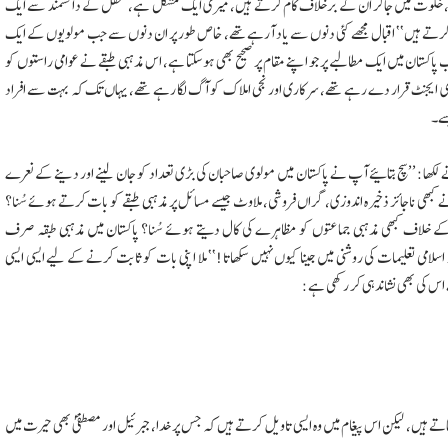
 ہیں، خلوت میں جاکر ان کے برخلاف کام کرتے ہیں، میری ایک مشکل ہے، محفل کے دانشمند سے ایک
 کیوں کرتے ہیں‘‘ اقبال مجھے کئی دنوں سے یاد آرہے تھے، خاص طور پر ان دنوں سے جب مولویوں کے ایک
پاکستان میں ایک مطالبے پر جو اپنے مقام پر صحیح بھی ہوسکتا ہے، اس مذہبی طبقے نے عوامی راستوں کو
یا یہودی ایجنٹ قرار دے رہے تھے، سرکاری اور نجی املاک کو آگ لگا رہے تھے، یہاں تک کہ بہت سے افراد
سے۔
ھا: ’’سچ بتائیے آپ نے پاکستان میں مولوی صاحبان کی بڑی تعداد کو جان لینے اور دینے کے نعرے
آپ نے کبھی ناجائز ذخیرہ اندوزی، گراں فروشی، ملاوٹ جیسے مسائل پر مذہبی طبقے کو بات کرتے ہوئے سُنا؟
 کے خلاف کبھی مذہبی جماعتوں کو مظاہرے کی کال دیتے ہوئے سُنا؟ پاکستان میں مذہبی طبقہ صرف
سلامی تعلیمات کی روشنی میں جینا کیوں نہیں سکھاتا!‘‘ ملا اپنی بات کو ثابت کرنے کے لیے ایسی ایسی
ے اس کی بھی نشاندہی کر رکھی ہے:
تے ہیں، لیکن اس پیغام میں وہ ایسی تاویل کرتے ہیں کہ جس پر خدا، جبرئیل اور مصطفیؐ بھی حیرت میں