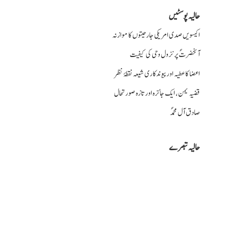
حالیہ پوسٹیں
اکیسویں صدی امریکی جارحیتوں کا موازنہ
آنحضرتؐ پر نزول وحی کی کیفیت
اعضا کا عطیہ اورپیوندکاری شیعہ نقطۂ نظر
قضیہ یمن، ایک جائزہ اور تازہ صورتحال
صادق آل محمدؐ
حالیہ تبصرے