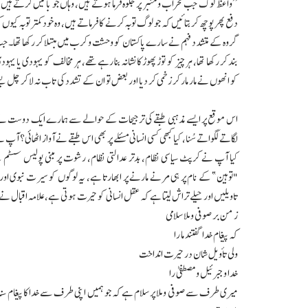
’’واعظ لوگ جب محراب و منبر پر جلوہ فرما ہوتے ہیں، وہاں جو باتیں کرتے
دفع پھر پوچھ کر بتائیں کہ جو لوگ توبہ کرنے کا فرماتے ہیں، وہ خود کمتر توبہ
گروہ کے متشدد فہم نے سارے پاکستان کو وحشت و کرب میں مبتلا کر رکھا تھا۔ جب 
بند کر رکھا تھا، ہر چیز کو توڑ پھوڑ کا نشانہ بنا رہے تھے، ہر مخالف کو یہودی 
کو انھوں نے مار مار کر زخمی کر دیا اور بعض تو ان کے تشدد کی تاب نہ لا کر چل ب
اس موقع پر ایسے مذہبی طبقے کی ترجیحات کے حوالے سے ہمارے ایک دوست نے لک
لگاتے لگواتے سُنا، کیا کبھی کسی انسانی مسئلے پر بھی اس طبقے نے آواز اٹھائی؟ 
کیا آپ نے کرپٹ سیاسی نظام، بدتر عدالتی نظام، رشوت پر مبنی پولیس سسٹم
"توہین” کے نام پر ہی مرنے مارنے پر ابھارتا ہے، یہ لوگوں کو سیرت نبوی اور ا
تاویلیں اور حیلے تراش لیتا ہے کہ عقل انسانی کو حیرت ہوتی ہے، علامہ اقبال ن
ز من بر صوفی و ملا سلامی
کہ پیغام خدا گفتند ما را
ولی تأویل شان در حیرت انداخت
خدا و جبرئیل و مصطفیٰ را
میری طرف سے صوفی و ملا پر سلام ہے کہ جو ہمیں اپنی طرف سے خدا کا پیغام سنا