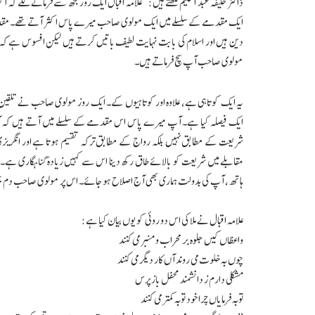
ڈاکٹر خلیفہ عبد الحکیم لکھتے ہیں: ’’علامہ اقبال ایک روز مجھ سے فرمانے لگے کہ 
ایک مقدمے کے سلسلے میں ایک مولوی صاحب میرے پاس اکثر آتے تھے۔ مقدمے 
دین ہیں اور اسلام کی بابت نہایت لطیف باتیں کرتے ہیں لیکن افسوس ہے کہ ا
مولوی صاحب آپ سچ فرماتے ہیں۔
یہ ایک کوتاہی ہے، علاوہ اور کوتاہیوں کے۔ ایک روز مولوی صاحب نے تلقین
ایک فیصلہ کیا ہے۔ آپ میرے پاس اس مقدمے کے سلسلے میں آتے ہیں کہ آپ
شریعت کے مطابق نہیں بلکہ رواج کے مطابق ترکہ تقسیم ہوتا ہے اور انگریزی 
مقابلے میں شریعت کو بالائے طاق رکھ دینا اس سے کہیں زیادہ گناہگاری ہے۔ 
ہاتھ، آپ کی بدولت ہماری بھی آج اصلاح ہو جائے۔ اس پر مولوی صاحب دم بخ
علامہ اقبال نے ملا کی اس دو روئی کو یوں بیان کیا ہے:
واعظاں کیں جلوہ بر محراب و منبر می کنند
چوں بہ خلوت می روند آں کار دیگر می کنند
مشکلی دارم ز دانشمند محفل باز پرس
توبہ فرمایاں چرا خود توبہ کمتر می کنند