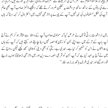
اکثر پیشہ ور ملا عملاً اسلام کے منکر، اس کی شریعت سے منحرف اور مادہ پرست دہریہ ہوتے ہیں۔ فرمایا کہ
کی باتوں کے ساتھ ساتھ ہر وقت یہ تلقین ضرور کرتے تھے کہ دیکھیے ڈاکٹر صاحب آپ بھی عالم
ٓپ کی شکل مسلمانوں کی سی نہیں، آپ کے چہرے پر ڈاڑھی نہیں۔ میں اکثر ٹال کر کہہ دیتا کہ ہاں
 میں ذرا شدت برتی تو میں نے عرض کیا کہ مولوی صاحب آپ کے وعظ سے متاثر ہو کر ہم نے آج
 باپ کے ترکے میں سے اپنی بہن کو زمین کا حصہ نہیں دینا چاہتے اور کہتے ہیں کہ آپ کے ہاں
عدالتوں نے اس کو تسلیم کر لیا ہے۔ میری بے ریشی کو بھی دینی کوتاہی سمجھ لیجیے لیکن رواج کے
میں نے آج یہ عہد کیا ہے کہ آپ بہن کو شرعی حصہ دے دیں اور میں ڈاڑھی بڑھا لیتا ہوں۔ لائیے
ود ہوگئے اور میری طرف ہاتھ نہ بڑھ سکا۔‘‘