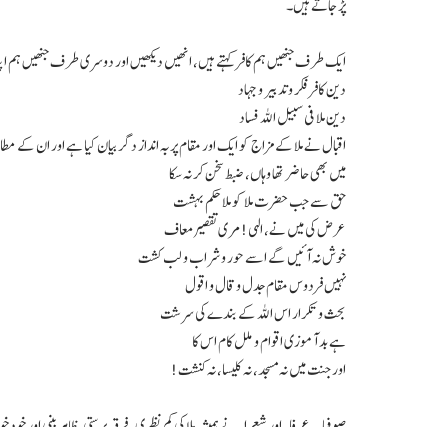
پڑ جاتے ہیں۔
ایک طرف جنھیں ہم کافر کہتے ہیں، انھیں دیکھیں اور دوسری طرف جنھیں ہم اپنا مذ
دین کافر فکر و تدبیر و جہاد
دین ملا فی سبیل اللہ فساد
اقبال نے ملا کے مزاج کو ایک اور مقام پر بہ انداز دگر بیان کیا ہے اور ان کے م
ميں بھی حاضر تھا وہاں، ضبط سخن کر نہ سکا
حق سے جب حضرت ملا کو ملا حکم بہشت
عرض کی ميں نے، الہی! مری تقصير معاف
خوش نہ آئيں گے اسے حور و شراب و لب کشت
نہيں فردوس مقام جدل و قال و اقول
بحث و تکرار اس اللہ کے بندے کی سرشت
ہے بد آموزی اقوام و ملل کام اس کا
اور جنت ميں نہ مسجد، نہ کليسا، نہ کنشت!
صوفیاء، عرفاء اور شعراء نے ہمیشہ ملا کی کم نظری، فرقہ پرستی، ظاہر بینی اور خود 