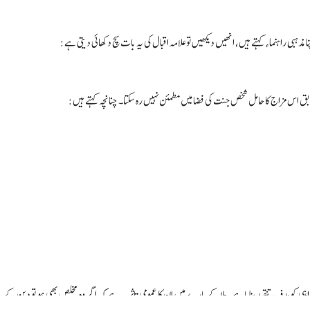
ہبی راہنماء کہتے ہیں، انھیں دیکھیں تو علامہ اقبال کی یہ بات سچ دکھائی دیتی ہے:
طابق اس مزاج کا حامل شخص جنت کی فضا میں مطمئن نہیں رہ سکتا۔ چنانچہ کہتے ہیں:
خواہی کو ہدف تنقید بنایا ہے۔ ملا کے بارے میں ان کا عمومی تاثر یہ ہے کہ اگر وہ مخلص بھی ہو تو دین کے