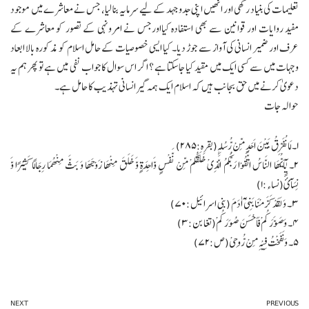
تعلیمات کی بنیاد رکھی اور انھیں اپنی جدوجہد کے لیے سرمایہ بنا لیا، جس نے معاشرے میں موجود
مفید روایات اور قوانین سے بھی استفادہ کیااورجس نے امرونہی کے تصور کو معاشرے کے
عرف اور ضمیر انسانی کی آواز سے جوڑ دیا۔ کیا ایسی خصوصیات کے حامل اسلام کو مذکورہ بالا ابعاد
وجہات میں سے کسی ایک میں مقید کیا جاسکتا ہے ؟ اگر اس سوال کا جواب نفی میں ہے تو پھر ہم یہ
دعویٰ کرنے میں حق بجانب ہیں کہ اسلام ایک ہمہ گیر انسانی تہذیب کا حامل ہے۔
حوالہ جات
۱۔ لَا نُفَرِّقُ بَیْنَ اَحَدٍ مِّنْ رُّسُلِہٖ(بقرہ:۲۸۵)
۲۔ یٰٓاَیُّھَا النَّاسُ اتَّقُوْا رَبَّکُمُ الَّذِیْ خَلَقَکُمْ مِّنْ نَّفْسٍ وَّاحِدَۃٍ وَّ خَلَقَ مِنْھَا زَوْجَھَا وَ بَثَّ مِنْھُمَا رِجَالًا کَثِیْرًا وَّ
نِسَآئً(نساء:۱)
۳۔ وَ لَقَدْ کَرَّمْنَا بَنِیْٓ اٰدَمَ (بنی اسرائیل:۷۰)
۴۔ وَصَوَّرَکُمْ فَاَحْسَنَ صُوَرَکُمْ(تغابن:۳)
۵۔ وَنَفَخْتُ فِیْہِ مِنْ رُّوحِیْ(ص:۷۲)
NEXT
PREVIOUS