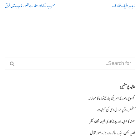
زیدیہ: ایک تعارف
مغرب کے اور ہمارے تصور مذہب میں فرق
حالیہ پوسٹیں
اکیسویں صدی امریکی جارحیتوں کا موازنہ
آنحضرتؐ پر نزول وحی کی کیفیت
اعضا کا عطیہ اورپیوندکاری شیعہ نقطۂ نظر
قضیہ یمن، ایک جائزہ اور تازہ صورتحال