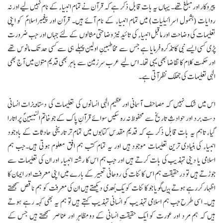
پیروکار اور مبلغ تھے۔ یہاں یہ بات قابل ذکر ہے کہ قرآن نے تمام انبیاء کے نام نہیں لیے اور نہ
روایات (بشمول اسرائیلیات) میں تمام انبیاء کے نام آئے ہیں۔ قرآن اور پیغمبراسلامؐ کو اپنی
تعلیمات کی وضاحت اور ماقبل انبیاء کی تائید نیز وضاحتی مثالوں کے لئے جہاں اور جب ضرورت
پڑی کسی ایسے نبی کا تذکرہ فرمایا ہے جس سے مخاطبینِ اولین پہلے ہی سے کسی حد تک مانوس تھے
اور حکمت کلام کا تقاضا بھی یہی تھا۔ اس لیے عرب سرزمین سے باہر بھی قدیم متون میں آج بھی
الٰہی تعلیمات کی جھلک نظرآتی ہے۔
اس میں شک نہیں کہ مصاحف آسمانی اورعظیم الٰہی انسانوں کی تعلیمات کی دستاویزات انسانی
دست برد اور حوادثِ تاریخ سے محفوظ نہ رہ سکیں سوائے قرآنِ پاک کے جو خاتم النبیینؐ پر اتارا
گیا، تاہم یہ بات قابل ذکر ہے کہ قدیم مقدس کتابوں میں تمام تر تاریخی حادثات کے باوجود
انبیاء کی بنیادی ترین تعلیمات موجود ہیں اور یہ تمام کتب ہم افق معلوم ہوتی ہیں۔جب ہم
اسلامی یا دینی تہذیب کی بات کرتے ہیں اور جب ہم اس کا رشتہ انبیاء اور ان کی تعلیمات سے
جوڑتے ہیں تو درحقیقت ہم اس کائنات کی روحانی تعبیر کے بارے میں اپنی معرفت اور ایمان کا
اظہار کررہے ہوتے ہیںگویا جو کائنات کو یک بُعدی دیکھتے ہیں ان کی معرفت کو ہم ناقص سمجھتے
ہیں۔ اسی طرح جب ہم اسلامی تہذیب کو انسانی تہذیب کہتے ہیں تو ہم یہ بھی کہہ رہے ہوتے
ہیں کہ ہم مرد اور عورت کو ایک حقیقتِ انسانی کے دومظاہر اور عناصر سمجھتے ہیں جس کے