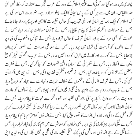
پسندی میں بند ہوگیا اور کوئی اسے پیغمبراسلامؐ کے دور کے عرب کلچر سے ممتاز نہ کر سکا، قِس علیٰ
ھذا القیاس۔ ان میں سے ہر کسی کے پاس سچائی کا ایک پہلو موجود ہے۔ ضرورت اس امر کی ہے
کہ اسلام کو ایک ہمہ گیر انسانی اور الٰہی تہذیب کی حامل تعلیمات کا امین اور پرچم بردار جانا جائے
جس نے مساوات وتکریم انسانی کا پیغام پہنچایا، جس نے قانونی مساوات پر زور دیا، جس نے
عورت کو بھی مرد کے برابر انسانی شرف کا حامل قراردیا، جس نے قبائل وشعوب کی بنیاد پر
لڑنے والوں کو آدمیت کی لڑی میں پرو دیا، جس نے معاشی عدالت کے تصور کو پروان
چڑھایا،جس نے گورے اور کالے میں فرق کو روا نہیں جانا، جس نے عرب وعجم کی تمیز کو بیخ
وبُن سے اکھاڑ دیا، جس نے حکمرانی کے انسانی و الٰہی تصورات کو اجاگر کیا، جس نے فطرت
وعقل کے خزانوں کو دریافت کیا، جس نے تعلیم وتعلم کی فضا پیدا کی، جس نے دین میں اکرا ہ کی
نفی کی، جس نے شرف انسانی کے دشمنوں کے خلاف جرأت وشہامت سے جہاد کو فروغ دیا،
جس نے مذہب اور روایات کے نام پر بنائی گئی زنجیروں کواتار پھینکا،جس نے انسانوں کو عادت
وروایت، رسم ورواج ، آباء پرستی ،اندھی تقلید اور جمود فکر سے نجات کا پیغام دیا۔ جس نے
انسانی اخلاق کا ہمہ گیر اور کمال آفریں تصور دیا، جس نے دنیا کو آخرت کی کھیتی قرار دے کر ہر
فکروعمل کے دائمی اور لازوال اثرات کا تصور پیش کیا، جس نے انسانوں کواحترام باہم کا پیغام دیا،
جس نے نیکی اور پرہیزگاری کی بنیاد پر باہمی تعاون کو معاشرے میں ہم کاری کی بنیاد قرار دیا، جس
نے ماقبل کے سچے انسانوں اورماقبل کی پاکیزہ عقلی تعلیمات کی نفی پر نہیں بلکہ ان کی تائید پر اپنی