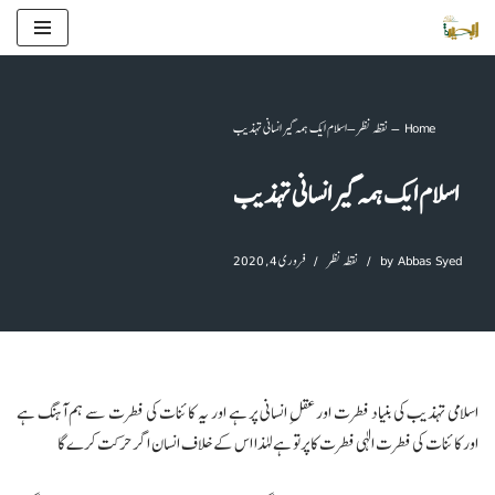
Skip
to
content
Home
–
نقطہ نظر
–
اسلام ایک ہمہ گیر انسانی تہذیب
اسلام ایک ہمہ گیر انسانی تہذیب
Abbas Syed
by
نقطہ نظر
فروری 4, 2020
اسلامی تہذیب کی بنیاد فطرت اور عقلِ انسانی پر ہے اور یہ کائنات کی فطرت سے ہم آہنگ ہے
اور کائنات کی فطرت الٰہی فطرت کا پرتو ہے لہٰذا اس کے خلاف انسان اگر حرکت کرے گا