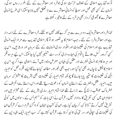
تو وہ تہذیب اسلامی کے خلاف حرکت ہوگی جوفرد اور معاشرے کے لئے ضرر رساں ہوگی۔
انسان کے کسی بھی عمل اور سوچ کو انسانی معاشرے سے لا تعلق نہیں مانا جاسکتا، اسی طرح انسانی
معاشرے کا مجموعی کردار بھی ہر فرد کے لئے تاثیر رکھتا ہے
لہٰذا فرد اورمعاشرہ ایک دوسرے سے ہرگز بے گانہ نہیں ہوسکتے۔فرد معاشرے کے لئے ذمہ دار
ہے اور معاشرہ فرد کے لئے ۔ جب اسلام کا یہ تصور ہو تو پھر اسلامی تہذیب سے مراد ایک انسانی
تہذیب ہے اور اسلام کی تعلیمات اور اقدار ساری انسانیت کے لئے سرمایہ اور ورثہ ہیں۔ اس پر
کسی گروہ، نسل، علاقے یا قوم کی اجارہ داری کو درست تسلیم نہیں کیا جاسکتا ۔ اس لیے ہر وہ فکر
اور ہر وہ کام جو انسانی فطرت اور عقل کی بنیاد پر معرضِ وجود میں آئے، اسلامی ہے اگرچہ اس پر
اسلام کا لیبل چسپاں نہ بھی کیا گیا ہو۔ جب بھی غور اور مطالعہ کیا جائے گا ایسے فکروعمل کو انبیاء
الٰہی کی تعلیمات کا نتیجہ پایا جائے گا چونکہ تمام انبیاء کی تعلیمات بھی بشریت کا مشترکہ سرمایہ
ہیں۔ انبیاء عقل وفطرت کے راستے پر انسان کو دعوت دیتے تھے اور اس راستے سے انحراف کے
خطرناک عواقب و نتائج سے ڈراتے تھے لہٰذا تمام انبیاء ساری بشریت کے لئے محترم ہیں اور
اسلام ان میں کسی تفریق کا روادار نہیں۔ قرآن نے اسی بات کو ’’ہم اُس کے رسولوں میں کوئی
تفریق نہیں کرتے‘‘(۱) کہہ کر بیان کیا ہے۔ ان کی کتب پر ایمان کو ناگزیر قرار دے کر قرآن ان
کی تعلیمات کی سچائی اور درستی کی تائید کرتا ہے۔ قرآن کہتا ہے کہ سب انبیاء ایک ہی دین کے