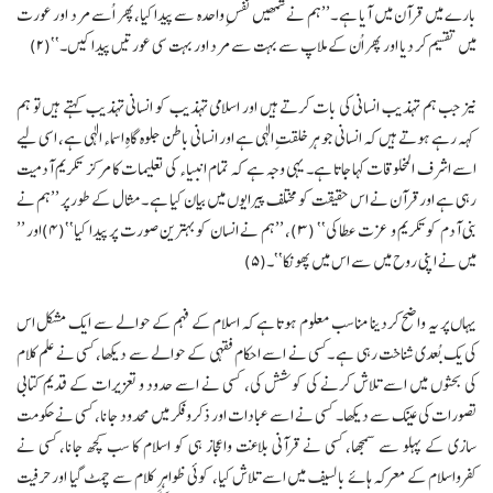
بارے میں قرآن میں آیا ہے ۔’’ہم نے تمھیں نفسِ واحدہ سے پیدا کیا،پھر اُسے مرد اور عورت
میں تقسیم کر دیا اور پھر اُن کے ملاپ سے بہت سے مرد اور بہت سی عورتیں پیدا کیں۔‘‘(۲)
نیز جب ہم تہذیب انسانی کی بات کرتے ہیں اور اسلامی تہذیب کو انسانی تہذیب کہتے ہیں تو ہم
کہہ رہے ہوتے ہیں کہ انسانی جو ہر خلقتِ الٰہی ہے اور انسانی باطن جلوہ گاہِ اسماء الٰہی ہے، اسی لیے
اسے اشرف المخلوقات کہا جاتا ہے۔ یہی وجہ ہے کہ تمام انبیاء کی تعلیمات کا مرکز تکریم آدمیت
رہی ہے اور قرآن نے اس حقیقت کو مختلف پیرایوں میں بیان کیا ہے ۔ مثال کے طور پر ’’ہم نے
بنی آدم کوتکریم و عزت عطا کی‘‘ (۳)، ’’ہم نے انسان کو بہترین صورت پر پیدا کیا‘‘(۴)اور ’’
میں نے اپنی روح میں سے اس میں پھونکا‘‘۔(۵)
یہاں پر یہ واضح کردینا مناسب معلوم ہوتا ہے کہ اسلام کے فہم کے حوالے سے ایک مشکل اس
کی یک بُعدی شناخت رہی ہے ۔کسی نے اسے احکام فقہی کے حوالے سے دیکھا، کسی نے علم کلام
کی بحثوں میں اسے تلاش کرنے کی کوشش کی، کسی نے اسے حدود و تعزیرات کے قدیم کتابی
تصورات کی عینک سے دیکھا۔ کسی نے اسے عبادات اور ذکروفکر میں محدود جانا، کسی نے حکومت
سازی کے پہلو سے سمجھا، کسی نے قرآنی بلاغت واعجاز ہی کو اسلام کا سب کچھ جانا، کسی نے
کفرواسلام کے معرکہ ہائے با لسیف میں اسے تلاش کیا، کوئی ظواہرِ کلام سے چمٹ گیا اور حرفیت