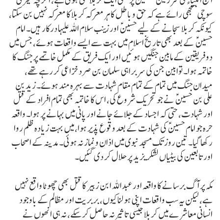
آج انبیاء کی سرزمین فلسطین پر بھی ایک کربلا سجی ہوئی ہے، اگرچہ میری
سوچی سمجھی رائے ہے کہ حق و باطل کا ہر معرکہ کربلا کا معرکہ نہیں بن سکتا،
کیونکہ کربلا سجانے کے لیے حسین ؑ اور زینب سلام اللہ علیہا درکار ہیں۔ امام
حسین ؑ کے بعد بھی تاریخ اسلام میں بہت سے ایسے واقعات ہوئے، جس میں
دو فریقین کے مابین جنگیں ہوئیں اور ایک فریق کے مکمل خاتمے پر جنگ کا
خاتمہ ہوا۔ توابین جن کی سربراہی سلمان بن صرد خزاعی کر رہے تھے،
میدان جنگ میں تمام کے تمام مقام شہادت سے بہرہ مند ہوئے۔ زید بن
علی بن حسین ؑ نے جو تحریک شروع کی، اس کا خاتمہ بھی تمام افراد کے قتل
اور شہادت، حتی کہ اجساد کے جلائے جانے اور پانی میں بہانے پر ہوا۔ واقعہ
حرہ جو امام حسین ؑ کی شہادت کے بعد وقوع پذیر ہوا، میں بہت زیادہ ظلم روا
رکھا گیا۔ تین روز تک مسجد نبوی میں اذان و نماز نہ ہوئی۔ مدینہ کے اصحاب
اور تابعین کی بیٹیاں لشکر یزید پر حلال کر دی گئیں۔
مکہ پر آگ برسانے کا واقعہ اور عبداللہ ابن زبیر کا قتل بھی چھوٹا واقع نہیں
ہے، لیکن یہ سب واقعات اپنی ہولناکیوں، بربریت اور مظالم کے باوجود
انسانی معاشرے میں کربلا جیسی تاثیر نہ حاصل کرسکے، نہ ہی انھوں نے