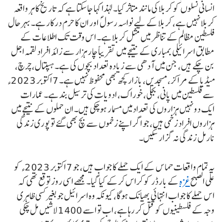
انسانی نسلوں کو کربلا کی مانند متاثر کیا۔ لہذا کہا جاسکتا ہے کہ تاریخ کا ہر واقعہ
کربلا نہیں ہے، کربلا کے لیے نواسہ رسول ؐ اور ان کا حرم درکار ہے۔ بہرحال
فلسطین مظالم کے تناظر میں مثل کربلا ہے۔ اس وقت تک اطلاعات کے
مطابق اسرائیلی بمباری کے نتیجے میں تقریباً چار ہزار سے زائد افراد لقمہ اجل
بن چکے ہیں، جن میں آدھی سے زیادہ تعداد بچوں کی ہے۔ ہسپتال، چرچ،
میڈیا کے مراکز، مسجدیں، بازار کچھ بھی محفوظ نہیں ہے۔ 7 اکتوبر 2023ء
سے فلسطین میں پانی، بجلی، خوراک، ادویات کی ترسیل بند ہے۔ عمارات
ایک دو نہیں ہزاروں کی تعداد میں مسمار ہوچکی ہیں۔ ان حملوں کے نتیجے میں
ہزاروں افراد زخمی ہیں، جو اگر اپنے زخموں سے بچ بھی گئے تو پوری زندگی
نارمل زندگی نہ گزار سکیں۔
یہ تمام واقعات حماس کے ایک حملے کا جواب ہیں، جو 7 اکتوبر 2023ء کو
علی الصبح
غزہ
کے بارڈر کو کراس کرکے کیا گیا۔ مجھے اسی روز توقع تھی کہ
اس حملے کا جواب انتہائی بھیانک ہوگا، کیونکہ وہ اسرائیل جو بغیر کسی ظاہری
وجہ کے فلسطینیوں کو قتل کر رہا ہے، اب تو اسے 1400 لاشیں مل چکی