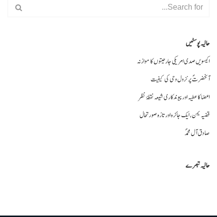
حالیہ پوسٹیں
اکیسویں صدی امریکی جارحیتوں کا موازنہ
آنحضرتؐ پر نزول وحی کی کیفیت
اعضا کا عطیہ اورپیوندکاری شیعہ نقطۂ نظر
قضیہ یمن، ایک جائزہ اور تازہ صورتحال
صادق آل محمدؐ
حالیہ تبصرے