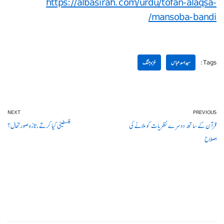
https://albasirah.com/urdu/tofan-alaqsa-
mansoba-bandi/
Tags:
سید اسد عباس
غزہ جنگ
NEXT
PREVIOUS
قرآن کے ساتھ دوسرے نظریات کو ملانے کی
فلسطینی کیا کرتے ،تازہ صورتحال؟
اصلاح