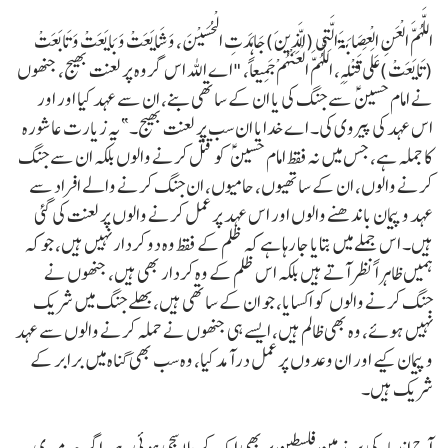
اللَّهُمَّ الْعَنِ الْعِصَابَةَ الَّتِي (الَّذِينَ) جَاهَدَتِ الْحُسَيْنَ، وَ شَايَعَتْ وَ بَايَعَتْ وَ تَابَعَتْ
(تَايَعَتْ) عَلَى قَتْلِهِ، اللَّهُمَّ الْعَنْهُمْ جَمِيعاً، "اے اللہ اس گروہ پر لعنت بھیج، جنھوں
نے امام حسین ؑ سے جنگ کی یا ان کے ساتھی بنے، ان سے عہد کیا اور اور
اس عہد کی پیروی کی۔ اے خدایا ان سب پر لعنت بھیج۔” یہ زیارت عاشورہ
کا جملہ ہے، جس میں نہ فقط امام حسین ؑ کو قتل کرنے والوں بلکہ ان سے جنگ
کرنے والوں، ان کے ساتھیوں، حامیوں، ان جنگ کرنے والے افراد سے
عہد و پیمان باندھنے والوں اور اس عہد پر عمل کرنے والوں پر لعنت کی گئی
ہیں۔ اس جملے میں بتایا جا رہا ہے کہ ظلم کے فقط وہ دو کردار نہیں ہیں، جو کہ
ہمیں ظاہراً نظر آتے ہیں بلکہ اس ظلم کے وہ کردار بھی ہیں، جنھوں نے
جنگ کرنے والوں کو اکسایا، جو ان کے ساتھی ہیں، بھلے جنگ میں شریک
نہیں ہوئے، وہ بھی ظالم ہیں، ایسے ہی جنھوں نے حملہ کرنے والوں سے عہد
و پیمان کیے اور ان وعدوں پر عمل درآمد کیا، وہ سب بھی گناہ میں برابر کے
شریک ہیں۔