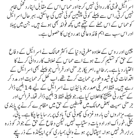
اسرائیل فوجی کارروائی نہیں کرتا اور حماس اس کے مقابل اپنا ردعمل ظاہر
نہیں کرتی، اس سے پہلے کوئی پیشین گوئی نہیں کی جاسکتی۔ بہرحال اسرائیل
کو حماس کے اس حملے کے نتیجے میں کچھ فوائد بھی ہوئے ہیں۔ جن میں پہلا
اور اس سب سے اہم فائدہ عالمی ہمدردیوں کا حصول ہے۔
چین اور روس کے علاوہ مغربی دنیا کے اکثر ممالک نے اسرائیل کے دفاع
کے حق کو تسلیم کرتے ہوئے اسے حماس کے خلاف کارروائی کرنے کا
اختیار دیا ہے۔ برطانیہ، امریکا، جرمنی اور فرانس جو پہلے بھی اسرائیل کے
اقدامات کی پوشیدہ طور پر حمایت کرتے تھے، اب کھل کر حمایت اور مدد کر
رہے ہیں۔ فقط امریکی صدر جوبائیڈن نے اسرائیل کے لیے 14 بلین ڈالر
کے سکیورٹی پیکیج کا اعلان کیا ہے، جو پہلے فقط 3 بلین ڈالر تھا۔ فرانس اور
جرمنی سمیت بعض ممالک میں فلسطین کے حق میں مظاہرے کرنے پر پابندی
ہے۔ ہزاروں ٹن بارود غزہ کی چھوٹی سی آبادی پر برسایا جا چکا ہے۔ پانی،
بجلی، خوراک اور ادویات دستیاب نہیں، لیکن دفاع کے حق کے جواز کو ذرہ
برابر اثر نہیں ہوا۔ ہسپتال پر ہونے والی بمباری کو پراپیگنڈہ کے ذریعے