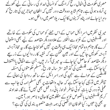
مصری حکومت فی الحال رفح کراسنگ کو انسانی امداد کی رسانی کے لیے کھولنے
پر آمادہ ہوئی ہے، تاہم شاید وہ وقت دور نہیں کہ افغان مہاجرین کی تاریخ کو
دہرایا جائے اور پناہ گزینوں کا ایک ریلا مصر میں داخل ہو۔
میری نظر میں اسرائیل حماس کے اس حملے کو حماس کی حکومت کے خاتمے
اور فلسطینیوں کے غزہ سے انخلاء کے علاوہ دیگر مقاصد کے لیے بھی استعمال
کرے گا، تاہم وہ تمام محاذ ایک ہی وقت پر نہیں کھولنا چاہے گا۔ یہ محاذ آہستہ
آہستہ کھولیں جائیں گے اور عین ممکن ہے کہ خفیہ کارروائیوں کے ذریعے
دیگر مقاصد کو حاصل کیا جائے۔ یہ میری آراء ہیں، جن سے اتفاق یا اختلاف
کیا جاسکتا ہے۔ فلسطین کی گذشتہ ستر سالہ تاریخ، مسلم حکومتوں کی مسئلہ
فلسطین کے حوالے سے سنجیدگی اور اسرائیل کے ساتھ روابط کی بحالی کے
تناظر میں تو یہی کہا جاسکتا ہے کہ حالیہ واقعات پر بھی مسلم امہ کی جانب سے
عملی تو دور کی بات کوئی خاطر خواہ زبانی ردعمل بھی نہیں آئے گا۔ خداوند
کریم فلسطینیوں بالخصوص غزہ کے مظلومین کا حامی و ناصر ہو، آمین۔
یہ بھی پڑھیں: کیا طوفان الاقصیٰ کی ہمہ جہت منصوبہ بندی کی گئی ہے؟