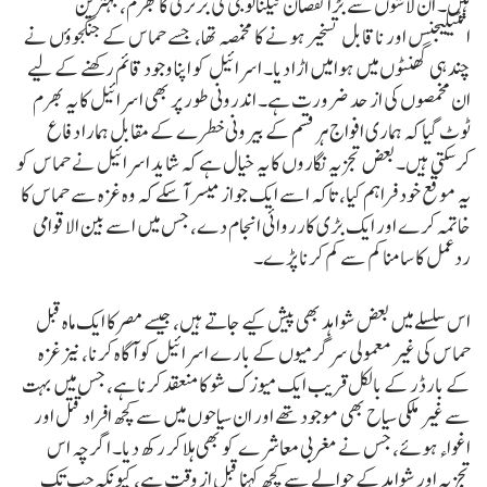
ہیں۔ ان لاشوں سے بڑا نقصان ٹیکنالوجی کی برتری کا بھرم، بہترین
انٹیلیجنس اور ناقابل تسخیر ہونے کا مخمصہ تھا، جسے حماس کے جنگجوؤں نے
چند ہی گھنٹوں میں ہوا میں اڑا دیا۔ اسرائیل کو اپنا وجود قائم رکھنے کے لیے
ان مخمصوں کی از حد ضرورت ہے۔ اندرونی طور پر بھی اسرائیل کا یہ بھرم
ٹوٹ گیا کہ ہماری افواج ہر قسم کے بیرونی خطرے کے مقابل ہمارا دفاع
کرسکتی ہیں۔ بعض تجزیہ نگاروں کا یہ خیال ہے کہ شاید اسرائیل نے حماس کو
یہ موقع خود فراہم کیا، تاکہ اسے ایک جواز میسر آسکے کہ وہ غزہ سے حماس کا
خاتمہ کرے اور ایک بڑی کارروائی انجام دے، جس میں اسے بین الاقوامی
ردعمل کا سامنا کم سے کم کرنا پڑے۔
اس سلسلے میں بعض شواہد بھی پیش کیے جاتے ہیں، جیسے مصر کا ایک ماہ قبل
حماس کی غیر معمولی سرگرمیوں کے بارے اسرائیل کو آگاہ کرنا، نیز غزہ
کے بارڈر کے بالکل قریب ایک میوزک شو کا منعقد کرنا ہے، جس میں بہت
سے غیر ملکی سیاح بھی موجود تھے اور ان سیاحوں میں سے کچھ افراد قتل اور
اغواء ہوئے، جس نے مغربی معاشرے کو بھی ہلا کر رکھ دیا۔ اگرچہ اس
تجزیہ اور شواہد کے حوالے سے کچھ کہنا قبل از وقت ہے، کیونکہ جب تک