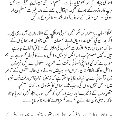
اسلامی جہاد کے سر تھونپا جا رہا ہے۔ مسلم امہ بھی ہسپتال پر حملے سے قبل
چپ کا روزہ رکھے ہوئے تھی۔ ہسپتال پر حملے کے بعد غیرت مسلم بیدار
ہوئی اور اس واقعہ کے خلاف آواز بلند ہونا شروع ہوئیں۔
عملاً ہمسایہ ریاستوں کی حکومتیں مغربی ممالک کے اشاروں پر چل رہی ہیں۔
اگرچہ ان کی قلبی ہمدردیاں اپنے مسلمان فلسطینی بہنوں اور بھائیوں کے
ساتھ ہوں گی، تاہم اقدامات مغرب کی منشاء کے مطابق اٹھائے جا رہے
ہیں۔ نہیں معلوم کب اسرائیل غزہ میں داخل ہونے کا فیصلہ کرتا ہے، یہ اہم
سوال ہے کہ کیا وہ اپنی فضائی طاقت کے بھرپور استعمال سے قبل غزہ میں
داخل ہوگا۔ افغانستان، عراق اور لیبیا میں ہونے والی حالیہ جنگوں کے تناظر
میں تو آسانی سے یہ اندازہ لگایا جا سکتا ہے کہ زمینی افواج اس وقت تک غزہ
میں داخل نہیں ہوں گی، جب تک حماس کا کنڑول اور کمانڈ سسٹم،
ہتھیاروں کے ذخیرے اور نیٹ ورکس کو مکمل طور پر تباہ نہیں کر دیا جاتا،
تاکہ زمینی فوج اتارنے پر کم سے کم مزاحمت کا سامنا کرنا پڑے۔
میرا نہیں خیال کہ اسرائیل کسی خاطر خواہ نتیجے پر پہنچنے سے پہلے اس جنگ کو