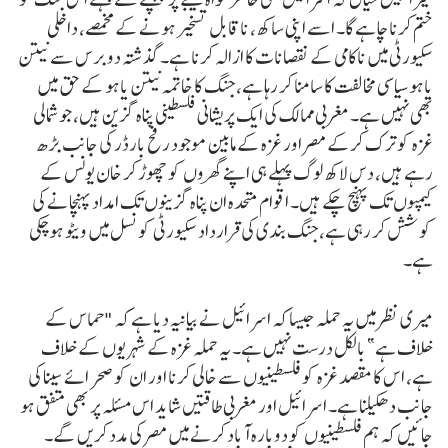
ختم کرنا چاہے گا۔ اسے اپنی ساکھ، ناقابل تسخیر ہونے کے مخمصے، داخلی
سکیورٹی میں ناکامی کے نقصانات کا ازالہ کرنا ہے۔ گذشتہ دو برس سے نیتن
یاہو سیاسی مخالفت کا سامنا کر رہا ہے، جنگ کا خاتمہ نیتن یاہو کے حق میں
بھی نہیں ہے۔ مغربی ممالک کی ایک پریشانی فلسطینی پناہ گزین ہیں، جو شمالی
غزہ کو ترک کرکے مصر اور غزہ کے مابین موجود رفح بارڈر کی جانب بڑھ
رہے ہیں، دس لاکھ لوگ پہلے ہی اپنے گھروں کو چھوڑ کر خان یونس کے
کیمپوں تک پہنچ چکے ہیں۔ اقوام متحدہ ان پناہ گزینوں تک امداد پہنچانے کی
کوشش کر رہی ہے، جنگ بندی کی قرارداد سکیورٹی کونسل میں ویٹو ہوچکی
ہے۔
میری نظر میں یہ حملہ جیسا کہ اسرائیل نے بیانیہ دیا ہے کہ "حماس کے
خلاف ہے” بالکل درست نہیں ہے۔ یہ حملہ غزہ کے شہریوں کے خلاف
ہے، اس کا مقصد غزہ کو فلسطینیوں سے خالی کرنا اور ان کو صحرائے سینا کی
جانب دھکیلنا ہے۔ اسرائیل اور مغربی طاقتیں شاید اس مسئلہ پر بھی متفق ہو
جائیں کہ ہم فلسطینیوں کو دوبارہ آباد کرنے میں مصر کی مدد کریں گے۔