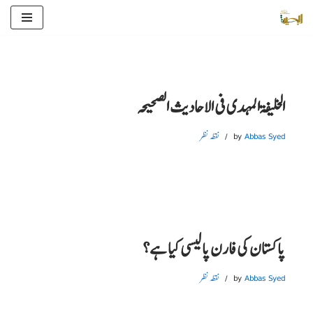
Skip
to
content
الخلیفۃ المہدی فی الاحادیث الصحیحہ
Abbas Syed
by
نقطہ نظر
پاکستان کی فارن پالیسی کیا ہے؟
Abbas Syed
by
نقطہ نظر