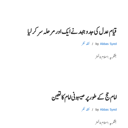
قیام عدل کی جدوجہد نے ایک اور مرحلہ سر کر لیا
Abbas Syed
by
نقطہ نظر
بشکریہ : اسلام ٹائمز
امام حج کے طور پر صیہونی امام کا تعین
Abbas Syed
by
نقطہ نظر
بشکریہ : اسلام ٹائمز