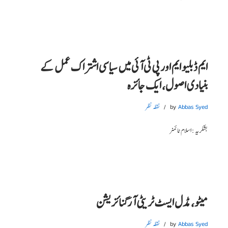
ایم ڈبلیو ایم اور پی ٹی آئی میں سیاسی اشتراک عمل کے
بنیادی اصول، ایک جائزہ
Abbas Syed
by
نقطہ نظر
بشکریہ : اسلام ٹائمز
میٹو، مڈل ایسٹ ٹریٹی آرگنائزیشن
Abbas Syed
by
نقطہ نظر