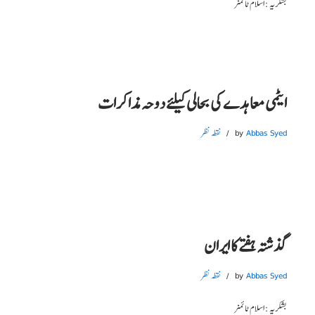
بشکریہ : اسلام ٹائمز
ایٹمی معاہدے کی بحالی کیلئے دوحہ مذاکرات
Abbas Syed
by
نقطہ نظر
گذشتہ ہفتے کا ایران
Abbas Syed
by
نقطہ نظر
بشکریہ : اسلام ٹائمز