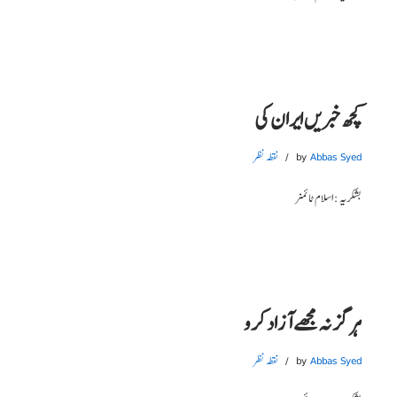
کچھ خبریں ایران کی
Abbas Syed
by
نقطہ نظر
بشکریہ : اسلام ٹائمز
ہرگز نہ مجھے آزاد کرو
Abbas Syed
by
نقطہ نظر