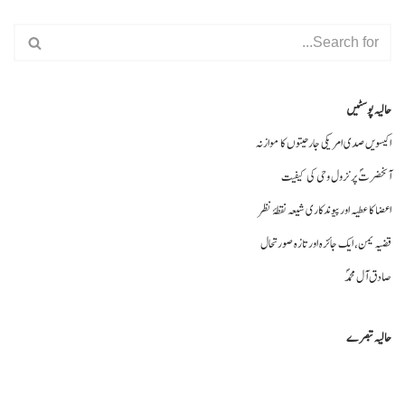
حالیہ پوسٹیں
اکیسویں صدی امریکی جارحیتوں کا موازنہ
آنحضرتؐ پر نزول وحی کی کیفیت
اعضا کا عطیہ اورپیوندکاری شیعہ نقطۂ نظر
قضیہ یمن، ایک جائزہ اور تازہ صورتحال
صادق آل محمدؐ
حالیہ تبصرے