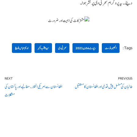
دئیے ۔ یہ پروگرام سحر ٹی وی پر نشرہوا۔
Tags:
البصیرہ ٹرسٹ
رپورٹ ماہ جون 2021
سحر ٹی وی
سید ثاقب اکبر
ندیم عباس بلوچ
NEXT
PREVIOUS
طالبان کی مسلسل پیش قدمی اور افغانستان کا مستقبل
افغانستان سے امریکی انخلاء، مطالبے اور پاکستان کی
مشکلات