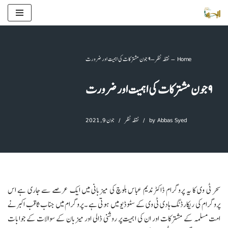
Skip
to
content
Home
–
نقطہ نظر
–
۹ جون مشترکات کی اہمیت اور ضرورت
۹ جون مشترکات کی اہمیت اور ضرورت
Abbas Syed
by
نقطہ نظر
جون 9, 2021
سحر ٹی وی کا یہ پروگرام ڈاکٹر ندیم عباس بلوچ کی میزبانی میں ایک عرصے سے جاری ہے اس
پروگرام کی ریکارڈنگ ہادی ٹی وی کے سٹوڈیو میں ہوتی ہے ۔ پروگرام میں جناب ثاقب اکبر نے
امت مسلمہ کے مشترکات اور ان کی اہمیت پر روشنی ڈالی اور میزبان کے سوالات کے جوابات