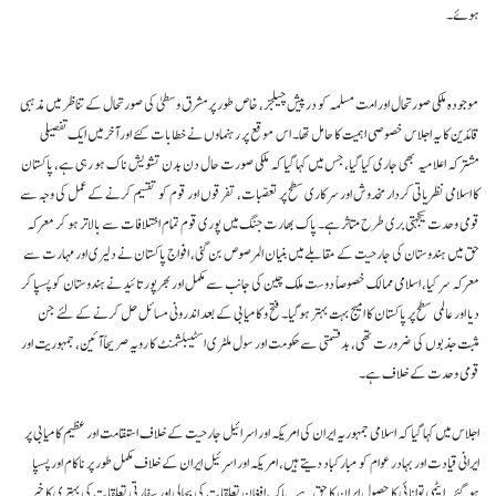
ہوئے۔
موجودہ ملکی صورتحال اور امت مسلمہ کو درپیش چیلجز، خاص طور پر مشرق وسطیٰ کی صورتحال کے تناظر میں مذہبی
قائدین کا یہ اجلاس خصوصی اہمیت کا حامل تھا۔ اس موقع پر رہنماوں نے خطابات کئے اور آخر میں ایک تفصیلی
مشترکہ اعلامیہ بھی جاری کیا گیا، جس میں کہا گیا کہ ملکی صورت حال دن بدن تشویش ناک ہو رہی ہے، پاکستان
کا اسلامی نظریاتی کردار مخدوش اور سرکاری سطح پر تعصبات، تفرقوں اور قوم کو تقسیم کرنے کے عمل کی وجہ سے
قومی وحدت یکجہتی بری طرح متاثر ہے۔ پاک بھارت جنگ میں پوری قوم تمام اختلافات سے بالاتر ہو کر معرکہ
حق میں ہندوستان کی جارحیت کے مقابلے میں بنیان المرصوص بن گئی، افواج پاکستان نے دلیری اور مہارت سے
معرکہ سر کیا، اسلامی ممالک خصوصاً دوست ملک چین کی جانب سے مکمل اور بھرپور تائید نے ہندوستان کو پسپا کر
دیا اور عالمی سطح پر پاکستان کا امیج بہت بہتر ہوگیا۔ فتح و کامیابی کے بعد اندرونی مسائل حل کرنے کے لئے جن
مثبت جذبوں کی ضرورت تھی، بدقسمتی سے حکومت اور سول ملٹری اسٹیبلشمنٹ کا رویہ صریحاً آئین، جمہوریت اور
قومی وحدت کے خلاف ہے۔
اجلاس میں کہا گیا کہ اسلامی جمہوریہ ایران کی امریکہ اور اسرائیل جارحیت کے خلاف استقامت اور عظیم کامیابی پر
ایرانی قیادت اور بہادر عوام کو مبارکباد دیتے ہیں، امریکہ اور اسرئیل ایران کے خلاف مکمل طور پر ناکام اور پسپا
ہوگئے۔ ایٹمی توانائی کا حصول ایران کا حق ہے۔ پاک افغان تعلقات کی بحالی اور سفارتی تعلقات کی بہتری کا خیر