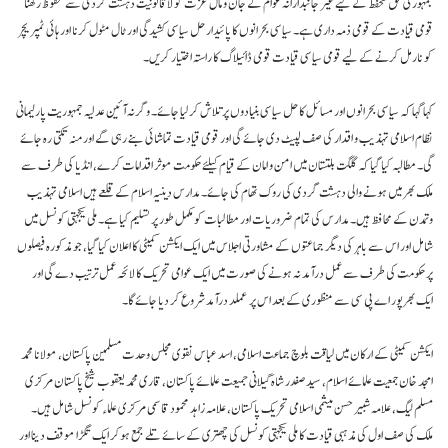
جمہوری حق تحفظ کے لیے غیر جانبدارانہ عوام کے جان و مال عزت کو لاقانونیت دہشت گردی سے محفوظ رکھنا
قومی قیادت کے قومی ذمہ داری ہے۔ سیاسی بحرانوں کا پائیدار حل سیاسی کشیدگی اور ٹال مٹول کرنا اور ہائی ٹمپریچر
کو نارمل کرنے کے لیے قومی سیاسی قیادت قومی ڈائیلاگ کا راستہ اختیار کریں۔
کہا گہا کہ سیاسی بحرانوں اور مسائل کا حل سیاسی بنیادوں پر تلاش کر لیا جائے۔ وگرنہ آئین عدلیہ جمہوریت پارلیمانی
نظام اسلامی تہذیب و اقدار کی صف لپیٹ دی جائے گی اور قومی قیادت تماشائی بنے رہی گے اور منہ تکتی رہ جائے
گی۔ مطالبہ کیا گیا کہ گلگت بلتستان میں امن و امان کے قیام کیلئے حکومت موثر اقدامات کرے، انڈیا کی طرف سے
ملک بھر میں ہونے والی دہشت گردی کی روک تھام کی جائے۔ مدارس دینیہ اسلام کے قلعے ہیں اسلامی تہذیب
وتمدن کے محافظ ہیں۔ مدارس کی تمام ضروریات اور مطالبات کو مکمل طور پر تسلیم کیا ہے۔ ملی یکجہتی کونسل میں
شامل اور اس سے باہر کی دیگر جماعتوں کے مشاورتی اجلاس میں ایک ایکشن کمیٹی کا اعلان کیا گیا، جو مذکورہ فیصلوں
پر حکومت کی طرف سے عمل درآمد نہ ہونے کی صورت میں ایک عوامی تحریک کا لائحہ عمل ترتیب دے گی اور
ایک بھرپور اے پی سی سے منظوری کے بعد اس پر عملد درآمد شروع کر دیا جائے گا۔
ایکشن کمیٹی کے ارکان میں لیاقت بلوچ جماعت اسلامی، اسد عباس نقوی مجلس وحدت مسلمین پاکستان، مولانا محمد
امجد خان جمعیت علمائے اسلام، سید صفدر شاہ گیلانی جمیعت علمائے پاکستان، قاری محمد یعقوب شیخ پاکستان مرکزی
مسلم لیگ، علامہ شبیر حسن میثمی اسلامی تحریک پاکستان، علامہ زاہد محمود قاسمی مرکزی علماء کونسل شامل ہیں۔
ملک کی صف اول کی مذہبی قیادت کا ملی یکجہتی کونسل کی چھتری کے سائے تلے جمع ہوکر ایک تگڑا موقف دینا اور