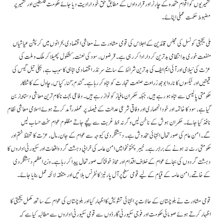
کشمیریوں کو اقوام متحدہ کے چارٹر اور قرارداوں کے مطابق حق خود ارادیت دیا جائے حکومت فلسطین اور کشمیر پر
مضبوط حکمت عملی اپنائے۔
ملی یکجہتی کونسل کی مجلس قائدین کے اجلاس کی قومی مشاورت نے معاشی اقتصادی بحرانوں میں کرپشن عیاشیاں
منفعت خوری بدانتظامی بدترین کردار ادا کر رہی ہے۔ قرضوں، سود کی لعنت، کشکول پھیلا کر ملک و ملت کی
عزت کی نیلامی اور آئی ایم ایف کی بدترین شرائط کے سامنے سرنڈر اقتصادی تباہی کا سبب ہے، بجلی تیل گیس کی
قیمتیں اور ٹیکسوں کا ناروا بوجھ زراعت صنعت تجارت کو تباہ کر رہا ہے۔ گندم، گنا، کپاس، چاول کے کاشتکار
حکومتی پالیسی سے تباہ ہو رہے ہیں، جبکہ حکمران مافیاز کو نواز رہے ہیں۔ دفاعی بجٹ ناکام ترین معاشی دستاویز بن
گیا ہے، سود کا خاتمہ اور خود انحصاری اور وفاقی شرعی عدالت کے فیصلہ پر عملدرآمد کرتے ہوئے اسلامی معاشی نظام
نافذ کیا جائے۔ حکمران ہوش کے ناخن لیں وگرنہ خط غربت سے نیچے جاتے مظلوم عوام سخت حساب لیں
گے۔ امن عام کی صورتحال انتہائی مخدوش ہے۔ دہشتگردی کیوجہ سے عوام کے جان، مال، عزت کا تحفظ ختم اور
حکومتی رٹ نہ ہونے کے برابر ہے۔ خیبر پختونخوا میں امن عامہ کی خرابی دہشت گرد واقعات اور سکیورٹی اداروں کا
دہشت گردوں کی بجائے عوام کے خلاف اقدام اور محاذ خوفناک صورتحال پیدا کر رہا ہے۔ وزیراعظم دہشتگردی
کے خاتمے، امن عامہ کے قیام کے لیے قومی سطح پر آل پارٹیز کانفرنس بلائیں اور متفقہ لائحہ عمل بنایا جائے۔
قومی مشاورت نے بلوچستان کے حالات پر انتہائی تشویش کا اظہار کیا اور بلوچستان کی عوام کے ساتھ مکمل یکجہتی کا
اظہار کرتے ہوئے صوبائی حکومت اور فوجی سکیورٹی گارڈوں سے قومی سکیورٹی اداروں سے مطالبہ کیا ہے کہ