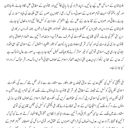
بلوچستان کے مسائل حل کیے جائیں۔ لاپتہ افراد کی بازیابی کا آئین اور قانون کے مطابق حل نکالا جائے، بلوچستان
اور خیبر پختونخوا سمیت تمام صوبوں کے معدنی وسائل زرعی زمینوں پر صوبہ کے حق ملکیت کی بنیاد مسمار نہ کی
جائے۔ وفاقی اور صوبوں کے تنازعات کے حل کے لیے مشترکہ مفادات کونسل کا آئینی ادارہ فعال کیا جائے،
بلوچستان کے اداروں اور شاہروں کو محفوظ بنایا جائے، ڈیتھ سکواڈ اور منشیات فروشوں، بھتہ خوروں سرکاری
سرپرستی ختم کی جائے۔ قومی قائدین نے حکومت کی طرف سے قرآن و سنت اور آئین سے متصادم اخلاق باختہ
قانون سازی کی مذمت کی اور کہا کہ شرعی معاملات پر پارلیمنٹ کو بطور ہتھیار استعمال کر کے اسلامی تہذیبی اقدار
تباہ کی جا رہی ہیں۔ اسلامی قوانین کو غیر موثر کرنے کا بھیانک کھیل کھیلا جا رہا ہے۔ یہ صورت حال المناک ہے
کہ عدلیہ کے محاذ پر سیکولر اباہیت پر مبنی ذہنیت شعائر اسلام کے خلاف انتہائی افسوس ناک اور شرمناک کردار ادا
کیا جا رہا ہے۔
ملی یکجہتی کونسل کی کمیٹی عدلیہ کے سابق فیصلہ پر علماء وکلاء سے مشاورت سے لائحہ عمل طے کرے گی، حکومت
اسلامی نظریاتی کونسل کے فیصلہ کے مطابق غیر شرعی قانون سازی واپس لے۔ ملک بھر کی تمام دینی جماعتیں دو
قومی نظریہ اور پاکستان کی اسلامی دینی کردار کی حفاظت کریں گی۔ حکومت شعائر اسلام کے خلاف قانون سازی
واپس لے، وگرنہ ملک گیر احتجاج اس کے ہوش ٹھکانے لائے گا۔ ملی یکجتہی کونسل کی مجلس قائدین کی قومی
مشاورت میں ملک کے سیاسی گھمبیر بحرانی اور آئین سے ماورا ہائبیرڈ نظام پر تشویش کا اظہار کرتے ہوئے کہا گیا کہ
آئین کا تحفظ، آزاد عدلیہ، عدل و انصاف کی فراہمی، صوبوں کے حقوق اور قومی مسائل کی منصفانہ تقسیم عوام کے