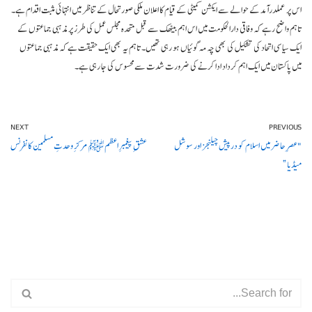
اس پر عملدرآمد کے حوالے سے ایکشن کمیٹی کے قیام کا اعلان ملکی صورتحال کے تناظر میں انتہائی مثبت اقدام ہے۔
تاہم واضح رہے کہ وفاقی دارالحکومت میں اس اہم بیٹھک سے قبل متحدہ مجلس عمل کی طرز پر مذہبی جماعتوں کے
ایک سیاسی اتحاد کی تشکیل کی بھی چہ مہ گوئیاں ہو رہی تھیں۔ تاہم یہ بھی ایک حقیقت ہے کہ مذہبی جماعتوں
میں پاکستان میں ایک اہم کرداد ادا کرنے کی ضرورت شدت سے محسوس کی جا رہی ہے۔
NEXT
PREVIOUS
"عصرِ حاضر میں اسلام کو درپیش چیلنجز اور سوشل
عشقِ پیغمبرِ اعظم ﷺ مرکزِ وحدتِ مسلمین کانفرنس
میڈیا”