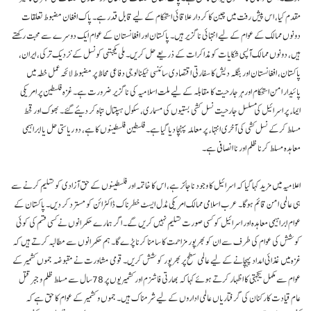
مقدم کیا، اس پیش رفت میں چین کا کردار علاقائی استحکام کے لیے قابل قدر ہے۔ پاک افغان مضبوط تعلقات
دونوں ممالک کے عوام کے لیے انتہائی ناگزیر ہیں۔ پاکستان اور افغانستان کے عوام ایک دوسرے سے محبت رکھتے
ہیں، دونوں ممالک آپسی شکایات کو مذاکرات کے ذریعے حل کریں۔ ملی یکجتہی کونسل کے نزدیک ترکی، ایران،
پاکستان، افغانستان اور بنگلہ دیش کا سفارتی اقتصادی سائنسی ٹیکنالوجی دفاعی محاظ پر مضبوط لائحہ عمل خطہ میں
پائیدار امن استحکام اور ہر جارحیت کا مقابلہ کے لیے ملت اسلامیہ کی ناگزیر ضرورت ہے۔ غزہ فلسطین پر امریکی
ایماء پر اسرائیل کی مسلسل جارحیت نسل کشی بستیوں کی مسماری، سکول ہسپتال تباہ کر دیئے گئے۔ بھوک اور قحط
مسلط کرکے نسل کشی کی آخری انتہاء پر معاملہ پہنچا دیا گیا ہے۔ فلسطین فلسطینوں کا ہے، دو ریاستی حل یا ابراہیمی
معاہدہ مسلط کرنا ظلم اور نا انصافی ہے۔
اعلامیہ میں مزید کہا گیا کہ اسرائیل کا وجود ناجائز ہے، اس کا خاتمہ اور فلسطینوں کے حق آزادی کو تسلیم کرنے سے
ہی عالمی امن قائم ہوگا۔ عرب اسلامی ممالک امریکی مڈل ایسٹ خطرناک ڈاکٹرائن کو مسترد کر دیں۔ پاکستان کے
عوام ابراہیمی معاہدہ اور اسرائیل کو کسی صورت تسلیم نہیں کریں گے۔ اگر ہمارے حکمرانوں نے کسی قسم کی کوئی
کوشش کی عوام کی طرف سے ان کو بھرپور مزاحمت کا سامنا کرنا پڑے گا۔ ہم حکمرانوں سے مطالبہ کرتے ہیں کہ
غزہ میں غذائی امداد پہچانے کے لیے عالمی سطح پر بھرپور کوشش کریں۔ قومی مشاورت نے مقبوضہ جموں کشمیر کے
عوام سے مکمل یکجہتی کا اظہار کرتے ہوئے کہا کہ بھارتی فاشزم اور کشمیریوں پر 78سال سے مسلط ظلم و جبر قتل
عام قیادت کارکنان کی گرفتاریاں عالمی اداروں کے لیے شرمناک ہیں۔ جموں و کشمیر کے عوام کا حق ہے کہ