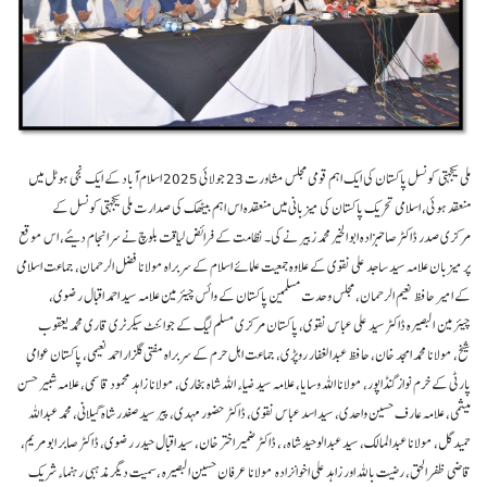
ملی یکجہتی کونسل پاکستان کی ایک اہم قومی مجلس مشاورت 23 جولائی 2025 اسلام آباد کے ایک نجی ہوٹل میں
منعقد ہوئی، اسلامی تحریک پاکستان کی میزبانی میں منعقدہ اس اہم بیٹھک کی صدارت ملی یکجہتی کونسل کے
مرکزی صدر ڈاکٹر صاحبزادہ ابو الخیر محمد زبیر نے کی۔ نظامت کے فرائض لیاقت بلوچ نے سرانجام دیئے، اس موقع
پر میزبان علامہ سید ساجد علی نقوی کے علاوہ جمعیت علمائے اسلام کے سربراہ مولانا فضل الرحمان، جماعت اسلامی
کے امیر حافظ نعیم الرحمان، مجلس وحدت مسلمین پاکستان کے وائس چیئرمین علامہ سید احمد اقبال رضوی،
چیئرمین البصیرہ ڈاکٹر سید علی عباس نقوی، پاکستان مرکزی مسلم لیگ کے جوائنٹ سیکرٹری قاری محمد یعقوب
شیخ، مولانا محمد امجد خان، حافظ عبدالغفار روپڑی، جماعت اہل حرم کے سربراہ مفتی گلزار احمد نعیمی، پاکستان عوامی
پارٹی کے خرم نواز گنڈاپور، مولانا اللہ وسایا، علامہ سید ضیاء اللہ شاہ بخاری، مولانا زاہد محمود قاسمی، علامہ شبیر حسن
میثمی، علامہ عارف حسین واحدی، سید اسد عباس نقوی، ڈاکٹر حضور مہدی، پیر سید صفدر شاہ گیلانی، محمد عبداللہ
حمید گل، مولانا عبدالمالک، سید عبدالوحید شاہ، ، ڈاکٹر ضمیر اختر خان، سید اقبال حیدر رضوی، ڈاکٹر صابر ابو مریم،
قاضی ظفر الحق، رضیت باللہ اور زاہد علی اخوانزادہ مولانا عرفان حسین البصیرہ ،سمیت دیگر مذہبی رہنماء شریک