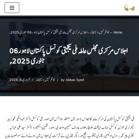
Skip
to
Home
–
کانفرنسیں و سیمینار
–
اجلاس مرکزی مجلس عاملہ ملی یکجہتی کونسل پاکستان لاہو ر06 جنوری 2025ء
content
اجلاس مرکزی مجلس عاملہ ملی یکجہتی کونسل پاکستان لاہو ر06
جنوری 2025ء
Abbas Syed
by
کانفرنسیں و سیمینار
فروری 6, 2026
ملی یکجہتی کونسل پاکستان کی مرکز عاملہ کا اجلاس لاہور میں منعقد ہوا جس میں صدر ملی کونسل ڈاکٹر عبدالخیر محمد زبیر
سیکرٹری جنرل کونسل جناب لیاقت بلوچ ،علامہ عارف حسین واحدی ،صدر نشین البصیرہ ڈاکٹر سید علی عباس
نقوی پیر محمد رسو ل اولیسی،قاری یعقوب شیخ اور دیگر قائدین نے شرکت کی اجلاس میں ہونے والے موضوعات پر