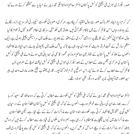
صدر سیکرٹری جنرل ملی یکجہتی کونسل پاکستان ڈاکٹر صاحبزادہ ابوالخیر محمد زبیر نے میڈیا سے گفتگو کرتے ہوےکہا
کہ کرم و پارا چنار خطرناک صورت حال اختیار کر چکا ہے، مرکزی و صوبائی حکومت سیکیورٹی فورسز پورا زور لگانے
کے باوجود وہاں امن قائم کرنے میں ناکام نظر آتی ہیں، علاقہ میں حکومتی، سرکاری حکام محفوظ نہیں تو عوام کا کیا
حال ہو گا؟ ڈپٹی کمشنر کے قافلے پر دہشت گردی کے واقعہ کے بعد پورے ملک میں سراسیمگی پھیلی ہوئی ہے، ایک
منظم سازش کے تحت فرقہ واریت کو ہوا دی جا رہی ہے تاکہ یہ آگ ملک میں پھیلائی جائے۔ ان خیالات کا اظہار
انھوں نے علما کونسل پاکستان کے چیئرمین صاحبزادہ زاہد محمود قاسمی کی میزبانی میں ہونے والے ملی یکجہتی کونسل
پاکستان کی مرکزی مجلس عاملہ کے اجلاس کے بعد سیکرٹری جنرل ملی یکجہتی کونسل لیاقت لوچ کے ہمراہ پریس
کانفرنس سے خطاب کرتے ہوئے کیا۔ اس موقع پر خرم نواز گنڈاپور، قاری یعقوب شیخ، علامہ عارف واحدی، پیر
سید صفدر شاہ گیلانی، نذیر جنجوعہ و دیگر بھی موجود تھے۔
ڈاکٹر صاحبزادہ ابوالخیر محمد زبیر نے کہا کہ ملی یکجہتی کونسل حکومت سے مطالبہ کرتی ہے کہ وہ حافظ محمد سعید کو رہا
کرے، بھارت ان کی رہائی سے خوفزدہ ہے۔ انھوں نے کہا کہ ملی یکجہتی کونسل پاکستان افغانستان کے درمیان
کشیدگی پر تشویش کا اظہار کرتی ہے، حکومت ہندوستان سے مذاکرات کرنے کے لیے تیار ہے، لیکن افغانستان
سے مذاکرات میں کیوں ہچکچاہٹ کا مظاہرہ کر رہی ہے۔ ہم دونوں ملکوں کی قیادت سے مطالبہ کرتے ہیں کہ وہ مل
بیٹھ کر اور مذاکرات کے ذریعے مسائل کو حل کریں۔ انھوں نے کہا کہ ملی یکجہتی کونسل یکم سے پانچ فروری تک