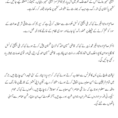
یکجہتی کشمیر بنائے جس کے تحت ملک بھر میں آل پارٹیز کانفرنسز یکجہتی کشمیر ریلیاں، سیمینارز منعقد کیے جائیں گے،
کشمیر پاکستان کی شہ رگ ہے جب کہ بھارت نے مقبوضہ کشمیر پر غاصبانہ قبضہ کر رکھا ہے۔
صاحبزادہ ابوالخیر نے کہا کہ ملی یکجہتی کونسل حکومت سے مطالبہ کرتی ہے کہ سپریم کورٹ وفاقی شرعی عدالت کے
سود کو ختم کرنے کے فیصلے پر عملد رآمد کیا جائے اور سودی نظام کے خاتمے کا لائحہ عمل دے۔
ڈاکٹر صاحبزادہ ابوالخیر محمد زبیر نے کہا کہ قاضی حسین احمدؒ کو خراج تحسین پیش کرتے ہوئے کہا کہ ملی یکجہتی کونسل
کا لگایا ہوا ان کا پودا ملک میں اتحاد کا ثناور درخت بن چکا ہے۔ قاضی حسین احمد کی دینی، ملی اور قومی خدمات ہمیشہ یاد
رکھی جائیں گی۔
لیاقت بلوچ نے پریس کانفرنس سے خطاب کرتے ہوئے کہا کہ کرم و پارا چنار کے سنی شیعہ امن چاہتے ہیں، جرگہ
میں تمام فریقین نے امن معاہدے پر اتفاق کرتے ہوئے دستخط کر دیے، لیکن ڈپٹی کمشنر کے قافلے پر فائرنگ کے
واقعہ سے معلوم ہوتا ہے کہ سازشی عناصر امن معاہدے کو سبوتاژ کرنا چاہتے ہیں۔ انھوں نے کہا کہ عوام
سیکیورٹی فورسز اداروں کے افسران و جوان شہید ہو رہے ہیں، آخر حکومت کب ان سماج دشمن عناصر سے آہنی
ہاتھوں سے نمٹے گی۔